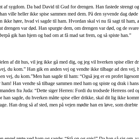
t af sygdom. Da bad David til Gud for drengen. Han fastede strengt og
og han ville heller ikke spise sammen med dem. På den syvende dag døde
an ikke høre, hvad vi sagde til ham. Hvordan skal vi nu få sagt til ham
t drengen var død. Han spurgte dem, om drengen var død, og de svarede:
. Derpå gik han hjem og bad om at få mad sat frem, og så spiste han.”
af dit hus, vil jeg ikke gå med dig, og jeg vil hverken spise eller dr
 vej, du kom.” Han gik en anden vej og vendte ikke tilbage ad den vej,
 den vej, du kom.”Men han sagde til ham: “Også jeg er en profet ligeso
n for ham! Han vendte så tilbage sammen med ham og spiste og drak i ha
dsmanden fra Juda: “Dette siger Herren: Fordi du trodsede Herrens ord 
or han sagde, du hverken måtte spise eller drikke, skal dit lig ikke kom
lbage. Han drog så af sted, men på vejen mødte han en løve, som dræbte 
en engel rørte ved ham og sagde: “Stå op og spis!” Da han så sig om, 