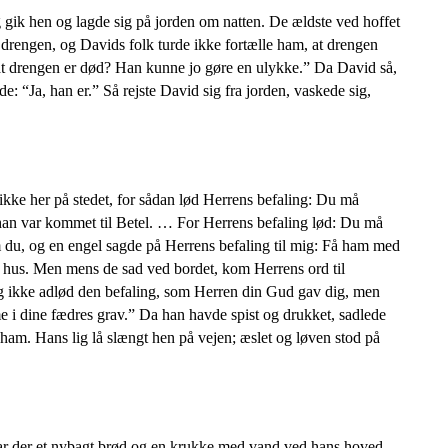
 gik hen og lagde sig på jorden om natten. De ældste ved hoffet
 drengen, og Davids folk turde ikke fortælle ham, at drengen
, at drengen er død? Han kunne jo gøre en ulykke.” Da David så,
 “Ja, han er.” Så rejste David sig fra jorden, vaskede sig,
ikke her på stedet, for sådan lød Herrens befaling: Du må
 han var kommet til Betel. … For Herrens befaling lød: Du må
m du, og en engel sagde på Herrens befaling til mig: Få ham med
ns hus. Men mens de sad ved bordet, kom Herrens ord til
og ikke adlød den befaling, som Herren din Gud gav dig, men
me i dine fædres grav.” Da han havde spist og drukket, sadlede
ham. Hans lig lå slængt hen på vejen; æslet og løven stod på
var der et nybagt brød og en krukke med vand ved hans hoved.