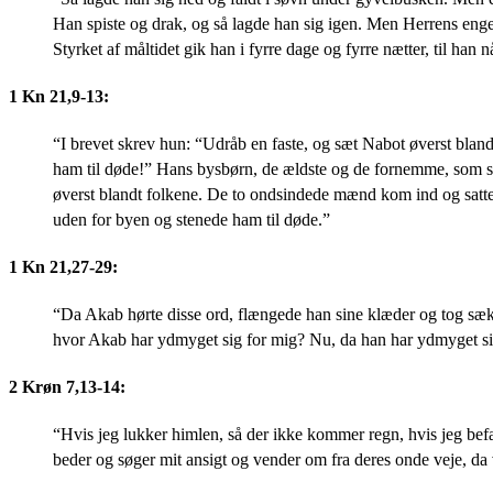
Han spiste og drak, og så lagde han sig igen. Men Herrens engel 
Styrket af måltidet gik han i fyrre dage og fyrre nætter, til han
1 Kn 21,9-13:
“I brevet skrev hun: “Udråb en faste, og sæt Nabot øverst bla
ham til døde!” Hans bysbørn, de ældste og de fornemme, som sad
øverst blandt folkene. De to ondsindede mænd kom ind og satt
uden for byen og stenede ham til døde.”
1 Kn 21,27-29:
“Da Akab hørte disse ord, flængede han sine klæder og tog sæk p
hvor Akab har ydmyget sig for mig? Nu, da han har ydmyget sig f
2 Krøn 7,13-14:
“Hvis jeg lukker himlen, så der ikke kommer regn, hvis jeg befa
beder og søger mit ansigt og vender om fra deres onde veje, da 