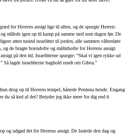
 græd for Herrens ansigt lige til aften, og de spurgte Herren:
d og stillede igen op til kamp på samme sted som dagen før. De
re atten tusind israelitter til jorden, alle sammen våbenføre
ten, og de bragte brændofre og måltidsofre for Herrens ansigt.
sigt på den tid. Israelitterne spurgte: “Skal vi igen rykke ud
.” Så lagde israelitterne baghold rundt om Gibea.”
 hun drog op til Herrens tempel, hånede Peninna hende. Engang
 du så ked af det? Betyder jeg ikke mere for dig end ti
 op og udgød det for Herrens ansigt. De fastede den dag og