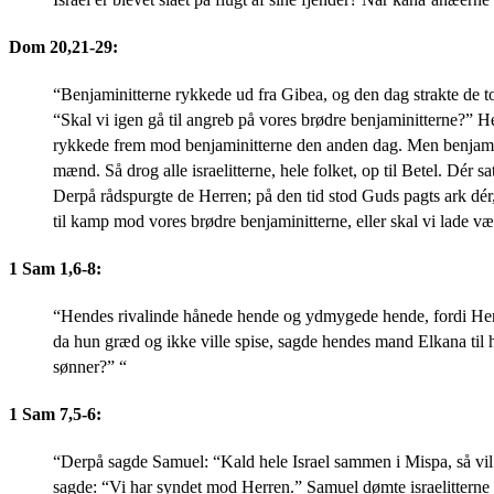
Dom 20,21-29:
“Benjaminitterne rykkede ud fra Gibea, og den dag strakte de toogt
“Skal vi igen gå til angreb på vores brødre benjaminitterne?” H
rykkede frem mod benjaminitterne den anden dag. Men benjaminit
mænd. Så drog alle israelitterne, hele folket, op til Betel. Dér 
Derpå rådspurgte de Herren; på den tid stod Guds pagts ark dér, 
til kamp mod vores brødre benjaminitterne, eller skal vi lade v
1 Sam 1,6-8:
“Hendes rivalinde hånede hende og ydmygede hende, fordi Herr
da hun græd og ikke ville spise, sagde hendes mand Elkana til 
sønner?” “
1 Sam 7,5-6:
“Derpå sagde Samuel: “Kald hele Israel sammen i Mispa, så vil 
sagde: “Vi har syndet mod Herren.” Samuel dømte israelitterne 