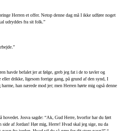
bringe Herren et offer. Netop denne dag må I ikke udføre noget
al udryddes fra sit folk.”
arbejde.”
 havde befalet jer at følge, greb jeg fat i de to tavler og
e eller drikke, ligesom forrige gang, på grund af den synd, I
 og harme, han nærede mod jer; men Herren hørte mig også denne
 på hovedet. Josva sagde: “Ak, Gud Herre, hvorfor har du ført
en side af Jordan! Hør mig, Herre! Hvad skal jeg sige, nu da
s navn fra jorden. Hvad vil du så gøre for dit store navn?” “