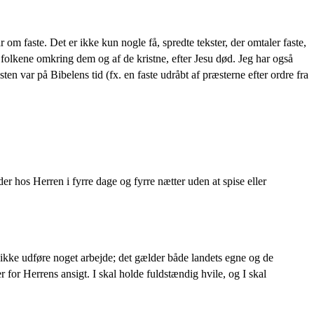
 om faste. Det er ikke kun nogle få, spredte tekster, der omtaler faste,
 folkene omkring dem og af de kristne, efter Jesu død. Jeg har også
ten var på Bibelens tid (fx. en faste udråbt af præsterne efter ordre fra
er hos Herren i fyrre dage og fyrre nætter uden at spise eller
 ikke udføre noget arbejde; det gælder både landets egne og de
er for Herrens ansigt. I skal holde fuldstændig hvile, og I skal