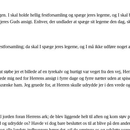
n. I skal holde hellig festforsamling og spæge jeres legeme, og I skal 
n jeres Guds ansigt. Enhver, der undlader at spæge sit legeme den dag, sk
stforsamling; da skal I spæge jeres legeme, og I må ikke udføre noget 
øbe jer et billede af en tyrekalv og hurtigt var veget fra den vej, Herren
tede mig ned for Herrens ansigt i fyrre dage og fyrre nætter uden at spis
g krænke ham. Jeg gruede for, at Herren skulle udrydde jer i den vrede
il jorden foran Herrens ark; de blev liggende helt til aften og kom støv
nd og udrydde os? Havde vi dog bare besluttet os til at blive på den and
 og alle landets indbyggere hører det, vil de omringe os og udslette vore