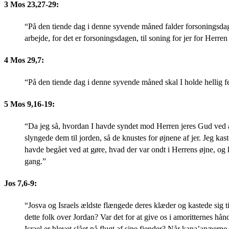
3 Mos 23,27-29:
“På den tiende dag i denne syvende måned falder forsoningsdage
arbejde, for det er forsoningsdagen, til soning for jer for Herre
4 Mos 29,7:
“På den tiende dag i denne syvende måned skal I holde hellig fe
5 Mos 9,16-19:
“Da jeg så, hvordan I havde syndet mod Herren jeres Gud ved at st
slyngede dem til jorden, så de knustes for øjnene af jer. Jeg kas
havde begået ved at gøre, hvad der var ondt i Herrens øjne, o
gang.”
Jos 7,6-9:
“Josva og Israels ældste flængede deres klæder og kastede sig t
dette folk over Jordan? Var det for at give os i amoritternes hå
Israel er blevet slået på flugt af sine fjender? Når kana’anæerne