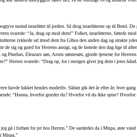
yve tusind israelitter til jorden. Så drog israelitterne op til Betel. De
erren svarede: “Ja, drag op mod dem!” Folket, israelitterne, fattede mo
terne rykkede ud imod dem fra Gibea den anden dag og strakte yderlige
satte de sig og græd for Herrens ansigt, og de fastede den dag lige til af
og Pinehas, Eleazars søn, Arons sønnesøn, gjorde tjeneste for Herrens an
ære?” Herren svarede: “Drag op, for i morgen giver jeg dem i jeres hånd
en havde lukket hendes moderliv. Sådan gik det år efter år; hver gang
hende: “Hanna, hvorfor græder du? Hvorfor vil du ikke spise? Hvorfor er
jeg gå i forbøn for jer hos Herren.” De samledes da i Mispa, øste vand
i Mispa.”