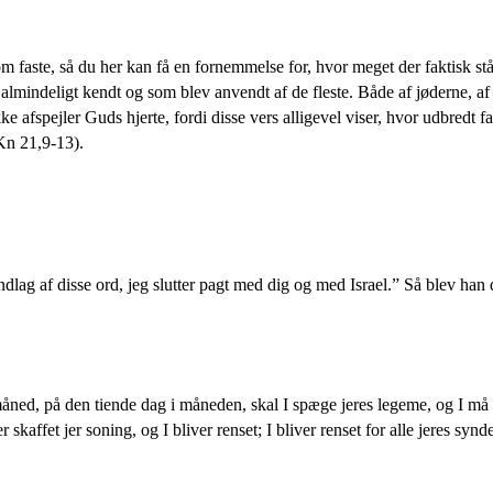
om faste, så du her kan få en fornemmelse for, hvor meget der faktisk står
 almindeligt kendt og som blev anvendt af de fleste. Både af jøderne, af
e afspejler Guds hjerte, fordi disse vers alligevel viser, hvor udbredt fas
Kn 21,9-13).
dlag af disse ord, jeg slutter pagt med dig og med Israel.” Så blev han d
måned, på den tiende dag i måneden, skal I spæge jeres legeme, og I må
kaffet jer soning, og I bliver renset; I bliver renset for alle jeres synd