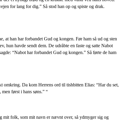
ejen for lang for dig.” Så stod han op og spiste og drak.
ne, at han har forbandet Gud og kongen. Før ham så ud og sten
rev, hun havde sendt dem. De udråbte en faste og satte Nabot
 sagde: “Nabot har forbandet Gud og kongen.” Så førte de ham
t omkring. Da kom Herrens ord til tishbitten Elias: “Har du set,
 men først i hans søns.” “
 og mit folk, som mit navn er nævnt over, så ydmyger sig og