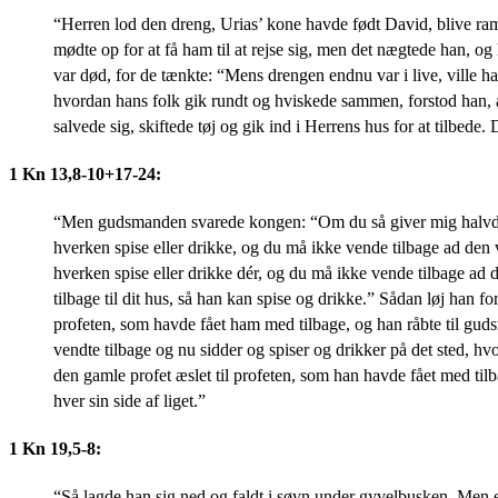
“Herren lod den dreng, Urias’ kone havde født David, blive ram
mødte op for at få ham til at rejse sig, men det nægtede han, 
var død, for de tænkte: “Mens drengen endnu var i live, ville h
hvordan hans folk gik rundt og hviskede sammen, forstod han, a
salvede sig, skiftede tøj og gik ind i Herrens hus for at tilbede
1 Kn 13,8-10+17-24:
“Men gudsmanden svarede kongen: “Om du så giver mig halvdelen 
hverken spise eller drikke, og du må ikke vende tilbage ad den
hverken spise eller drikke dér, og du må ikke vende tilbage ad
tilbage til dit hus, så han kan spise og drikke.” Sådan løj ha
profeten, som havde fået ham med tilbage, og han råbte til gu
vendte tilbage og nu sidder og spiser og drikker på det sted, hv
den gamle profet æslet til profeten, som han havde fået med ti
hver sin side af liget.”
1 Kn 19,5-8:
“Så lagde han sig ned og faldt i søvn under gyvelbusken. Men 