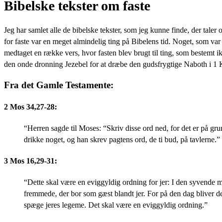
Bibelske tekster om faste
Jeg har samlet alle de bibelske tekster, som jeg kunne finde, der taler 
for faste var en meget almindelig ting på Bibelens tid. Noget, som var
medtaget en række vers, hvor fasten blev brugt til ting, som bestemt ikk
den onde dronning Jezebel for at dræbe den gudsfrygtige Naboth i 1 
Fra det Gamle Testamente:
2 Mos 34,27-28:
“Herren sagde til Moses: “Skriv disse ord ned, for det er på grun
drikke noget, og han skrev pagtens ord, de ti bud, på tavlerne.”
3 Mos 16,29-31:
“Dette skal være en eviggyldig ordning for jer: I den syvende 
fremmede, der bor som gæst blandt jer. For på den dag bliver der s
spæge jeres legeme. Det skal være en eviggyldig ordning.”