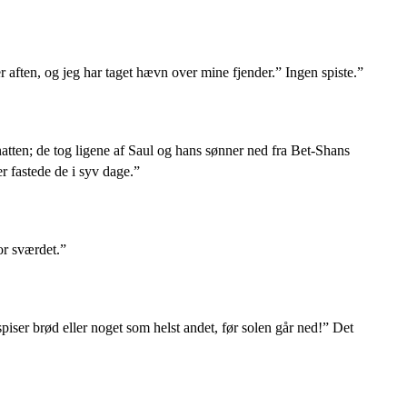
 aften, og jeg har taget hævn over mine fjender.” Ingen spiste.”
atten; de tog ligene af Saul og hans sønner ned fra Bet-Shans
 fastede de i syv dage.”
or sværdet.”
iser brød eller noget som helst andet, før solen går ned!” Det