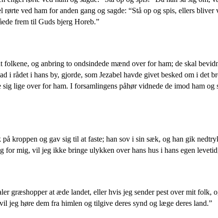
rørte ved ham for anden gang og sagde: “Stå op og spis, ellers bliver v
 nåede frem til Guds bjerg Horeb.”
ndt folkene, og anbring to ondsindede mænd over for ham; de skal bevid
 i rådet i hans by, gjorde, som Jezabel havde givet besked om i det b
e sig lige over for ham. I forsamlingens påhør vidnede de imod ham og
å kroppen og gav sig til at faste; han sov i sin sæk, og han gik nedtryk
or mig, vil jeg ikke bringe ulykken over hans hus i hans egen levetid,
ler græshopper at æde landet, eller hvis jeg sender pest over mit folk,
vil jeg høre dem fra himlen og tilgive deres synd og læge deres land.”