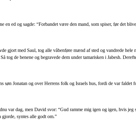
ene en ed og sagde: “Forbandet være den mand, som spiser, før det bliver
avde gjort med Saul, tog alle våbenføre mænd af sted og vandrede hele n
 Så tog de benene og begravede dem under tamarisken i Jabesh. Derefter
ns søn Jonatan og over Herrens folk og Israels hus, fordi de var faldet f
endnu var dag, men David svor: “Gud ramme mig igen og igen, hvis jeg sp
 gjorde, syntes alle godt om.”