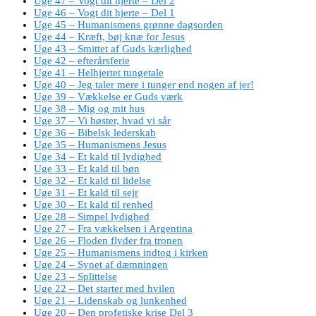
Uge 47 – Vogt dit hjerte – Del 2
Uge 46 – Vogt dit hjerte – Del 1
Uge 45 – Humanismens grønne dagsorden
Uge 44 – Kræft, bøj knæ for Jesus
Uge 43 – Smittet af Guds kærlighed
Uge 42 – efterårsferie
Uge 41 – Helhjertet tungetale
Uge 40 – Jeg taler mere i tunger end nogen af jer!
Uge 39 – Vækkelse er Guds værk
Uge 38 – Mig og mit hus
Uge 37 – Vi høster, hvad vi sår
Uge 36 – Bibelsk lederskab
Uge 35 – Humanismens Jesus
Uge 34 – Et kald til lydighed
Uge 33 – Et kald til bøn
Uge 32 – Et kald til lidelse
Uge 31 – Et kald til sejr
Uge 30 – Et kald til renhed
Uge 28 – Simpel lydighed
Uge 27 – Fra vækkelsen i Argentina
Uge 26 – Floden flyder fra tronen
Uge 25 – Humanismens indtog i kirken
Uge 24 – Synet af dæmningen
Uge 23 – Splittelse
Uge 22 – Det starter med hvilen
Uge 21 – Lidenskab og lunkenhed
Uge 20 – Den profetiske krise Del 3