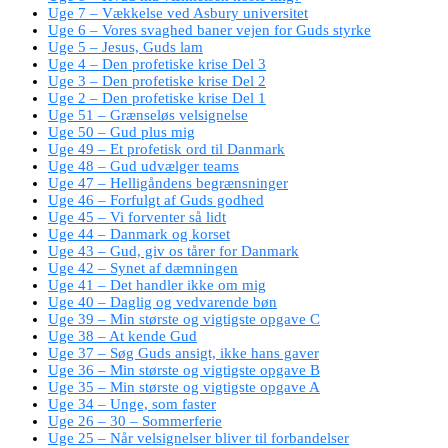
Uge 7 – Vækkelse ved Asbury universitet
Uge 6 – Vores svaghed baner vejen for Guds styrke
Uge 5 – Jesus, Guds lam
Uge 4 – Den profetiske krise Del 3
Uge 3 – Den profetiske krise Del 2
Uge 2 – Den profetiske krise Del 1
Uge 51 – Grænseløs velsignelse
Uge 50 – Gud plus mig
Uge 49 – Et profetisk ord til Danmark
Uge 48 – Gud udvælger teams
Uge 47 – Helligåndens begrænsninger
Uge 46 – Forfulgt af Guds godhed
Uge 45 – Vi forventer så lidt
Uge 44 – Danmark og korset
Uge 43 – Gud, giv os tårer for Danmark
Uge 42 – Synet af dæmningen
Uge 41 – Det handler ikke om mig
Uge 40 – Daglig og vedvarende bøn
Uge 39 – Min største og vigtigste opgave C
Uge 38 – At kende Gud
Uge 37 – Søg Guds ansigt, ikke hans gaver
Uge 36 – Min største og vigtigste opgave B
Uge 35 – Min største og vigtigste opgave A
Uge 34 – Unge, som faster
Uge 26 – 30 – Sommerferie
Uge 25 – Når velsignelser bliver til forbandelser