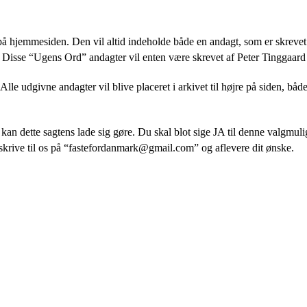
å hjemmesiden. Den vil altid indeholde både en andagt, som er skrevet
Disse “Ugens Ord” andagter vil enten være skrevet af Peter Tinggaard e
 Alle udgivne andagter vil blive placeret i arkivet til højre på siden, bå
kan dette sagtens lade sig gøre. Du skal blot sige JA til denne valgmul
skrive til os på “fastefordanmark@gmail.com” og aflevere dit ønske.