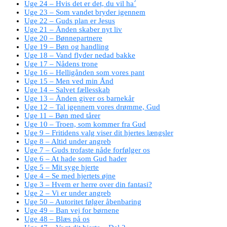
Uge 24 – Hvis det er det, du vil ha´
Uge 23 – Som vandet bryder igennem
Uge 22 – Guds plan er Jesus
Uge 21 – Ånden skaber nyt liv
Uge 20 – Bønnepartnere
Uge 19 – Bøn og handling
Uge 18 – Vand flyder nedad bakke
Uge 17 – Nådens trone
Uge 16 – Helligånden som vores pant
Uge 15 – Men ved min Ånd
Uge 14 – Salvet fællesskab
Uge 13 – Ånden giver os barnekår
Uge 12 – Tal igennem vores drømme, Gud
Uge 11 – Bøn med tårer
Uge 10 – Troen, som kommer fra Gud
Uge 9 – Fritidens valg viser dit hjertes længsler
Uge 8 – Altid under angreb
Uge 7 – Guds trofaste nåde forfølger os
Uge 6 – At hade som Gud hader
Uge 5 – Mit syge hjerte
Uge 4 – Se med hjertets øjne
Uge 3 – Hvem er herre over din fantasi?
Uge 2 – Vi er under angreb
Uge 50 – Autoritet følger åbenbaring
Uge 49 – Ban vej for børnene
Uge 48 – Blæs på os