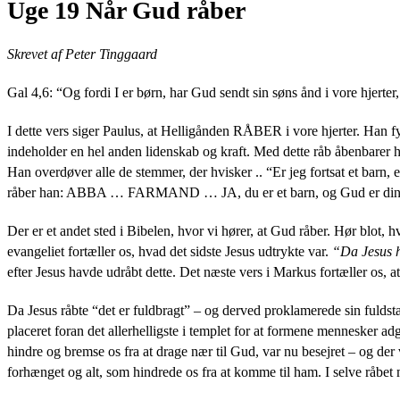
Uge 19 Når Gud råber
Skrevet af Peter Tinggaard
Gal 4,6: “
Og fordi I er børn, har Gud sendt sin søns ånd i vore hjert
I dette vers siger Paulus, at Helligånden RÅBER i vore hjerter. Han fy
indeholder en hel anden lidenskab og kraft. Med dette råb åbenbarer h
Han overdøver alle de stemmer, der hvisker .. “Er jeg fortsat et barn, 
råber han: ABBA … FARMAND … JA, du er et barn, og Gud er din
Der er et andet sted i Bibelen, hvor vi hører, at Gud råber. Hør blot,
evangeliet fortæller os, hvad det sidste Jesus udtrykte var.
“Da Jesus h
efter Jesus havde udråbt dette. Det næste vers i Markus fortæller os, at
Da Jesus råbte “det er fuldbragt” – og derved proklamerede sin fuldstæ
placeret foran det allerhelligste i templet for at formene mennesker ad
hindre og bremse os fra at drage nær til Gud, var nu besejret – og der
forhænget og alt, som hindrede os fra at komme til ham. I selve råbet 