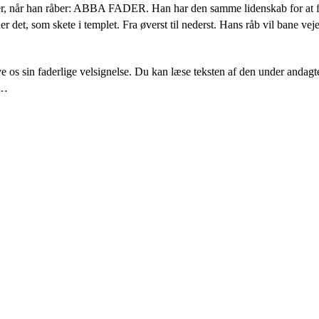
ler, når han råber: ABBA FADER. Han har den samme lidenskab for at f
igner det, som skete i templet. Fra øverst til nederst. Hans råb vil bane v
 os sin faderlige velsignelse. Du kan læse teksten af den under andagte
 …