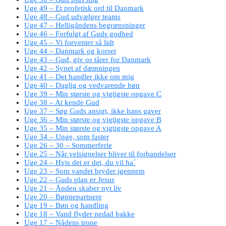
Uge 49 – Et profetisk ord til Danmark
Uge 48 – Gud udvælger teams
Uge 47 – Helligåndens begrænsninger
Uge 46 – Forfulgt af Guds godhed
Uge 45 – Vi forventer så lidt
Uge 44 – Danmark og korset
Uge 43 – Gud, giv os tårer for Danmark
Uge 42 – Synet af dæmningen
Uge 41 – Det handler ikke om mig
Uge 40 – Daglig og vedvarende bøn
Uge 39 – Min største og vigtigste opgave C
Uge 38 – At kende Gud
Uge 37 – Søg Guds ansigt, ikke hans gaver
Uge 36 – Min største og vigtigste opgave B
Uge 35 – Min største og vigtigste opgave A
Uge 34 – Unge, som faster
Uge 26 – 30 – Sommerferie
Uge 25 – Når velsignelser bliver til forbandelser
Uge 24 – Hvis det er det, du vil ha´
Uge 23 – Som vandet bryder igennem
Uge 22 – Guds plan er Jesus
Uge 21 – Ånden skaber nyt liv
Uge 20 – Bønnepartnere
Uge 19 – Bøn og handling
Uge 18 – Vand flyder nedad bakke
Uge 17 – Nådens trone