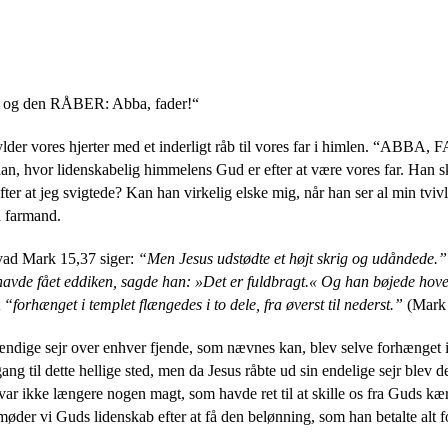
er, og den RÅBER: Abba, fader!
“
lder vores hjerter med et inderligt råb til vores far i himlen. “ABBA, F
an, hvor lidenskabelig himmelens Gud er efter at være vores far. Han sk
efter at jeg svigtede? Kan han virkelig elske mig, når han ser al min tv
 farmand.
 hvad Mark 15,37 siger:
“
Men Jesus udstødte et højt skrig og udåndede.”
avde fået eddiken, sagde han: »Det er fuldbragt.« Og han bøjede hov
“forhænget i templet flængedes i to dele, fra øverst til nederst.”
(Mark 
ndige sejr over enhver fjende, som nævnes kan, blev selve forhænget i te
gang til dette hellige sted, men da Jesus råbte ud sin endelige sejr blev
 var ikke længere nogen magt, som havde ret til at skille os fra Guds kæ
møder vi Guds lidenskab efter at få den belønning, som han betalte alt fo