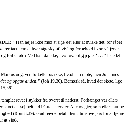
ADER!” Han nøjes ikke med at sige det eller at hviske det, for råbet
ærer igennem enhver tågesky af tvivl og forbehold i vores hjerter.
ivl og forbehold? Ved han da ikke, hvor uværdig jeg er? … ” I stedet
Markus udgaven fortæller os ikke, hvad han råbte, men Johannes
edet og opgav ånden.”
(Joh 19,30). Bemærk så, hvad der skete, lige
15,38).
mplet revet i stykker fra øverst til nederst. Forhænget var ellers
 der banet en vej helt ind i Guds nærvær. Alle magter, som ellers kunne
rlighed (Rom 8,39). Gud havde betalt den ultimative pris for at fjerne
r at vinde.