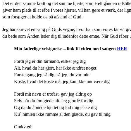
Det er den samme kraft og det samme hjerte, som Helligånden udstil
giver ham plads til at råbe i vores hjerter, vil han gøre et værk, der l
som forsøger at holde os på afstand af Gud.
Jeg har skrevet en sang på Guds vegne, hvor han som vores far vil give
du bede som Ånden leder dig til indenfor dette emne. Når Gud råber
Min faderlige velsignelse – link til video med sangen
HER
Fordi jeg er din farmand, elsker jeg dig
Alt, hvad du har gjort, har ikke ændret noget
Første gang jeg så dig, så jeg, du var min
Koste, hvad det koste må, jeg kan ikke undvære dig
Fordi mit navn er trofast, gav jeg aldrig op
Selv når du foragtede alt, jeg gjorde for dig
Og da du åbnede hjertet og lod mig elske dig
Ku´ himlen ikke rumme al den glæde, du gav til mig
Omkvæd: