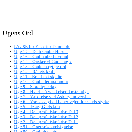
Ugens Ord
PAUSE for Faste for Danmark
Uge 17 – Da brænder Herren
Uge 16 – Gud hader hovmod
Uge 14 – Ønsker vi Guds tugt?
Uge 13 – Guds mægtige ord
Uge 12 – Råbets kraft
Uge 11 – Bøn i det skjulte
Uge 10 – Gud eller mammon
Uge 9 – Store byttedag
Uge 8 – Hvad må vækkelsen koste mig?
Uge 7 – Vækkelse ved Asbury universitet
Uge 6 – Vores svaghed baner vejen for Guds styrke
Uge 5 – Jesus, Guds lam
Uge 4 – Den profetiske krise Del 3
Uge 3 – Den profetiske krise Del 2
Uge 2 – Den profetiske krise Del 1
Uge 51 – Grænseløs velsignelse
Uge 50 – Gud plus mig