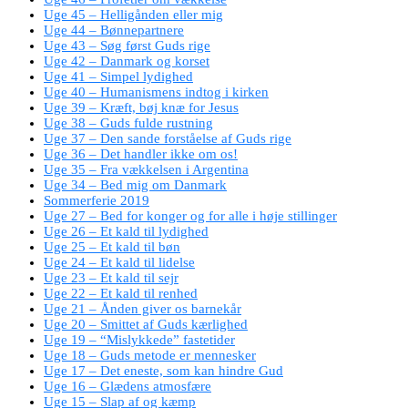
Uge 45 – Helligånden eller mig
Uge 44 – Bønnepartnere
Uge 43 – Søg først Guds rige
Uge 42 – Danmark og korset
Uge 41 – Simpel lydighed
Uge 40 – Humanismens indtog i kirken
Uge 39 – Kræft, bøj knæ for Jesus
Uge 38 – Guds fulde rustning
Uge 37 – Den sande forståelse af Guds rige
Uge 36 – Det handler ikke om os!
Uge 35 – Fra vækkelsen i Argentina
Uge 34 – Bed mig om Danmark
Sommerferie 2019
Uge 27 – Bed for konger og for alle i høje stillinger
Uge 26 – Et kald til lydighed
Uge 25 – Et kald til bøn
Uge 24 – Et kald til lidelse
Uge 23 – Et kald til sejr
Uge 22 – Et kald til renhed
Uge 21 – Ånden giver os barnekår
Uge 20 – Smittet af Guds kærlighed
Uge 19 – “Mislykkede” fastetider
Uge 18 – Guds metode er mennesker
Uge 17 – Det eneste, som kan hindre Gud
Uge 16 – Glædens atmosfære
Uge 15 – Slap af og kæmp