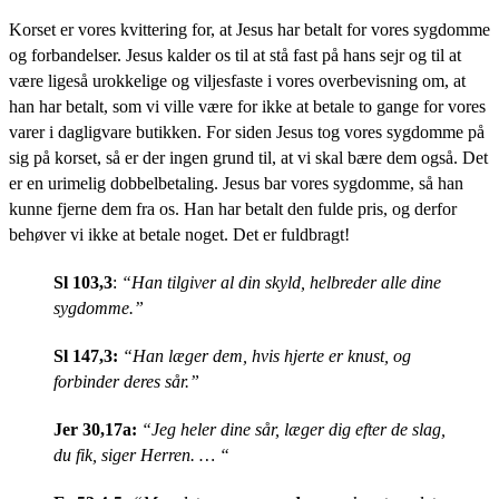
Korset er vores kvittering for, at Jesus har betalt for vores sygdomme
og forbandelser. Jesus kalder os til at stå fast på hans sejr og til at
være ligeså urokkelige og viljesfaste i vores overbevisning om, at
han har betalt, som vi ville være for ikke at betale to gange for vores
varer i dagligvare butikken. For siden Jesus tog vores sygdomme på
sig på korset, så er der ingen grund til, at vi skal bære dem også. Det
er en urimelig dobbelbetaling. Jesus bar vores sygdomme, så han
kunne fjerne dem fra os. Han har betalt den fulde pris, og derfor
behøver vi ikke at betale noget. Det er fuldbragt!
Sl 103,3
:
“Han tilgiver al din skyld, helbreder alle dine
sygdomme.”
Sl 147,3:
“Han læger dem, hvis hjerte er knust, og
forbinder deres sår.”
Jer 30,17a:
“Jeg heler dine sår, læger dig efter de slag,
du fik, siger Herren. … “