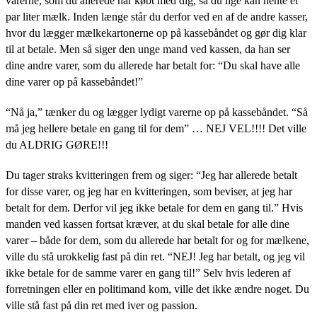
varerne, som du allerede har købt med dig, så du lige kan hente et
par liter mælk. Inden længe står du derfor ved en af de andre kasser,
hvor du lægger mælkekartonerne op på kassebåndet og gør dig klar
til at betale. Men så siger den unge mand ved kassen, da han ser
dine andre varer, som du allerede har betalt for: “Du skal have alle
dine varer op på kassebåndet!”
“Nå ja,” tænker du og lægger lydigt varerne op på kassebåndet. “Så
må jeg hellere betale en gang til for dem” … NEJ VEL!!!! Det ville
du ALDRIG GØRE!!!
Du tager straks kvitteringen frem og siger: “Jeg har allerede betalt
for disse varer, og jeg har en kvitteringen, som beviser, at jeg har
betalt for dem. Derfor vil jeg ikke betale for dem en gang til.” Hvis
manden ved kassen fortsat kræver, at du skal betale for alle dine
varer – både for dem, som du allerede har betalt for og for mælkene,
ville du stå urokkelig fast på din ret. “NEJ! Jeg har betalt, og jeg vil
ikke betale for de samme varer en gang til!” Selv hvis lederen af
forretningen eller en politimand kom, ville det ikke ændre noget. Du
ville stå fast på din ret med iver og passion.