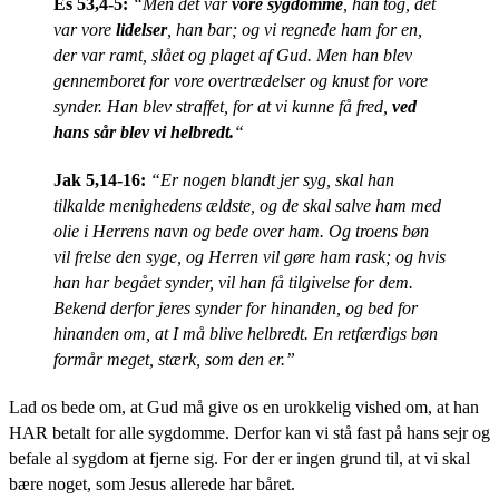
Es 53,4-5:
“Men det var
vore sygdomme
, han tog, det
var vore
lidelser
, han bar; og vi regnede ham for en,
der var ramt, slået og plaget af Gud. Men han blev
gennemboret for vore overtrædelser og knust for vore
synder. Han blev straffet, for at vi kunne få fred,
ved
hans sår blev vi helbredt.
“
Jak 5,14-16:
“Er nogen blandt jer syg, skal han
tilkalde menighedens ældste, og de skal salve ham med
olie i Herrens navn og bede over ham. Og troens bøn
vil frelse den syge, og Herren vil gøre ham rask; og hvis
han har begået synder, vil han få tilgivelse for dem.
Bekend derfor jeres synder for hinanden, og bed for
hinanden om, at I må blive helbredt. En retfærdigs bøn
formår meget, stærk, som den er.”
Lad os bede om, at Gud må give os en urokkelig vished om, at han
HAR betalt for alle sygdomme. Derfor kan vi stå fast på hans sejr og
befale al sygdom at fjerne sig. For der er ingen grund til, at vi skal
bære noget, som Jesus allerede har båret.