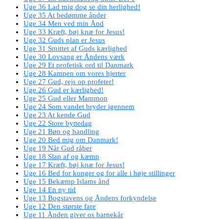
Uge 36 Lad mig dog se din herlighed!
Uge 35 At bedømme ånder
Uge 34 Men ved min Ånd
Uge 33 Kræft, bøj knæ for Jesus!
Uge 32 Guds plan er Jesus
Uge 31 Smittet af Guds kærlighed
Uge 30 Lovsang er Åndens værk
Uge 29 Et profetisk ord til Danmark
Uge 28 Kampen om vores hjerter
Uge 27 Gud, rejs op profeter!
Uge 26 Gud er kærlighed!
Uge 25 Gud eller Mammon
Uge 24 Som vandet bryder igennem
Uge 23 At kende Gud
Uge 22 Store byttedag
Uge 21 Bøn og handling
Uge 20 Bed mig om Danmark!
Uge 19 Når Gud råber
Uge 18 Slap af og kæmp
Uge 17 Kræft, bøj knæ for Jesus!
Uge 16 Bed for konger og for alle i høje stillinger
Uge 15 Bekæmp Islams ånd
Uge 14 En ny tid
Uge 13 Bogstavens og Åndens forkyndelse
Uge 12 Den største fare
Uge 11 Ånden giver os barnekår