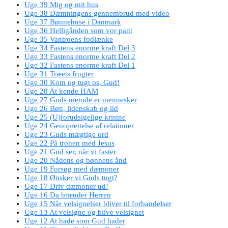
Uge 39 Mig og mit hus
Uge 38 Dæmningens gennembrud med video
Uge 37 Bønnehuse i Danmark
Uge 36 Helligånden som vor pant
Uge 35 Vantroens fodlænke
Uge 34 Fastens enorme kraft Del 3
Uge 33 Fastens enorme kraft Del 2
Uge 32 Fastens enorme kraft Del 1
Uge 31 Træets frugter
Uge 30 Kom og tugt os, Gud!
Uge 28 At kende HAM
Uge 27 Guds metode er mennesker
Uge 26 Bøn, lidenskab og ild
Uge 25 (U)forudsigelige kristne
Uge 24 Genoprettelse af relationer
Uge 23 Guds mægtige ord
Uge 22 På tronen med Jesus
Uge 21 Gud ser, når vi faster
Uge 20 Nådens og bønnens ånd
Uge 19 Forsøg med dæmoner
Uge 18 Ønsker vi Guds tugt?
Uge 17 Driv dæmoner ud!
Uge 16 Da brænder Herren
Uge 15 Når velsignelser bliver til forbandelser
Uge 13 At velsigne og blive velsignet
Uge 12 At hade som Gud hader