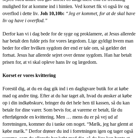
mulighed for at komme ind i himlen. Ved korset fik vi også liv og
overflod i dette liv.
Joh 10,10b:
“Jeg er kommet, for at de skal have
liv og have i overflod.”
Derfor kan vi i dag bede for de syge og proklamere, at Jesus allerede
har betalt den fulde pris for vores lægedom. Lige gyldigt hvem man
beder for eller hvilken sygdom der end er tale om, så gælder det
fortsat. Jesus har allerede sejret over denne sygdom. Han har betalt
prisen for, at vi skal opleve hans liv og lægedom.
Korset er vores kvittering
Forestil dig, at du en dag gik ind i en dagligvare butik for at købe
mad og andre ting. Efter at du har taget alt, hvad du ønsker at købe
op i din indkøbskurv, bringer du det hele hen til kassen, så du kan
betale for dine varer. Som bevis for, at varerne er betalt, får du
efterfølgende en kvittering. Men … mens du er på vej ud af
forretningen, kommer du i tanke om noget. “Mælk, jeg har glemt at
købe mælk.” Derfor drøner du ind i forretningen igen og tager også