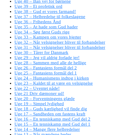
Uge 40 – Ban vej for børnene
Uge 39 – Et profetisk ord
Uge 38 – Gud er vores farmand!
Uge 37 – Helbredelse til folkeslagene
Uge 36 – Frihedens Ånd
Uge 35 – At hade som Gud hader
Uge 34 – Søg først Guds rige
Uge 33 – Kampen om vores hjerter
Uge 32 – Når velsignelser bliver til forbandelser
Uge 31 – Når velsignelser bliver til forbandelser
Uge 30 – Tårer for Danmark
Uge 29 – Jeg vil aldrig forlade jer!
Uge 28 – Sammen med alle de hellige
Uge 26 – Fantasiens formål del 2
Uge 25 – Fantasiens formål del 1
Uge 24 – Humanismens indtog i kirken
Uge 23 – Kaldet til at være en velsignelse
Uge 22 – Uventet nåde!
Uge 21 Driv dæmoner ud!
Uge 20 – Forventningens glæde
Uge 19 – Simpel lydighed
Uge 18 – Guds kærlighed vil finde dig
Uge 17 – Sandheden om fastens kraft
Uge 16 – En tenniskamp med Gud del 2
Uge 15 – En tenniskamp med Gud del 1
Uge 14 – Mange flere helbredelser
Uge 13 – Når mændene beder