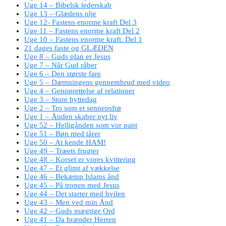
Uge 14 – Bibelsk lederskab
Uge 13 – Glædens olje
Uge 12- Fastens enorme kraft Del 3
Uge 11 – Fastens enorme kraft Del 2
Uge 10 – Fastens enorme kraft. Del 1
21 dages faste og GLÆDEN
Uge 8 – Guds plan er Jesus
Uge 7 – Når Gud råber
Uge 6 – Den største fare
Uge 5 – Dæmningens gennembrud med video
Uge 4 – Genoprettelse af relationer
Uge 3 – Store byttedag
Uge 2 – Tro som et sennepsfrø
Uge 1 – Ånden skaber nyt liv
Uge 52 – Helligånden som vor pant
Uge 51 – Bøn med tårer
Uge 50 – At kende HAM!
Uge 49 – Træets frugter
Uge 48 – Korset er vores kvittering
Uge 47 – Et glimt af vækkelse
Uge 46 – Bekæmp Islams ånd
Uge 45 – På tronen med Jesus
Uge 44 – Det starter med hvilen
Uge 43 – Men ved min Ånd
Uge 42 – Guds mægtige Ord
Uge 41 – Da brænder Herren