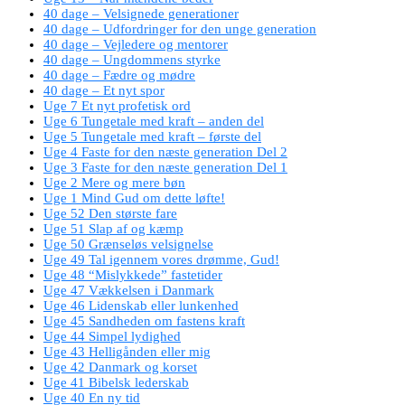
40 dage – Velsignede generationer
40 dage – Udfordringer for den unge generation
40 dage – Vejledere og mentorer
40 dage – Ungdommens styrke
40 dage – Fædre og mødre
40 dage – Et nyt spor
Uge 7 Et nyt profetisk ord
Uge 6 Tungetale med kraft – anden del
Uge 5 Tungetale med kraft – første del
Uge 4 Faste for den næste generation Del 2
Uge 3 Faste for den næste generation Del 1
Uge 2 Mere og mere bøn
Uge 1 Mind Gud om dette løfte!
Uge 52 Den største fare
Uge 51 Slap af og kæmp
Uge 50 Grænseløs velsignelse
Uge 49 Tal igennem vores drømme, Gud!
Uge 48 “Mislykkede” fastetider
Uge 47 Vækkelsen i Danmark
Uge 46 Lidenskab eller lunkenhed
Uge 45 Sandheden om fastens kraft
Uge 44 Simpel lydighed
Uge 43 Helligånden eller mig
Uge 42 Danmark og korset
Uge 41 Bibelsk lederskab
Uge 40 En ny tid