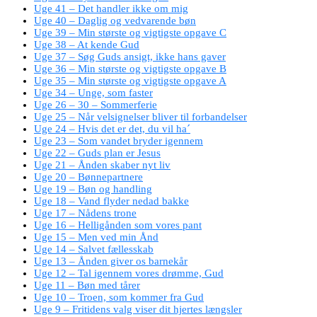
Uge 41 – Det handler ikke om mig
Uge 40 – Daglig og vedvarende bøn
Uge 39 – Min største og vigtigste opgave C
Uge 38 – At kende Gud
Uge 37 – Søg Guds ansigt, ikke hans gaver
Uge 36 – Min største og vigtigste opgave B
Uge 35 – Min største og vigtigste opgave A
Uge 34 – Unge, som faster
Uge 26 – 30 – Sommerferie
Uge 25 – Når velsignelser bliver til forbandelser
Uge 24 – Hvis det er det, du vil ha´
Uge 23 – Som vandet bryder igennem
Uge 22 – Guds plan er Jesus
Uge 21 – Ånden skaber nyt liv
Uge 20 – Bønnepartnere
Uge 19 – Bøn og handling
Uge 18 – Vand flyder nedad bakke
Uge 17 – Nådens trone
Uge 16 – Helligånden som vores pant
Uge 15 – Men ved min Ånd
Uge 14 – Salvet fællesskab
Uge 13 – Ånden giver os barnekår
Uge 12 – Tal igennem vores drømme, Gud
Uge 11 – Bøn med tårer
Uge 10 – Troen, som kommer fra Gud
Uge 9 – Fritidens valg viser dit hjertes længsler