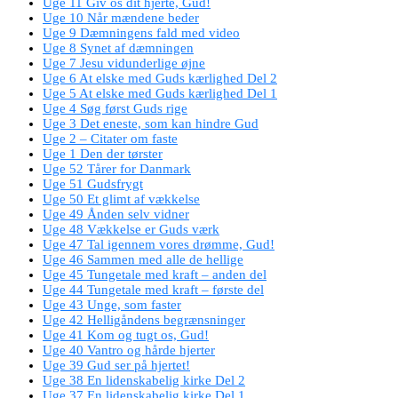
Uge 11 Giv os dit hjerte, Gud!
Uge 10 Når mændene beder
Uge 9 Dæmningens fald med video
Uge 8 Synet af dæmningen
Uge 7 Jesu vidunderlige øjne
Uge 6 At elske med Guds kærlighed Del 2
Uge 5 At elske med Guds kærlighed Del 1
Uge 4 Søg først Guds rige
Uge 3 Det eneste, som kan hindre Gud
Uge 2 – Citater om faste
Uge 1 Den der tørster
Uge 52 Tårer for Danmark
Uge 51 Gudsfrygt
Uge 50 Et glimt af vækkelse
Uge 49 Ånden selv vidner
Uge 48 Vækkelse er Guds værk
Uge 47 Tal igennem vores drømme, Gud!
Uge 46 Sammen med alle de hellige
Uge 45 Tungetale med kraft – anden del
Uge 44 Tungetale med kraft – første del
Uge 43 Unge, som faster
Uge 42 Helligåndens begrænsninger
Uge 41 Kom og tugt os, Gud!
Uge 40 Vantro og hårde hjerter
Uge 39 Gud ser på hjertet!
Uge 38 En lidenskabelig kirke Del 2
Uge 37 En lidenskabelig kirke Del 1