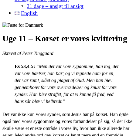
21 dage – ansigt til ansigt
English
Uge 11 – Korset er vores kvittering
Skrevet af Peter Tinggaard
Es 53,4-5:
“Men det var vore sygdomme, han tog, det
var vore lidelser, han bar; og vi regnede ham for en,
der var ramt, slået og plaget af Gud. Men han blev
gennemboret for vore overtrædelser og knust for vore
synder. Han blev straffet, for at vi kunne få fred, ved
hans sår blev vi helbredt.”
Det var ikke kun vores synder, som Jesus bar på korset. Han døde
også med vores sygdomme og vores forbandelser på sig, så der ikke
skulle være et eneste område i vores liv, hvor han ikke allerede har
sejret. Med andre ord gav korset os langt mere end en fremtidig