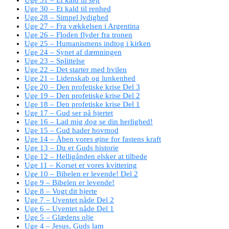
Uge 30 – Et kald til renhed
Uge 28 – Simpel lydighed
Uge 27 – Fra vækkelsen i Argentina
Uge 26 – Floden flyder fra tronen
Uge 25 – Humanismens indtog i kirken
Uge 24 – Synet af dæmningen
Uge 23 – Splittelse
Uge 22 – Det starter med hvilen
Uge 21 – Lidenskab og lunkenhed
Uge 20 – Den profetiske krise Del 3
Uge 19 – Den profetiske krise Del 2
Uge 18 – Den profetiske krise Del 1
Uge 17 – Gud ser på hjertet
Uge 16 – Lad mig dog se din herlighed!
Uge 15 – Gud hader hovmod
Uge 14 – Åben vores øjne for fastens kraft
Uge 13 – Du er Guds historie
Uge 12 – Helligånden elsker at tilbede
Uge 11 – Korset er vores kvittering
Uge 10 – Bibelen er levende! Del 2
Uge 9 – Bibelen er levende!
Uge 8 – Vogt dit hjerte
Uge 7 – Uventet nåde Del 2
Uge 6 – Uventet nåde Del 1
Uge 5 – Glædens olje
Uge 4 – Jesus, Guds lam