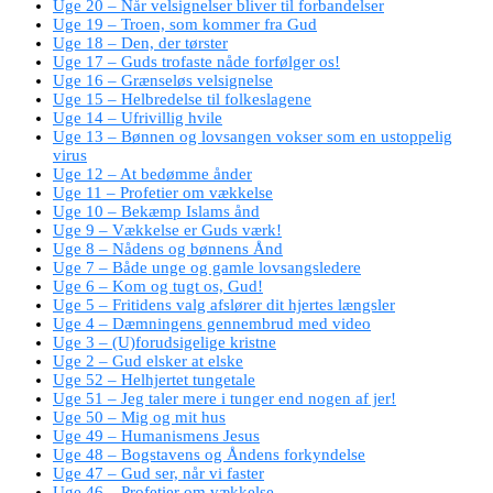
Uge 20 – Når velsignelser bliver til forbandelser
Uge 19 – Troen, som kommer fra Gud
Uge 18 – Den, der tørster
Uge 17 – Guds trofaste nåde forfølger os!
Uge 16 – Grænseløs velsignelse
Uge 15 – Helbredelse til folkeslagene
Uge 14 – Ufrivillig hvile
Uge 13 – Bønnen og lovsangen vokser som en ustoppelig
virus
Uge 12 – At bedømme ånder
Uge 11 – Profetier om vækkelse
Uge 10 – Bekæmp Islams ånd
Uge 9 – Vækkelse er Guds værk!
Uge 8 – Nådens og bønnens Ånd
Uge 7 – Både unge og gamle lovsangsledere
Uge 6 – Kom og tugt os, Gud!
Uge 5 – Fritidens valg afslører dit hjertes længsler
Uge 4 – Dæmningens gennembrud med video
Uge 3 – (U)forudsigelige kristne
Uge 2 – Gud elsker at elske
Uge 52 – Helhjertet tungetale
Uge 51 – Jeg taler mere i tunger end nogen af jer!
Uge 50 – Mig og mit hus
Uge 49 – Humanismens Jesus
Uge 48 – Bogstavens og Åndens forkyndelse
Uge 47 – Gud ser, når vi faster
Uge 46 – Profetier om vækkelse