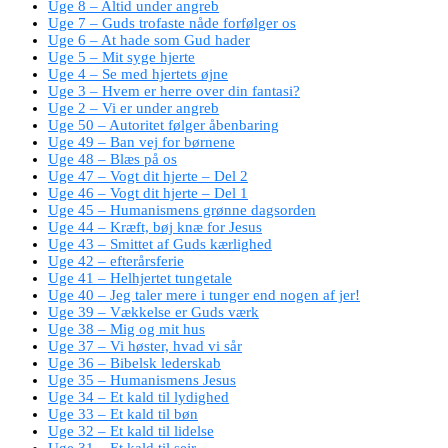
Uge 8 – Altid under angreb
Uge 7 – Guds trofaste nåde forfølger os
Uge 6 – At hade som Gud hader
Uge 5 – Mit syge hjerte
Uge 4 – Se med hjertets øjne
Uge 3 – Hvem er herre over din fantasi?
Uge 2 – Vi er under angreb
Uge 50 – Autoritet følger åbenbaring
Uge 49 – Ban vej for børnene
Uge 48 – Blæs på os
Uge 47 – Vogt dit hjerte – Del 2
Uge 46 – Vogt dit hjerte – Del 1
Uge 45 – Humanismens grønne dagsorden
Uge 44 – Kræft, bøj knæ for Jesus
Uge 43 – Smittet af Guds kærlighed
Uge 42 – efterårsferie
Uge 41 – Helhjertet tungetale
Uge 40 – Jeg taler mere i tunger end nogen af jer!
Uge 39 – Vækkelse er Guds værk
Uge 38 – Mig og mit hus
Uge 37 – Vi høster, hvad vi sår
Uge 36 – Bibelsk lederskab
Uge 35 – Humanismens Jesus
Uge 34 – Et kald til lydighed
Uge 33 – Et kald til bøn
Uge 32 – Et kald til lidelse
Uge 31 – Et kald til sejr