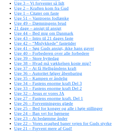
Uge 3 – Vi forventer så lidt
Uge 2 – Kraften kom fra Gud
Uge 1 – Citater om faste
Uge 51 – Vantroens fodlænke
Uge 49 – Dæmningens brud
21 dage – ansigt til ansigt
Uge 44 – Bed mig om Danmark
Uge 43 – Intro til 21 dages faste
Uge 42 – “Mislykkede” fastetider
Uge 41 – Søg Guds ansigt, ikke hans gaver
Uge 40 – Forbederen over alle forbedere
Uge 39 – Store byttedag
Uge 38 – Hvad må vækkelsen koste mig?
Uge 37 – At få Helligåndens kraft
Uge 36 – Autoritet følger åbenbaring
Uge 35 – Kampen er åndelig
Uge 34 – Fastens enorme kraft Del 3
Uge 33 – Fastens enorme kraft Del 2
Uge 32 – Jesus er vores JA
Uge 27 – Fastens enorme kraft. Del 1
Uge 26 – Forventningens glæde
Uge 25 – Bed for konger og alle i høje stillinger
Uge 24 – Ban vej for børnene
Uge 23 – At bedømme ånder
Uge 22 – Vores svaghed baner vejen for Guds styrke
Uge 21 – Forvent mere af Gud!