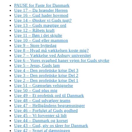
PAUSE for Faste for Danmark
Uge 17 – Da brænder Herren
Uge 16 – Gud hader hovmod
Uge 14 – Ønsker vi Guds tugt?
Uge 13 – Guds mægtige ord
Uge 12 – Råbets kraft
Uge 11 – Bøn i det skjulte
Uge 10 – Gud eller mammon
Uge 9 – Store byttedag
Uge 8 – Hvad må vækkelsen koste mig?
Uge 7 – Vækkelse ved Asbury universitet
Uge 6 – Vores svaghed baner vejen for Guds styrke
Uge 5 – Jesus, Guds lam
Uge 4 – Den profetiske krise Del 3
Uge 3 – Den profetiske krise Del 2
Uge 2 – Den profetiske krise Del 1
Uge 51 – Grænseløs velsignelse
Uge 50 – Gud plus mig
Uge 49 – Et profetisk ord til Danmark
Uge 48 – Gud udvælger teams
Uge 47 – Helligåndens begrænsninger
Uge 46 – Forfulgt af Guds godhed
Uge 45 – Vi forventer så lidt
Uge 44 – Danmark og korset
Uge 43 – Gud, giv os tårer for Danmark
Uge 42 – Synet af dæmningen