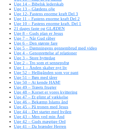
Uge 14 – Bibelsk lederskab
Uge 13 – Glædens olje
Uge 12- Fastens enorme kraft Del 3
Uge 11 – Fastens enorme kraft Del 2
Uge 10 – Fastens enorme kraft. Del 1
21 dages faste og GLÆDEN
Uge 8 – Guds plan er Jesus
Uge 7 – Når Gud råber
Uge 6 – Den største fare
Uge 5 – Dæmningens gennembrud med video
Uge 4 – Genoprettelse af relationer
Uge 3 – Store byttedag
Uge 2 – Tro som et sennepsfrø
Uge 1 – Ånden skaber nyt liv
Uge 52 – Helligånden som vor pant
Uge 51 – Bøn med tårer
Uge 50 – At kende HAM!
Uge 49 – Træets frugter
Uge 48 – Korset er vores kvittering
Uge 47 – Et glimt af vækkelse
Uge 46 – Bekæmp Islams ånd
Uge 45 – På tronen med Jesus
Uge 44 – Det starter med hvilen
Uge 43 – Men ved min Ånd
Uge 42 – Guds mægtige Ord
Uge 41 – Da brænder Herren