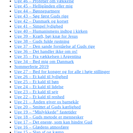
Uge 46 – Profetier om vækkelse
Uge 45 – Helligånden eller mig
Uge 44 – Bønnepartnere
Uge 43 – Søg først Guds rige
Uge 42 – Danmark og korset
Uge 41 – Simpel lydighed
Uge 40 – Humanismens indtog i kirken
Uge 39 – Kræft, bøj knæ for Jesus
Uge 38 – Guds fulde rustning
Uge 37 – Den sande forståelse af Guds rige
Uge 36 – Det handler ikke om os!
Uge 35 – Fra vækkelsen i Argentina
Uge 34 – Bed mig om Danmark
Sommerferie 2019
Uge 27 – Bed for konger og for alle i høje stillinger
Uge 26 – Et kald til lydighed
Uge 25 – Et kald til bøn
Uge 24 – Et kald til lidelse
Uge 23 – Et kald til sejr
Uge 22 – Et kald til renhed
Uge 21 – Ånden giver os barnekår
Uge 20 – Smittet af Guds kærlighed
Uge 19 – “Mislykkede” fastetider
Uge 18 – Guds metode er mennesker
Uge 17 – Det eneste, som kan hindre Gud
Uge 16 – Glædens atmosfære
Uge 15 – Slap af og kæmp