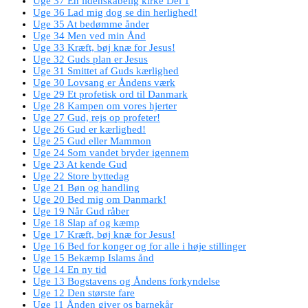
Uge 37 En lidenskabelig kirke Del 1
Uge 36 Lad mig dog se din herlighed!
Uge 35 At bedømme ånder
Uge 34 Men ved min Ånd
Uge 33 Kræft, bøj knæ for Jesus!
Uge 32 Guds plan er Jesus
Uge 31 Smittet af Guds kærlighed
Uge 30 Lovsang er Åndens værk
Uge 29 Et profetisk ord til Danmark
Uge 28 Kampen om vores hjerter
Uge 27 Gud, rejs op profeter!
Uge 26 Gud er kærlighed!
Uge 25 Gud eller Mammon
Uge 24 Som vandet bryder igennem
Uge 23 At kende Gud
Uge 22 Store byttedag
Uge 21 Bøn og handling
Uge 20 Bed mig om Danmark!
Uge 19 Når Gud råber
Uge 18 Slap af og kæmp
Uge 17 Kræft, bøj knæ for Jesus!
Uge 16 Bed for konger og for alle i høje stillinger
Uge 15 Bekæmp Islams ånd
Uge 14 En ny tid
Uge 13 Bogstavens og Åndens forkyndelse
Uge 12 Den største fare
Uge 11 Ånden giver os barnekår