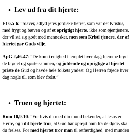
Lev ud fra dit hjerte:
Ef 6,5-6
: ”Slaver, adlyd jeres jordiske herrer, som var det Kristus,
med frygt og bæven og af
et oprigtigt hjerte
, ikke som øjentjenere,
der vil stå sig godt med mennesker,
men som Kristi tjenere, der af
hjertet gør Guds vilje
.
ApG 2,46-47
: ”De kom i enighed i templet hver dag; hjemme brød
de brødet og spiste sammen, og
jublende og oprigtige af hjertet
priste de
Gud og havde hele folkets yndest. Og Herren føjede hver
dag nogle til, som blev frelst.”
Troen og hjertet:
Rom 10,9-10
: ”For hvis du med din mund bekender, at Jesus er
Herre, og
i dit hjerte tror
, at Gud har oprejst ham fra de døde, skal
du frelses. For
med hjertet tror man
til retfærdighed, med munden