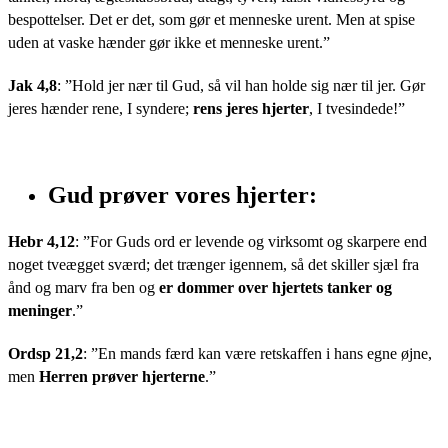
bespottelser. Det er det, som gør et menneske urent. Men at spise
uden at vaske hænder gør ikke et menneske urent.”
Jak 4,8
: ”Hold jer nær til Gud, så vil han holde sig nær til jer. Gør
jeres hænder rene, I syndere;
rens jeres hjerter
, I tvesindede!”
Gud prøver vores hjerter:
Hebr 4,12
: ”For Guds ord er levende og virksomt og skarpere end
noget tveægget sværd; det trænger igennem, så det skiller sjæl fra
ånd og marv fra ben og
er dommer over hjertets tanker og
meninger
.”
Ordsp 21,2
: ”En mands færd kan være retskaffen i hans egne øjne,
men
Herren prøver hjerterne
.”