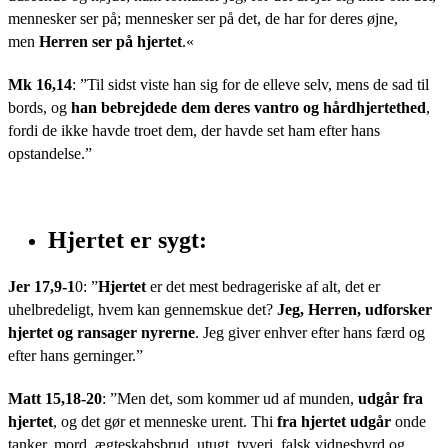
mennesker ser på; mennesker ser på det, de har for deres øjne,
men
Herren ser på hjertet
.«
Mk 16,14
: ”Til sidst viste han sig for de elleve selv, mens de sad til
bords, og
han bebrejdede dem deres vantro og hårdhjertethed
,
fordi de ikke havde troet dem, der havde set ham efter hans
opstandelse.”
Hjertet er sygt:
Jer 17,9-1
0: ”
Hjertet
er det mest bedrageriske af alt, det er
uhelbredeligt, hvem kan gennemskue det?
Jeg, Herren, udforsker
hjertet og ransager nyrerne
. Jeg giver enhver efter hans færd og
efter hans gerninger.”
Matt 15,18-20
: ”Men det, som kommer ud af munden,
udgår fra
hjertet
, og det gør et menneske urent. Thi
fra hjertet udgår
onde
tanker, mord, ægteskabsbrud, utugt, tyveri, falsk vidnesbyrd og