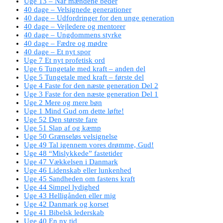
Uge 13 – Når mændene beder
40 dage – Velsignede generationer
40 dage – Udfordringer for den unge generation
40 dage – Vejledere og mentorer
40 dage – Ungdommens styrke
40 dage – Fædre og mødre
40 dage – Et nyt spor
Uge 7 Et nyt profetisk ord
Uge 6 Tungetale med kraft – anden del
Uge 5 Tungetale med kraft – første del
Uge 4 Faste for den næste generation Del 2
Uge 3 Faste for den næste generation Del 1
Uge 2 Mere og mere bøn
Uge 1 Mind Gud om dette løfte!
Uge 52 Den største fare
Uge 51 Slap af og kæmp
Uge 50 Grænseløs velsignelse
Uge 49 Tal igennem vores drømme, Gud!
Uge 48 “Mislykkede” fastetider
Uge 47 Vækkelsen i Danmark
Uge 46 Lidenskab eller lunkenhed
Uge 45 Sandheden om fastens kraft
Uge 44 Simpel lydighed
Uge 43 Helligånden eller mig
Uge 42 Danmark og korset
Uge 41 Bibelsk lederskab
Uge 40 En ny tid