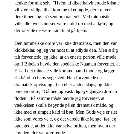
tænkte for mig selv, ”Hvem af disse halvhjertede kristne
vil være villige til at komme til et møde, der kræver
flere timers bøn så sent om natten?” Ved midnatstid
ville alle byens busser være holdt op med at køre, og
derfor ville de være nødt til at gå hjem.
Den himmelske ordre var ikke dramatisk, men den var
klokkeklar, og jeg var nødt til at adlyde den. Men ærlig
talt forventede jeg ikke, at en eneste person ville møde
op. I Bibelen havde den spedalske Naaman forventet, at
Elisa i det mindste ville komme ham i møde og lægge
sin hånd på hans syge sted. Han forventede en
dramatisk opvisning af en eller anden slags, og ikke
bare en ordre, ”Gå hen og vask dig syv gange i Jordan-
floden.” På samme måde havde jeg forventet, at
vækkelsen skulle begynde på en dramatisk måde, og
ikke med et simpelt kald til bøn. Men Guds veje er slet
ikke som vores veje, og det varede ikke længe, før jeg
opdagede, at det ikke var selve ordren, men hvem der
gav den, der var afgørende.