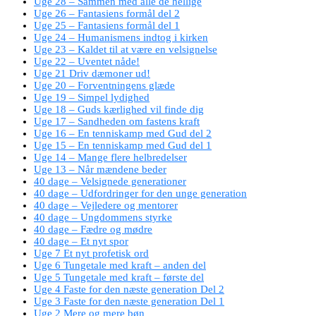
Uge 28 – Sammen med alle de hellige
Uge 26 – Fantasiens formål del 2
Uge 25 – Fantasiens formål del 1
Uge 24 – Humanismens indtog i kirken
Uge 23 – Kaldet til at være en velsignelse
Uge 22 – Uventet nåde!
Uge 21 Driv dæmoner ud!
Uge 20 – Forventningens glæde
Uge 19 – Simpel lydighed
Uge 18 – Guds kærlighed vil finde dig
Uge 17 – Sandheden om fastens kraft
Uge 16 – En tenniskamp med Gud del 2
Uge 15 – En tenniskamp med Gud del 1
Uge 14 – Mange flere helbredelser
Uge 13 – Når mændene beder
40 dage – Velsignede generationer
40 dage – Udfordringer for den unge generation
40 dage – Vejledere og mentorer
40 dage – Ungdommens styrke
40 dage – Fædre og mødre
40 dage – Et nyt spor
Uge 7 Et nyt profetisk ord
Uge 6 Tungetale med kraft – anden del
Uge 5 Tungetale med kraft – første del
Uge 4 Faste for den næste generation Del 2
Uge 3 Faste for den næste generation Del 1
Uge 2 Mere og mere bøn