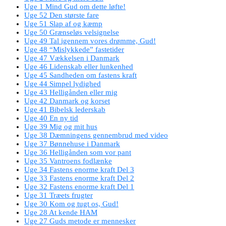
Uge 1 Mind Gud om dette løfte!
Uge 52 Den største fare
Uge 51 Slap af og kæmp
Uge 50 Grænseløs velsignelse
Uge 49 Tal igennem vores drømme, Gud!
Uge 48 “Mislykkede” fastetider
Uge 47 Vækkelsen i Danmark
Uge 46 Lidenskab eller lunkenhed
Uge 45 Sandheden om fastens kraft
Uge 44 Simpel lydighed
Uge 43 Helligånden eller mig
Uge 42 Danmark og korset
Uge 41 Bibelsk lederskab
Uge 40 En ny tid
Uge 39 Mig og mit hus
Uge 38 Dæmningens gennembrud med video
Uge 37 Bønnehuse i Danmark
Uge 36 Helligånden som vor pant
Uge 35 Vantroens fodlænke
Uge 34 Fastens enorme kraft Del 3
Uge 33 Fastens enorme kraft Del 2
Uge 32 Fastens enorme kraft Del 1
Uge 31 Træets frugter
Uge 30 Kom og tugt os, Gud!
Uge 28 At kende HAM
Uge 27 Guds metode er mennesker