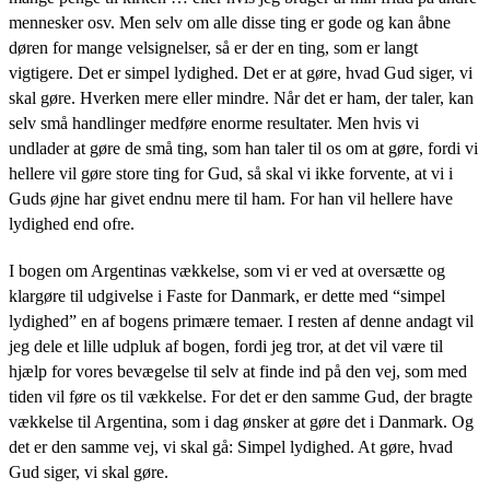
mennesker osv. Men selv om alle disse ting er gode og kan åbne
døren for mange velsignelser, så er der en ting, som er langt
vigtigere. Det er simpel lydighed. Det er at gøre, hvad Gud siger, vi
skal gøre. Hverken mere eller mindre. Når det er ham, der taler, kan
selv små handlinger medføre enorme resultater. Men hvis vi
undlader at gøre de små ting, som han taler til os om at gøre, fordi vi
hellere vil gøre store ting for Gud, så skal vi ikke forvente, at vi i
Guds øjne har givet endnu mere til ham. For han vil hellere have
lydighed end ofre.
I bogen om Argentinas vækkelse, som vi er ved at oversætte og
klargøre til udgivelse i Faste for Danmark, er dette med “simpel
lydighed” en af bogens primære temaer. I resten af denne andagt vil
jeg dele et lille udpluk af bogen, fordi jeg tror, at det vil være til
hjælp for vores bevægelse til selv at finde ind på den vej, som med
tiden vil føre os til vækkelse. For det er den samme Gud, der bragte
vækkelse til Argentina, som i dag ønsker at gøre det i Danmark. Og
det er den samme vej, vi skal gå: Simpel lydighed. At gøre, hvad
Gud siger, vi skal gøre.