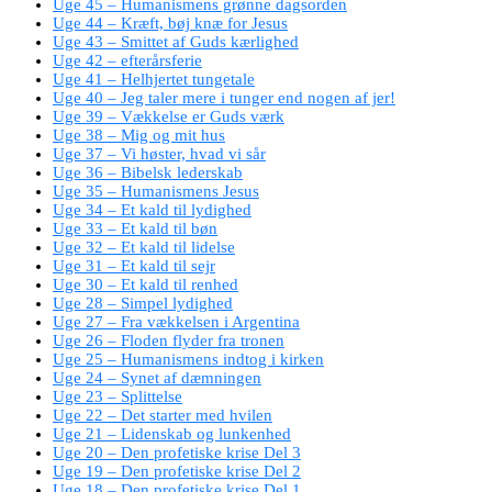
Uge 45 – Humanismens grønne dagsorden
Uge 44 – Kræft, bøj knæ for Jesus
Uge 43 – Smittet af Guds kærlighed
Uge 42 – efterårsferie
Uge 41 – Helhjertet tungetale
Uge 40 – Jeg taler mere i tunger end nogen af jer!
Uge 39 – Vækkelse er Guds værk
Uge 38 – Mig og mit hus
Uge 37 – Vi høster, hvad vi sår
Uge 36 – Bibelsk lederskab
Uge 35 – Humanismens Jesus
Uge 34 – Et kald til lydighed
Uge 33 – Et kald til bøn
Uge 32 – Et kald til lidelse
Uge 31 – Et kald til sejr
Uge 30 – Et kald til renhed
Uge 28 – Simpel lydighed
Uge 27 – Fra vækkelsen i Argentina
Uge 26 – Floden flyder fra tronen
Uge 25 – Humanismens indtog i kirken
Uge 24 – Synet af dæmningen
Uge 23 – Splittelse
Uge 22 – Det starter med hvilen
Uge 21 – Lidenskab og lunkenhed
Uge 20 – Den profetiske krise Del 3
Uge 19 – Den profetiske krise Del 2
Uge 18 – Den profetiske krise Del 1