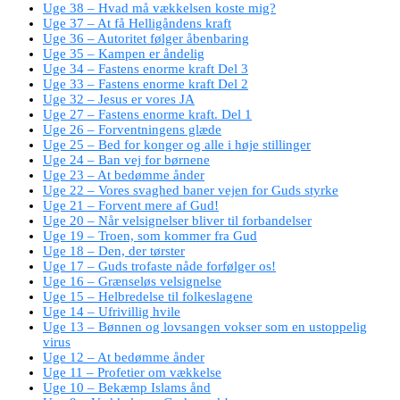
Uge 38 – Hvad må vækkelsen koste mig?
Uge 37 – At få Helligåndens kraft
Uge 36 – Autoritet følger åbenbaring
Uge 35 – Kampen er åndelig
Uge 34 – Fastens enorme kraft Del 3
Uge 33 – Fastens enorme kraft Del 2
Uge 32 – Jesus er vores JA
Uge 27 – Fastens enorme kraft. Del 1
Uge 26 – Forventningens glæde
Uge 25 – Bed for konger og alle i høje stillinger
Uge 24 – Ban vej for børnene
Uge 23 – At bedømme ånder
Uge 22 – Vores svaghed baner vejen for Guds styrke
Uge 21 – Forvent mere af Gud!
Uge 20 – Når velsignelser bliver til forbandelser
Uge 19 – Troen, som kommer fra Gud
Uge 18 – Den, der tørster
Uge 17 – Guds trofaste nåde forfølger os!
Uge 16 – Grænseløs velsignelse
Uge 15 – Helbredelse til folkeslagene
Uge 14 – Ufrivillig hvile
Uge 13 – Bønnen og lovsangen vokser som en ustoppelig
virus
Uge 12 – At bedømme ånder
Uge 11 – Profetier om vækkelse
Uge 10 – Bekæmp Islams ånd