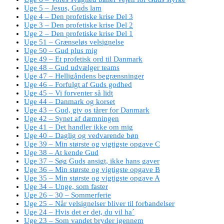
Uge 5 – Jesus, Guds lam
Uge 4 – Den profetiske krise Del 3
Uge 3 – Den profetiske krise Del 2
Uge 2 – Den profetiske krise Del 1
Uge 51 – Grænseløs velsignelse
Uge 50 – Gud plus mig
Uge 49 – Et profetisk ord til Danmark
Uge 48 – Gud udvælger teams
Uge 47 – Helligåndens begrænsninger
Uge 46 – Forfulgt af Guds godhed
Uge 45 – Vi forventer så lidt
Uge 44 – Danmark og korset
Uge 43 – Gud, giv os tårer for Danmark
Uge 42 – Synet af dæmningen
Uge 41 – Det handler ikke om mig
Uge 40 – Daglig og vedvarende bøn
Uge 39 – Min største og vigtigste opgave C
Uge 38 – At kende Gud
Uge 37 – Søg Guds ansigt, ikke hans gaver
Uge 36 – Min største og vigtigste opgave B
Uge 35 – Min største og vigtigste opgave A
Uge 34 – Unge, som faster
Uge 26 – 30 – Sommerferie
Uge 25 – Når velsignelser bliver til forbandelser
Uge 24 – Hvis det er det, du vil ha´
Uge 23 – Som vandet bryder igennem