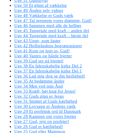
Uge 51 Gudsfrygt
Uge 50 Et glimt af vækkelse
Uge 49 Ånden selv vidner
Uge 48 Vækkelse er Guds værk
Uge 47 Tal igennem vores drømme, Gud!
Uge 46 Sammen med alle de hellige
Uge 45 Tungetale med kraft – anden del
Uge 44 Tungetale med kraft – første del
Uge 43 Unge, som faster
Uge 42 Helligåndens begrænsninger
Uge 41 Kom og tugt os, Gud!
Uge 40 Vantro og hårde hjerter
Uge 39 Gud ser på hjertet!
Uge 38 En lidenskabelig kirke Del 2
Uge 37 En lidenskabelig kirke Del 1
Uge 36 Lad mig dog se din herlighed!
Uge 35 At bedømme ånder
Uge 34 Men ved min Ånd
Uge 33 Kræft, bøj knæ for Jesus!
Uge 32 Guds plan er Jesus
Uge 31 Smittet af Guds kærlighed
Uge 30 Lovsang er Åndens værk
Uge 29 Et profetisk ord til Danmark
Uge 28 Kampen om vores hjerter
Uge 27 Gud, rejs op profeter!
Uge 26 Gud er kærlighed!
Uge 25 Gud eller Mammon