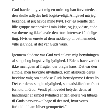
Gud havde nu givet mig en ordre og han forventede, at
den skulle adlydes helt bogstaveligt. Alligevel må jeg
bekende, at jeg havde mine tvivl. For jeg kendte den
lille gruppe mennesker i min kirke, og jeg vidste, at de
var dovne og ikke havde den store interesse i åndelige
ting. Hvis en eneste af dem mødte op til bønnemødet,
ville jeg vide, at det var Guds værk.
Igennem alt dette var Gud ved at lære mig betydningen
af simpel og bogstavelig lydighed. I Edens have var det
ikke mængden af frugter, der bragte kaos. Det var den
simple, men bevidste ulydighed, som afslørede deres
bevidste valg om at afvise Guds herredømme i deres liv.
Det var deres simple ulydighed, som adskilte dem fra et
forhold til Gud. Vendt på hovedet betyder dette, at
handlinger af simpel lydighed er den eneste vej tilbage
til Guds nærvær – tilbage til det sted, hvor vores
forhold til ham bliver genoprettet.”