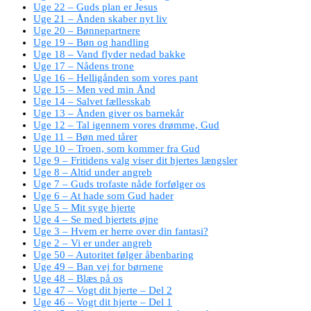
Uge 22 – Guds plan er Jesus
Uge 21 – Ånden skaber nyt liv
Uge 20 – Bønnepartnere
Uge 19 – Bøn og handling
Uge 18 – Vand flyder nedad bakke
Uge 17 – Nådens trone
Uge 16 – Helligånden som vores pant
Uge 15 – Men ved min Ånd
Uge 14 – Salvet fællesskab
Uge 13 – Ånden giver os barnekår
Uge 12 – Tal igennem vores drømme, Gud
Uge 11 – Bøn med tårer
Uge 10 – Troen, som kommer fra Gud
Uge 9 – Fritidens valg viser dit hjertes længsler
Uge 8 – Altid under angreb
Uge 7 – Guds trofaste nåde forfølger os
Uge 6 – At hade som Gud hader
Uge 5 – Mit syge hjerte
Uge 4 – Se med hjertets øjne
Uge 3 – Hvem er herre over din fantasi?
Uge 2 – Vi er under angreb
Uge 50 – Autoritet følger åbenbaring
Uge 49 – Ban vej for børnene
Uge 48 – Blæs på os
Uge 47 – Vogt dit hjerte – Del 2
Uge 46 – Vogt dit hjerte – Del 1