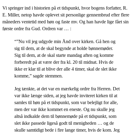
Vi springer ind i historien på et tidspunkt, hvor bogens forfatter, R.
E. Miller, netop havde oplevet sit personlige gennembrud efter flere
måneders ventetid med bøn og faste mv. Og han havde lige fået sin
første ordre fra Gud. Ordren var … :
“”Nu vil jeg udgyde min Ånd over kirken. Gå hen og
sig til dem, at de skal begynde at holde bønnemøder.
Sig til dem, at de skal starte mandag aften og komme
forberedt på at være der fra kl. 20 til midnat. Hvis de
ikke er klar til at blive der alle 4 timer, skal de slet ikke
komme,” sagde stemmen.
Jeg tænkte, at det var en mærkelig ordre fra Herren. Det
var ikke længe siden, at jeg havde inviteret kirken til at
samles til bøn på et tidspunkt, som var belejligt for alle,
men der var ikke kommet en eneste. Og nu skulle jeg
altså indkalde dem til bønnemøde på et tidspunkt, som
slet ikke passede ligeså godt til menigheden … og de
skulle samtidigt bede i fire lange timer, hvis de kom. Jeg