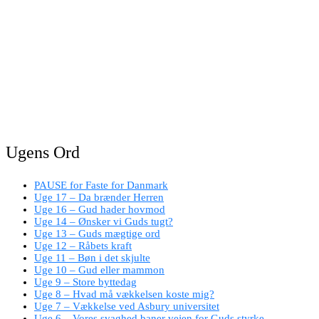
Ugens Ord
PAUSE for Faste for Danmark
Uge 17 – Da brænder Herren
Uge 16 – Gud hader hovmod
Uge 14 – Ønsker vi Guds tugt?
Uge 13 – Guds mægtige ord
Uge 12 – Råbets kraft
Uge 11 – Bøn i det skjulte
Uge 10 – Gud eller mammon
Uge 9 – Store byttedag
Uge 8 – Hvad må vækkelsen koste mig?
Uge 7 – Vækkelse ved Asbury universitet
Uge 6 – Vores svaghed baner vejen for Guds styrke