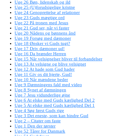
Uge 26 Bøn, lidenskab og ild
Uge 25 (U)forudsigelige kristne
Uge 24 Genoprettelse af relationer
Uge 23 Guds mægtige ord
Uge 22 På tronen med Jesus
Uge 21 Gud ser, når vi faster
Uge 20 Nådens og bønnens ånd
Uge 19 Forsøg med dæmoner
Uge 18 Ønsker vi Guds tugt?
Uge 17 Driv dæmoner ud!
Uge 16 Da brænder Herren
Uge 15 Når velsignelser bliver til forbandelser
Uge 13 At velsigne og blive velsignet
Uge 12 At hade som Gud hader
Uge 11 Giv os dit hjerte, Gud!
Uge 10 Når mændene beder
Uge 9 Dæmningens fald med video
Uge 8 Synet af dæmningen
Uge 7 Jesu vidunderlige øjne
Uge 6 At elske med Guds kærlighed Del 2
Uge 5 At elske med Guds kærlighed Del 1
Uge 4 Søg først Guds rige
Uge 3 Det eneste, som kan hindre Gud
Uge 2 – Citater om faste
Uge 1 Den der tørster
Uge 52 Tårer for Danmark