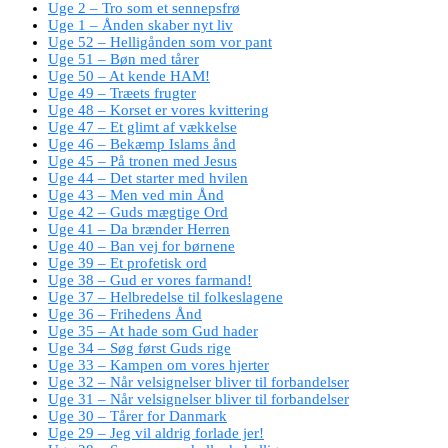
Uge 2 – Tro som et sennepsfrø
Uge 1 – Ånden skaber nyt liv
Uge 52 – Helligånden som vor pant
Uge 51 – Bøn med tårer
Uge 50 – At kende HAM!
Uge 49 – Træets frugter
Uge 48 – Korset er vores kvittering
Uge 47 – Et glimt af vækkelse
Uge 46 – Bekæmp Islams ånd
Uge 45 – På tronen med Jesus
Uge 44 – Det starter med hvilen
Uge 43 – Men ved min Ånd
Uge 42 – Guds mægtige Ord
Uge 41 – Da brænder Herren
Uge 40 – Ban vej for børnene
Uge 39 – Et profetisk ord
Uge 38 – Gud er vores farmand!
Uge 37 – Helbredelse til folkeslagene
Uge 36 – Frihedens Ånd
Uge 35 – At hade som Gud hader
Uge 34 – Søg først Guds rige
Uge 33 – Kampen om vores hjerter
Uge 32 – Når velsignelser bliver til forbandelser
Uge 31 – Når velsignelser bliver til forbandelser
Uge 30 – Tårer for Danmark
Uge 29 – Jeg vil aldrig forlade jer!