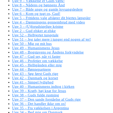
Uge 9 – Vækkelse er Guds værk!
Uge 8 – Nådens og bønnens Ånd
Uge 7 – Både unge og gamle lovsangsledere
Uge 6 – Kom og tugt os, Gud!
Uge 5 – Fritidens valg afslører dit hjertes længsler
Uge 4 – Dæmningens gennembrud med video
Uge 3 – (U)forudsigelige kristne
Uge 2 – Gud elsker at elske
Uge 52 – Helhjertet tungetale
Uge 51 – Jeg taler mere i tunger end nogen af jer!
Uge 50 – Mig og mit hus
Uge 49 – Humanismens Jesus
Uge 48 – Bogstavens og Åndens forkyndelse
Uge 47 – Gud ser, når vi faster
Uge 46 – Profetier om vækkelse
Uge 45 – Helligånden eller mig
Uge 44 – Bønnepartnere
Uge 43 – Søg først Guds rige
Uge 42 – Danmark og korset
Uge 41 – Simpel lydighed
Uge 40 – Humanismens indtog i kirken
Uge 39 – Kræft, bøj knæ for Jesus
Uge 38 – Guds fulde rustning
Uge 37 – Den sande forståelse af Guds rige
Uge 36 – Det handler ikke om os!
Uge 35 – Fra vækkelsen i Argentina
Uge 34 – Bed mig om Danmark