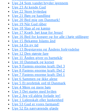
Uge 24 Som vandet bryder igennem
Uge 23 At kende Gud
Uge 22 Store byttedag
Uge 21 Bøn og handling
Uge 20 Bed mig om Danmark!
Uge 19 Når Gud råber
Uge 18 Slap af og kæmp
Uge 17 Kræft, bøj knæ for Jesus!
Uge 16 Bed for konger og for alle i høje stillinger
Uge 15 Bekæmp Islams ånd
Uge 14 En ny tid
Uge 13 Bogstavens og Åndens forkyndelse
Uge 12 Den største fare
Uge 11 Ånden giver os barnekår
Uge 10 Danmark og korset
Uge 9 Fastens enorme kraft: Del 3
Uge 8 Fastens enorme kraft: Del 2
Uge 7 Fastens enorme kraft: Del 1
Uge 6 Sammen og ikke alene
Uge 5 Et profetisk ord til Danmark
Uge 4 Mere og mere bøn
Uge 3 Det starter med hvilen
Uge 2 Jeg vil aldrig forlade jer!
Uge 1 Lidenskab eller lunkenhed
Uge 53 Gud er vores farmand!
Uge 52 En nærværende glæde