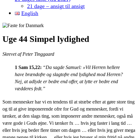
21 dage – ansigt til ansigt
English
Uge 44 Simpel lydighed
Skrevet af Peter Tinggaard
1 Sam 15,22:
“
Da sagde Samuel: »Vil Herren hellere
have brændofre og slagtofre end lydighed mod Herren?
Nej, at adlyde er bedre end offer, at lytte er bedre end
vædderes fedt.”
Som mennesker har vi en tendens til at stræbe efter at gøre store ting
og til at give imponerende ofre for Gud og mennesker, fordi vi
tænker, at den slags ting, som imponerer andre mennesker, også må
være gode i Guds øjne. Vi tænker fx … hvis jeg faster i lang tid …
eller hvis jeg beder flere timer om dagen … eller hvis jeg giver mega
mange penge til kirken … eller hvis jeg bruger al min fritid på andre