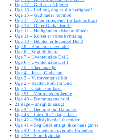
Uge 17 – Gud ser på hjertet
Uge 16 – Lad mig dog se din herlighed!
Uge 15 – Gud hader hovmod
Uge 14 – Åben vores øjne for fastens kraft
Uge 13 – Du er Guds historie
Uge 12 – Helligånden elsker at tilbede
Uge 11 – Korset er vores kvittering
Uge 10 – Bibelen er levende! Del 2
Uge 9 – Bibelen er levende!
Uge 8 – Vogt dit hjerte
Uge 7 – Uventet nåde Del 2
Uge 6 – Uventet nåde Del 1
Uge 5 – Glædens olje
Uge 4 – Jesus, Guds lam
Uge 3 – Vi forventer så lidt
Uge 2 – Kraften kom fra Gud
Uge 1 – Citater om faste
Uge 51 – Vantroens fodlænke
Uge 49 – Dæmningens brud
21 dage – ansigt til ansigt
Uge 44 – Bed mig om Danmark
Uge 43 – Intro til 21 dages faste
Uge 42 – “Mislykkede” fastetider
Uge 41 – Søg Guds ansigt, ikke hans gaver
Uge 40 – Forbederen over alle forbedere
Uge 39 – Store byttedag