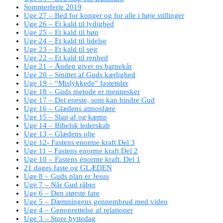
Sommerferie 2019
Uge 27 – Bed for konger og for alle i høje stillinger
Uge 26 – Et kald til lydighed
Uge 25 – Et kald til bøn
Uge 24 – Et kald til lidelse
Uge 23 – Et kald til sejr
Uge 22 – Et kald til renhed
Uge 21 – Ånden giver os barnekår
Uge 20 – Smittet af Guds kærlighed
Uge 19 – “Mislykkede” fastetider
Uge 18 – Guds metode er mennesker
Uge 17 – Det eneste, som kan hindre Gud
Uge 16 – Glædens atmosfære
Uge 15 – Slap af og kæmp
Uge 14 – Bibelsk lederskab
Uge 13 – Glædens olje
Uge 12- Fastens enorme kraft Del 3
Uge 11 – Fastens enorme kraft Del 2
Uge 10 – Fastens enorme kraft. Del 1
21 dages faste og GLÆDEN
Uge 8 – Guds plan er Jesus
Uge 7 – Når Gud råber
Uge 6 – Den største fare
Uge 5 – Dæmningens gennembrud med video
Uge 4 – Genoprettelse af relationer
Uge 3 – Store byttedag