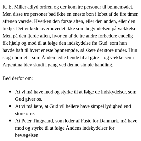
R. E. Miller adlyd ordren og der kom tre personer til bønnemødet.
Men disse tre personer bad ikke en eneste bøn i løbet af de fire timer,
aftenen varede. Hverken den første aften, eller den anden, eller den
tredje. Det virkede overhovedet ikke som begyndelsen på vækkelse.
Men på den fjerde aften, hvor en af de tre andre forbedere endelig
fik hjælp og mod til at følge den indskydelse fra Gud, som hun
havde haft til hvert eneste bønnemøde, så skete det store under. Hun
slog i bordet – som Ånden ledte hende til at gøre – og vækkelsen i
Argentina blev skudt i gang ved denne simple handling.
Bed derfor om:
At vi må have mod og styrke til at følge de indskydelser, som
Gud giver os.
At vi må lære, at Gud vil hellere have simpel lydighed end
store ofre.
At Peter Tinggaard, som leder af Faste for Danmark, må have
mod og styrke til at følge Åndens indskydelser for
bevægelsen.