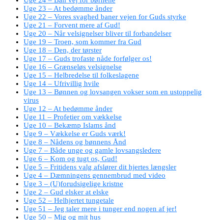
Uge 23 – At bedømme ånder
Uge 22 – Vores svaghed baner vejen for Guds styrke
Uge 21 – Forvent mere af Gud!
Uge 20 – Når velsignelser bliver til forbandelser
Uge 19 – Troen, som kommer fra Gud
Uge 18 – Den, der tørster
Uge 17 – Guds trofaste nåde forfølger os!
Uge 16 – Grænseløs velsignelse
Uge 15 – Helbredelse til folkeslagene
Uge 14 – Ufrivillig hvile
Uge 13 – Bønnen og lovsangen vokser som en ustoppelig
virus
Uge 12 – At bedømme ånder
Uge 11 – Profetier om vækkelse
Uge 10 – Bekæmp Islams ånd
Uge 9 – Vækkelse er Guds værk!
Uge 8 – Nådens og bønnens Ånd
Uge 7 – Både unge og gamle lovsangsledere
Uge 6 – Kom og tugt os, Gud!
Uge 5 – Fritidens valg afslører dit hjertes længsler
Uge 4 – Dæmningens gennembrud med video
Uge 3 – (U)forudsigelige kristne
Uge 2 – Gud elsker at elske
Uge 52 – Helhjertet tungetale
Uge 51 – Jeg taler mere i tunger end nogen af jer!
Uge 50 – Mig og mit hus