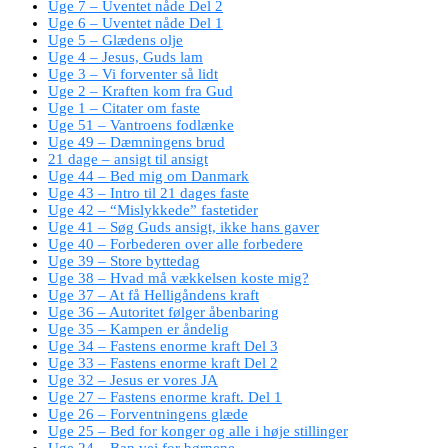
Uge 7 – Uventet nåde Del 2
Uge 6 – Uventet nåde Del 1
Uge 5 – Glædens olje
Uge 4 – Jesus, Guds lam
Uge 3 – Vi forventer så lidt
Uge 2 – Kraften kom fra Gud
Uge 1 – Citater om faste
Uge 51 – Vantroens fodlænke
Uge 49 – Dæmningens brud
21 dage – ansigt til ansigt
Uge 44 – Bed mig om Danmark
Uge 43 – Intro til 21 dages faste
Uge 42 – “Mislykkede” fastetider
Uge 41 – Søg Guds ansigt, ikke hans gaver
Uge 40 – Forbederen over alle forbedere
Uge 39 – Store byttedag
Uge 38 – Hvad må vækkelsen koste mig?
Uge 37 – At få Helligåndens kraft
Uge 36 – Autoritet følger åbenbaring
Uge 35 – Kampen er åndelig
Uge 34 – Fastens enorme kraft Del 3
Uge 33 – Fastens enorme kraft Del 2
Uge 32 – Jesus er vores JA
Uge 27 – Fastens enorme kraft. Del 1
Uge 26 – Forventningens glæde
Uge 25 – Bed for konger og alle i høje stillinger
Uge 24 – Ban vej for børnene