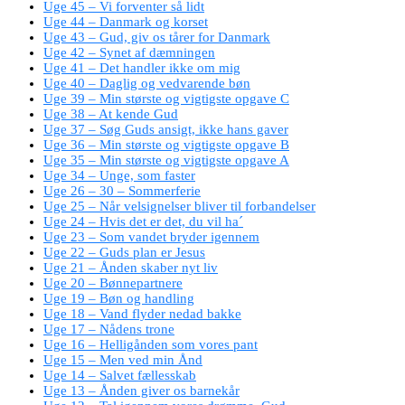
Uge 45 – Vi forventer så lidt
Uge 44 – Danmark og korset
Uge 43 – Gud, giv os tårer for Danmark
Uge 42 – Synet af dæmningen
Uge 41 – Det handler ikke om mig
Uge 40 – Daglig og vedvarende bøn
Uge 39 – Min største og vigtigste opgave C
Uge 38 – At kende Gud
Uge 37 – Søg Guds ansigt, ikke hans gaver
Uge 36 – Min største og vigtigste opgave B
Uge 35 – Min største og vigtigste opgave A
Uge 34 – Unge, som faster
Uge 26 – 30 – Sommerferie
Uge 25 – Når velsignelser bliver til forbandelser
Uge 24 – Hvis det er det, du vil ha´
Uge 23 – Som vandet bryder igennem
Uge 22 – Guds plan er Jesus
Uge 21 – Ånden skaber nyt liv
Uge 20 – Bønnepartnere
Uge 19 – Bøn og handling
Uge 18 – Vand flyder nedad bakke
Uge 17 – Nådens trone
Uge 16 – Helligånden som vores pant
Uge 15 – Men ved min Ånd
Uge 14 – Salvet fællesskab
Uge 13 – Ånden giver os barnekår