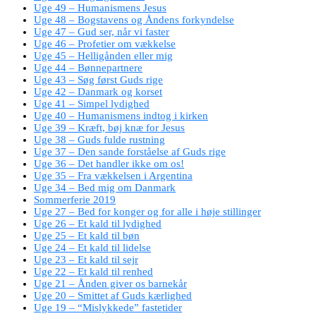
Uge 49 – Humanismens Jesus
Uge 48 – Bogstavens og Åndens forkyndelse
Uge 47 – Gud ser, når vi faster
Uge 46 – Profetier om vækkelse
Uge 45 – Helligånden eller mig
Uge 44 – Bønnepartnere
Uge 43 – Søg først Guds rige
Uge 42 – Danmark og korset
Uge 41 – Simpel lydighed
Uge 40 – Humanismens indtog i kirken
Uge 39 – Kræft, bøj knæ for Jesus
Uge 38 – Guds fulde rustning
Uge 37 – Den sande forståelse af Guds rige
Uge 36 – Det handler ikke om os!
Uge 35 – Fra vækkelsen i Argentina
Uge 34 – Bed mig om Danmark
Sommerferie 2019
Uge 27 – Bed for konger og for alle i høje stillinger
Uge 26 – Et kald til lydighed
Uge 25 – Et kald til bøn
Uge 24 – Et kald til lidelse
Uge 23 – Et kald til sejr
Uge 22 – Et kald til renhed
Uge 21 – Ånden giver os barnekår
Uge 20 – Smittet af Guds kærlighed
Uge 19 – “Mislykkede” fastetider