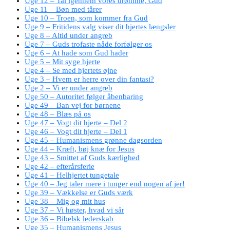
Uge 12 – Tal igennem vores drømme, Gud
Uge 11 – Bøn med tårer
Uge 10 – Troen, som kommer fra Gud
Uge 9 – Fritidens valg viser dit hjertes længsler
Uge 8 – Altid under angreb
Uge 7 – Guds trofaste nåde forfølger os
Uge 6 – At hade som Gud hader
Uge 5 – Mit syge hjerte
Uge 4 – Se med hjertets øjne
Uge 3 – Hvem er herre over din fantasi?
Uge 2 – Vi er under angreb
Uge 50 – Autoritet følger åbenbaring
Uge 49 – Ban vej for børnene
Uge 48 – Blæs på os
Uge 47 – Vogt dit hjerte – Del 2
Uge 46 – Vogt dit hjerte – Del 1
Uge 45 – Humanismens grønne dagsorden
Uge 44 – Kræft, bøj knæ for Jesus
Uge 43 – Smittet af Guds kærlighed
Uge 42 – efterårsferie
Uge 41 – Helhjertet tungetale
Uge 40 – Jeg taler mere i tunger end nogen af jer!
Uge 39 – Vækkelse er Guds værk
Uge 38 – Mig og mit hus
Uge 37 – Vi høster, hvad vi sår
Uge 36 – Bibelsk lederskab
Uge 35 – Humanismens Jesus