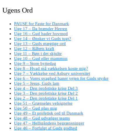
Ugens Ord
PAUSE for Faste for Danmark
Uge 17 – Da brænder Herren
Uge 16 – Gud hader hovmod
Uge 14 – Ønsker vi Guds tugt?
Uge 13 – Guds mægtige ord
Uge 12 – Råbets kraft
Uge 11 – Bøn i det skjulte
Uge 10 – Gud eller mammon
Uge 9 – Store byttedag
Uge 8 – Hvad må vækkelsen koste mig?
Uge 7 – Vækkelse ved Asbury universitet
Uge 6 – Vores svaghed baner vejen for Guds styrke
Uge 5 – Jesus, Guds lam
Uge 4 – Den profetiske krise Del 3
Uge 3 – Den profetiske krise Del 2
Uge 2 – Den profetiske krise Del 1
Uge 51 – Grænseløs velsignelse
Uge 50 – Gud plus mig
Uge 49 – Et profetisk ord til Danmark
Uge 48 – Gud udvælger teams
Uge 47 – Helligåndens begrænsninger
Uge 46 – Forfulgt af Guds godhed