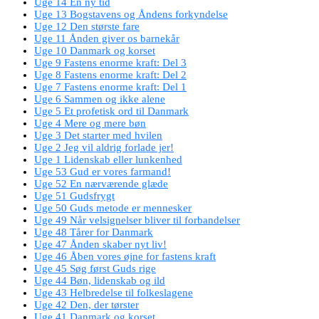
Uge 14 En ny tid
Uge 13 Bogstavens og Åndens forkyndelse
Uge 12 Den største fare
Uge 11 Ånden giver os barnekår
Uge 10 Danmark og korset
Uge 9 Fastens enorme kraft: Del 3
Uge 8 Fastens enorme kraft: Del 2
Uge 7 Fastens enorme kraft: Del 1
Uge 6 Sammen og ikke alene
Uge 5 Et profetisk ord til Danmark
Uge 4 Mere og mere bøn
Uge 3 Det starter med hvilen
Uge 2 Jeg vil aldrig forlade jer!
Uge 1 Lidenskab eller lunkenhed
Uge 53 Gud er vores farmand!
Uge 52 En nærværende glæde
Uge 51 Gudsfrygt
Uge 50 Guds metode er mennesker
Uge 49 Når velsignelser bliver til forbandelser
Uge 48 Tårer for Danmark
Uge 47 Ånden skaber nyt liv!
Uge 46 Åben vores øjne for fastens kraft
Uge 45 Søg først Guds rige
Uge 44 Bøn, lidenskab og ild
Uge 43 Helbredelse til folkeslagene
Uge 42 Den, der tørster
Uge 41 Danmark og korset