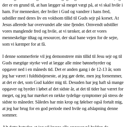
der er en grund til, at han lægger så meget vægt på, at vi skal hvile i
ham. For mennesker, der hviler i Gud og vandrer i hans fred,
udstiller med deres liv en voldsom tillid til Guds sejr på korset. At
Jesus allerede har overvundet alle sine fjender. Omvendt udstiller
vores manglende fred og hvile, at vi tænker, at det er vores
menneskelige tiltag og resourcer, der skal bane vejen for de sejre,
som vi kæmper for at få.
I denne sommerferie vil jeg demonstrere min tillid til Jesu sejr og til
Guds mægtige styrke ved at lægge alle mine bønnebyrder og
opgaver ned i en måneds tid. Det er anden gang i de 12-13 år, som
jeg har været i fuldtidstjeneste, at jeg gør dette, men jeg fornemmer,
at det er det, som Gud kalder mig til. Desuden har jeg haft så mange
opgaver og byrder i løbet af det sidste år, at det til tider har været for
meget, og jeg har mærket en række tydelige symptomer på stress de
sidste to måneder. Således har min krop og følelser også fortalt mig,
at jeg har brug for en god periode med hvile og afslapning denne
sommer.