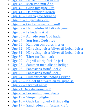
Uge 43 – Men ved min Ånd
Uge 42 – Guds mægtige Ord
Uge 41 – Da brænder Herren
Uge 40 – Ban vej for børnene
Uge 39 – Et profetisk ord
Uge 38 – Gud er vores farmand!
Uge 37 – Helbredelse til folkeslagene
Uge 36 – Frihedens Ånd
Uge 35 – At hade som Gud hader
Uge 34 – Søg først Guds rige
Uge 33 – Kampen om vores hjerter
Uge 32 – Når velsignelser bliver til forbandelser
Uge 31 – Når velsignelser bliver til forbandelser
Uge 30 – Tårer for Danmark
Uge 29 – Jeg vil aldrig forlade jer!
Uge 28 – Sammen med alle de hellige
Uge 26 – Fantasiens formål del 2
Uge 25 – Fantasiens formål del 1
Uge 24 – Humanismens indtog i kirken
Uge 23 – Kaldet til at være en velsignelse
Uge 22 – Uventet nåde!
Uge 21 Driv dæmoner ud!
Uge 20 – Forventningens glæde
Uge 19 – Simpel lydighed
Uge 18 – Guds kærlighed vil finde dig
Uge 17 – Sandheden om fastens kraft