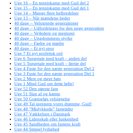
Uge 16 – En tenniskamp med Gud del 2
Uge 15 – En tenniskamp med Gud del 1
Uge 14 – Mange flere helbredelser
Uge 13 – Når mændene beder
40 dage – Velsignede generationer
40 dage – Udfordringer for den unge generation
40 dage – Vejledere og mentorer
40 dage – Ungdommens styrke
40 dage – Fædre og mødre
40 dage – Et nyt spor
Uge 7 Et nyt profetisk ord
Uge 6 Tungetale med kraft – anden del
Uge 5 Tungetale med kraft – første del
Uge 4 Faste for den næste generation Del 2
Uge 3 Faste for den næste generation Del 1
Uge 2 Mere og mere bøn
Uge 1 Mind Gud om dette løfte!
Uge 52 Den største fare
Uge 51 Slap af og kæmp
Uge 50 Grænseløs velsignelse
Uge 49 Tal igennem vores drømme, Gud!
Uge 48 “Mislykkede” fastetider
Uge 47 Vækkelsen i Danmark
Uge 46 Lidenskab eller lunkenhed
Uge 45 Sandheden om fastens kraft
Uge 44 Simpel lydighed