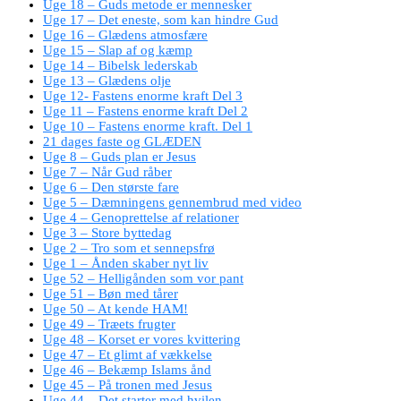
Uge 18 – Guds metode er mennesker
Uge 17 – Det eneste, som kan hindre Gud
Uge 16 – Glædens atmosfære
Uge 15 – Slap af og kæmp
Uge 14 – Bibelsk lederskab
Uge 13 – Glædens olje
Uge 12- Fastens enorme kraft Del 3
Uge 11 – Fastens enorme kraft Del 2
Uge 10 – Fastens enorme kraft. Del 1
21 dages faste og GLÆDEN
Uge 8 – Guds plan er Jesus
Uge 7 – Når Gud råber
Uge 6 – Den største fare
Uge 5 – Dæmningens gennembrud med video
Uge 4 – Genoprettelse af relationer
Uge 3 – Store byttedag
Uge 2 – Tro som et sennepsfrø
Uge 1 – Ånden skaber nyt liv
Uge 52 – Helligånden som vor pant
Uge 51 – Bøn med tårer
Uge 50 – At kende HAM!
Uge 49 – Træets frugter
Uge 48 – Korset er vores kvittering
Uge 47 – Et glimt af vækkelse
Uge 46 – Bekæmp Islams ånd
Uge 45 – På tronen med Jesus
Uge 44 – Det starter med hvilen