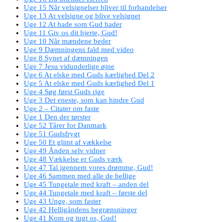
Uge 15 Når velsignelser bliver til forbandelser
Uge 13 At velsigne og blive velsignet
Uge 12 At hade som Gud hader
Uge 11 Giv os dit hjerte, Gud!
Uge 10 Når mændene beder
Uge 9 Dæmningens fald med video
Uge 8 Synet af dæmningen
Uge 7 Jesu vidunderlige øjne
Uge 6 At elske med Guds kærlighed Del 2
Uge 5 At elske med Guds kærlighed Del 1
Uge 4 Søg først Guds rige
Uge 3 Det eneste, som kan hindre Gud
Uge 2 – Citater om faste
Uge 1 Den der tørster
Uge 52 Tårer for Danmark
Uge 51 Gudsfrygt
Uge 50 Et glimt af vækkelse
Uge 49 Ånden selv vidner
Uge 48 Vækkelse er Guds værk
Uge 47 Tal igennem vores drømme, Gud!
Uge 46 Sammen med alle de hellige
Uge 45 Tungetale med kraft – anden del
Uge 44 Tungetale med kraft – første del
Uge 43 Unge, som faster
Uge 42 Helligåndens begrænsninger
Uge 41 Kom og tugt os, Gud!