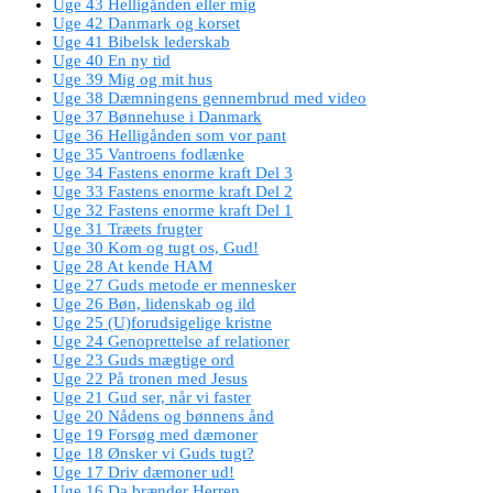
Uge 43 Helligånden eller mig
Uge 42 Danmark og korset
Uge 41 Bibelsk lederskab
Uge 40 En ny tid
Uge 39 Mig og mit hus
Uge 38 Dæmningens gennembrud med video
Uge 37 Bønnehuse i Danmark
Uge 36 Helligånden som vor pant
Uge 35 Vantroens fodlænke
Uge 34 Fastens enorme kraft Del 3
Uge 33 Fastens enorme kraft Del 2
Uge 32 Fastens enorme kraft Del 1
Uge 31 Træets frugter
Uge 30 Kom og tugt os, Gud!
Uge 28 At kende HAM
Uge 27 Guds metode er mennesker
Uge 26 Bøn, lidenskab og ild
Uge 25 (U)forudsigelige kristne
Uge 24 Genoprettelse af relationer
Uge 23 Guds mægtige ord
Uge 22 På tronen med Jesus
Uge 21 Gud ser, når vi faster
Uge 20 Nådens og bønnens ånd
Uge 19 Forsøg med dæmoner
Uge 18 Ønsker vi Guds tugt?
Uge 17 Driv dæmoner ud!
Uge 16 Da brænder Herren