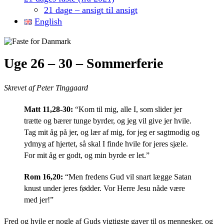
21 dage – ansigt til ansigt
English
Uge 26 – 30 – Sommerferie
Skrevet af Peter Tinggaard
Matt 11,28-30:
“Kom til mig, alle I, som slider jer
trætte og bærer tunge byrder, og jeg vil give jer hvile.
Tag mit åg på jer, og lær af mig, for jeg er sagtmodig og
ydmyg af hjertet, så skal I finde hvile for jeres sjæle.
For mit åg er godt, og min byrde er let.”
Rom 16,20:
“Men fredens Gud vil snart lægge Satan
knust under jeres fødder. Vor Herre Jesu nåde være
med jer!”
Fred og hvile er nogle af Guds vigtigste gaver til os mennesker, og