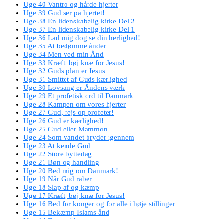
Uge 40 Vantro og hårde hjerter
Uge 39 Gud ser på hjertet!
Uge 38 En lidenskabelig kirke Del 2
Uge 37 En lidenskabelig kirke Del 1
Uge 36 Lad mig dog se din herlighed!
Uge 35 At bedømme ånder
Uge 34 Men ved min Ånd
Uge 33 Kræft, bøj knæ for Jesus!
Uge 32 Guds plan er Jesus
Uge 31 Smittet af Guds kærlighed
Uge 30 Lovsang er Åndens værk
Uge 29 Et profetisk ord til Danmark
Uge 28 Kampen om vores hjerter
Uge 27 Gud, rejs op profeter!
Uge 26 Gud er kærlighed!
Uge 25 Gud eller Mammon
Uge 24 Som vandet bryder igennem
Uge 23 At kende Gud
Uge 22 Store byttedag
Uge 21 Bøn og handling
Uge 20 Bed mig om Danmark!
Uge 19 Når Gud råber
Uge 18 Slap af og kæmp
Uge 17 Kræft, bøj knæ for Jesus!
Uge 16 Bed for konger og for alle i høje stillinger
Uge 15 Bekæmp Islams ånd