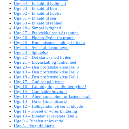
Uge 34 – Et kald til lydighed
Uge 33 – Et kald til bøn
Uge 32 – Et kald til lidelse
Uge 31 – Et kald til sejr
Uge 30 – Et kald til renhed
Uge 28 – Simpel lydighed
Uge 27 – Fra vækkelsen i Argentina
Uge 26 – Floden flyder fra tronen
Uge 25 – Humanismens indtog i kirken
Uge 24 – Synet af dæmningen
Uge 23 – Splittelse
Uge 22 – Det starter med hvilen
Uge 21 – Lidenskab og lunkenhed
Uge 20 – Den profetiske krise Del 3
Uge 19 – Den profetiske krise Del 2
Uge 18 – Den profetiske krise Del 1
Uge 17 – Gud ser på hjertet
Uge 16 – Lad mig dog se din herlighed!
Uge 15 – Gud hader hovmod
Uge 14 – Åben vores øjne for fastens kraft
Uge 13 – Du er Guds historie
Uge 12 – Helligånden elsker at tilbede
Uge 11 – Korset er vores kvittering
Uge 10 – Bibelen er levende! Del 2
Uge 9 – Bibelen er levende!
Uge 8 – Vogt dit hjerte