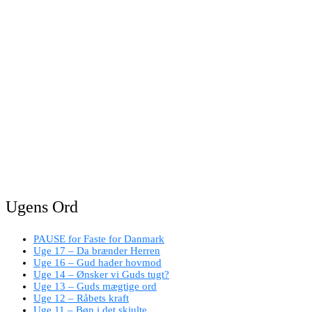
Ugens Ord
PAUSE for Faste for Danmark
Uge 17 – Da brænder Herren
Uge 16 – Gud hader hovmod
Uge 14 – Ønsker vi Guds tugt?
Uge 13 – Guds mægtige ord
Uge 12 – Råbets kraft
Uge 11 – Bøn i det skjulte