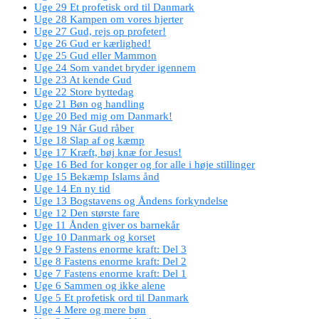
Uge 29 Et profetisk ord til Danmark
Uge 28 Kampen om vores hjerter
Uge 27 Gud, rejs op profeter!
Uge 26 Gud er kærlighed!
Uge 25 Gud eller Mammon
Uge 24 Som vandet bryder igennem
Uge 23 At kende Gud
Uge 22 Store byttedag
Uge 21 Bøn og handling
Uge 20 Bed mig om Danmark!
Uge 19 Når Gud råber
Uge 18 Slap af og kæmp
Uge 17 Kræft, bøj knæ for Jesus!
Uge 16 Bed for konger og for alle i høje stillinger
Uge 15 Bekæmp Islams ånd
Uge 14 En ny tid
Uge 13 Bogstavens og Åndens forkyndelse
Uge 12 Den største fare
Uge 11 Ånden giver os barnekår
Uge 10 Danmark og korset
Uge 9 Fastens enorme kraft: Del 3
Uge 8 Fastens enorme kraft: Del 2
Uge 7 Fastens enorme kraft: Del 1
Uge 6 Sammen og ikke alene
Uge 5 Et profetisk ord til Danmark
Uge 4 Mere og mere bøn