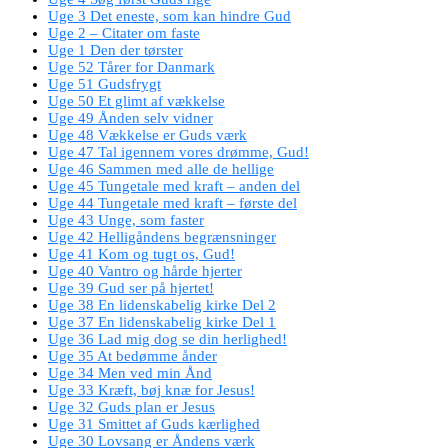
Uge 3 Det eneste, som kan hindre Gud
Uge 2 – Citater om faste
Uge 1 Den der tørster
Uge 52 Tårer for Danmark
Uge 51 Gudsfrygt
Uge 50 Et glimt af vækkelse
Uge 49 Ånden selv vidner
Uge 48 Vækkelse er Guds værk
Uge 47 Tal igennem vores drømme, Gud!
Uge 46 Sammen med alle de hellige
Uge 45 Tungetale med kraft – anden del
Uge 44 Tungetale med kraft – første del
Uge 43 Unge, som faster
Uge 42 Helligåndens begrænsninger
Uge 41 Kom og tugt os, Gud!
Uge 40 Vantro og hårde hjerter
Uge 39 Gud ser på hjertet!
Uge 38 En lidenskabelig kirke Del 2
Uge 37 En lidenskabelig kirke Del 1
Uge 36 Lad mig dog se din herlighed!
Uge 35 At bedømme ånder
Uge 34 Men ved min Ånd
Uge 33 Kræft, bøj knæ for Jesus!
Uge 32 Guds plan er Jesus
Uge 31 Smittet af Guds kærlighed
Uge 30 Lovsang er Åndens værk