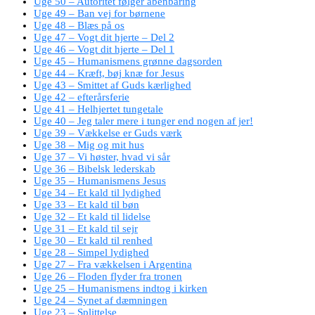
Uge 50 – Autoritet følger åbenbaring
Uge 49 – Ban vej for børnene
Uge 48 – Blæs på os
Uge 47 – Vogt dit hjerte – Del 2
Uge 46 – Vogt dit hjerte – Del 1
Uge 45 – Humanismens grønne dagsorden
Uge 44 – Kræft, bøj knæ for Jesus
Uge 43 – Smittet af Guds kærlighed
Uge 42 – efterårsferie
Uge 41 – Helhjertet tungetale
Uge 40 – Jeg taler mere i tunger end nogen af jer!
Uge 39 – Vækkelse er Guds værk
Uge 38 – Mig og mit hus
Uge 37 – Vi høster, hvad vi sår
Uge 36 – Bibelsk lederskab
Uge 35 – Humanismens Jesus
Uge 34 – Et kald til lydighed
Uge 33 – Et kald til bøn
Uge 32 – Et kald til lidelse
Uge 31 – Et kald til sejr
Uge 30 – Et kald til renhed
Uge 28 – Simpel lydighed
Uge 27 – Fra vækkelsen i Argentina
Uge 26 – Floden flyder fra tronen
Uge 25 – Humanismens indtog i kirken
Uge 24 – Synet af dæmningen
Uge 23 – Splittelse