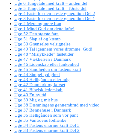
Uge 6 Tungetale med kraft – anden del
Uge 5 Tungetale med kraft – første del
Uge 4 Faste for den næste generation Del 2
Uge 3 Faste for den næste generation Del 1
Uge 2 Mere og mere bøn
Uge 1 Mind Gud om dette løfte!
Uge 52 Den største fare
Uge 51 Slap af og kæmp
Uge 50 Grænseløs velsignelse
Uge 49 Tal igennem vores drømme, Gud!
Uge 48 “Mislykkede” fastetider
Uge 47 Vækkelsen i Danmark
Uge 46 Lidenskab eller lunkenhed
Uge 45 Sandheden om fastens kraft
Uge 44 Simpel lydighed
Uge 43 Helligånden eller mig
Uge 42 Danmark og korset
Uge 41 Bibelsk lederskab
Uge 40 En ny tid
Uge 39 Mig og mit hus
Uge 38 Dæmningens gennembrud med video
Uge 37 Bønnehuse i Danmark
Uge 36 Helligånden som vor pant
Uge 35 Vantroens fodlænke
Uge 34 Fastens enorme kraft Del 3
Uge 33 Fastens enorme kraft Del 2