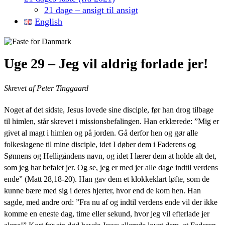
21 dage – ansigt til ansigt
English
Uge 29 – Jeg vil aldrig forlade jer!
Skrevet af Peter Tinggaard
Noget af det sidste, Jesus lovede sine disciple, før han drog tilbage
til himlen, står skrevet i missionsbefalingen. Han erklærede: ”Mig er
givet al magt i himlen og på jorden. Gå derfor hen og gør alle
folkeslagene til mine disciple, idet I døber dem i Faderens og
Sønnens og Helligåndens navn, og idet I lærer dem at holde alt det,
som jeg har befalet jer. Og se, jeg er med jer alle dage indtil verdens
ende” (Matt 28,18-20). Han gav dem et klokkeklart løfte, som de
kunne bære med sig i deres hjerter, hvor end de kom hen. Han
sagde, med andre ord: ”Fra nu af og indtil verdens ende vil der ikke
komme en eneste dag, time eller sekund, hvor jeg vil efterlade jer