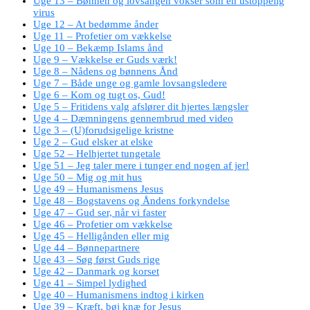
Uge 13 – Bønnen og lovsangen vokser som en ustoppelig
virus
Uge 12 – At bedømme ånder
Uge 11 – Profetier om vækkelse
Uge 10 – Bekæmp Islams ånd
Uge 9 – Vækkelse er Guds værk!
Uge 8 – Nådens og bønnens Ånd
Uge 7 – Både unge og gamle lovsangsledere
Uge 6 – Kom og tugt os, Gud!
Uge 5 – Fritidens valg afslører dit hjertes længsler
Uge 4 – Dæmningens gennembrud med video
Uge 3 – (U)forudsigelige kristne
Uge 2 – Gud elsker at elske
Uge 52 – Helhjertet tungetale
Uge 51 – Jeg taler mere i tunger end nogen af jer!
Uge 50 – Mig og mit hus
Uge 49 – Humanismens Jesus
Uge 48 – Bogstavens og Åndens forkyndelse
Uge 47 – Gud ser, når vi faster
Uge 46 – Profetier om vækkelse
Uge 45 – Helligånden eller mig
Uge 44 – Bønnepartnere
Uge 43 – Søg først Guds rige
Uge 42 – Danmark og korset
Uge 41 – Simpel lydighed
Uge 40 – Humanismens indtog i kirken
Uge 39 – Kræft, bøj knæ for Jesus