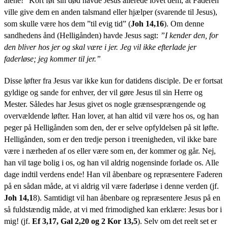
alene!” Kort før sin død havde Jesus allerede lovet dem, at Faderen
ville give dem en anden talsmand eller hjælper (svarende til Jesus),
som skulle være hos dem ”til evig tid” (
Joh 14,16
). Om denne
sandhedens ånd (Helligånden) havde Jesus sagt:
”I kender den, for
den bliver hos jer og skal være i jer. Jeg vil ikke efterlade jer
faderløse; jeg kommer til jer.”
Disse løfter fra Jesus var ikke kun for datidens disciple. De er fortsat
gyldige og sande for enhver, der vil gøre Jesus til sin Herre og
Mester. Således har Jesus givet os nogle grænsesprængende og
overvældende løfter. Han lover, at han altid vil være hos os, og han
peger på Helligånden som den, der er selve opfyldelsen på sit løfte.
Helligånden, som er den tredje person i treenigheden, vil ikke bare
være i nærheden af os eller være som en, der kommer og går. Nej,
han vil tage bolig i os, og han vil aldrig nogensinde forlade os. Alle
dage indtil verdens ende! Han vil åbenbare og repræsentere Faderen
på en sådan måde, at vi aldrig vil være faderløse i denne verden (jf.
Joh 14,1
8). Samtidigt vil han åbenbare og repræsentere Jesus på en
så fuldstændig måde, at vi med frimodighed kan erklære: Jesus bor i
mig! (jf.
Ef 3,17, Gal 2,20 og 2 Kor 13,5
). Selv om det reelt set er