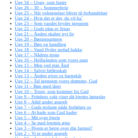
Uge 34 – Unge, som faster
Uge 26 – 30 – Sommerferie
Uge 25 – Når velsignelser bliver til forbandelser
Uge 24 – Hvis det er det, du vil ha´
Uge 23 – Som vandet bryder igennem
Uge 22 – Guds plan er Jesus
Uge 21 – Ånden skaber nyt liv
Uge 20 – Bønnepartnere
Uge 19 – Bøn og handling
Uge 18 – Vand flyder nedad bakke
Uge 17 – Nådens trone
Uge 16 – Helligånden som vores pant
Uge 15 – Men ved min Ånd
Uge 14 – Salvet fællesskab
Uge 13 – Ånden giver os barnekår
Uge 12 – Tal igennem vores drømme, Gud
Uge 11 – Bøn med tårer
Uge 10 – Troen, som kommer fra Gud
Uge 9 – Fritidens valg viser dit hjertes længsler
Uge 8 – Altid under angreb
Uge 7 – Guds trofaste nåde forfølger os
Uge 6 – At hade som Gud hader
Uge 5 – Mit syge hjerte
Uge 4 – Se med hjertets øjne
Uge 3 – Hvem er herre over din fantasi?
Uge 2 – Vi er under angreb