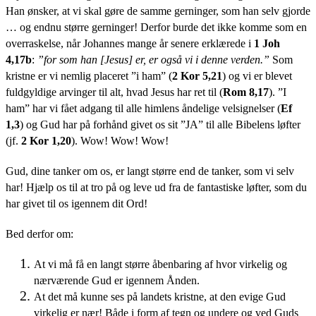
Han ønsker, at vi skal gøre de samme gerninger, som han selv gjorde
… og endnu større gerninger! Derfor burde det ikke komme som en
overraskelse, når Johannes mange år senere erklærede i
1 Joh
4,17b
:
”for som han [Jesus] er, er også vi i denne verden.”
Som
kristne er vi nemlig placeret ”i ham” (
2 Kor 5,21
) og vi er blevet
fuldgyldige arvinger til alt, hvad Jesus har ret til (
Rom 8,17
). ”I
ham” har vi fået adgang til alle himlens åndelige velsignelser (
Ef
1,3
) og Gud har på forhånd givet os sit ”JA” til alle Bibelens løfter
(jf.
2 Kor 1,20
). Wow! Wow! Wow!
Gud, dine tanker om os, er langt større end de tanker, som vi selv
har! Hjælp os til at tro på og leve ud fra de fantastiske løfter, som du
har givet til os igennem dit Ord!
Bed derfor om:
At vi må få en langt større åbenbaring af hvor virkelig og
nærværende Gud er igennem Ånden.
At det må kunne ses på landets kristne, at den evige Gud
virkelig er nær! Både i form af tegn og undere og ved Guds