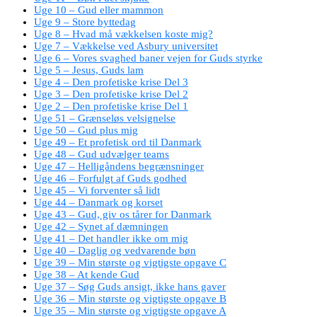
Uge 10 – Gud eller mammon
Uge 9 – Store byttedag
Uge 8 – Hvad må vækkelsen koste mig?
Uge 7 – Vækkelse ved Asbury universitet
Uge 6 – Vores svaghed baner vejen for Guds styrke
Uge 5 – Jesus, Guds lam
Uge 4 – Den profetiske krise Del 3
Uge 3 – Den profetiske krise Del 2
Uge 2 – Den profetiske krise Del 1
Uge 51 – Grænseløs velsignelse
Uge 50 – Gud plus mig
Uge 49 – Et profetisk ord til Danmark
Uge 48 – Gud udvælger teams
Uge 47 – Helligåndens begrænsninger
Uge 46 – Forfulgt af Guds godhed
Uge 45 – Vi forventer så lidt
Uge 44 – Danmark og korset
Uge 43 – Gud, giv os tårer for Danmark
Uge 42 – Synet af dæmningen
Uge 41 – Det handler ikke om mig
Uge 40 – Daglig og vedvarende bøn
Uge 39 – Min største og vigtigste opgave C
Uge 38 – At kende Gud
Uge 37 – Søg Guds ansigt, ikke hans gaver
Uge 36 – Min største og vigtigste opgave B
Uge 35 – Min største og vigtigste opgave A