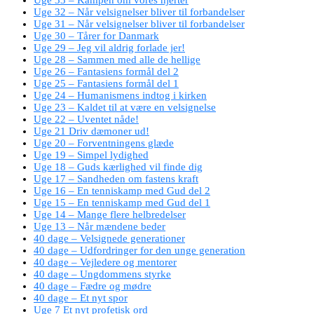
Uge 32 – Når velsignelser bliver til forbandelser
Uge 31 – Når velsignelser bliver til forbandelser
Uge 30 – Tårer for Danmark
Uge 29 – Jeg vil aldrig forlade jer!
Uge 28 – Sammen med alle de hellige
Uge 26 – Fantasiens formål del 2
Uge 25 – Fantasiens formål del 1
Uge 24 – Humanismens indtog i kirken
Uge 23 – Kaldet til at være en velsignelse
Uge 22 – Uventet nåde!
Uge 21 Driv dæmoner ud!
Uge 20 – Forventningens glæde
Uge 19 – Simpel lydighed
Uge 18 – Guds kærlighed vil finde dig
Uge 17 – Sandheden om fastens kraft
Uge 16 – En tenniskamp med Gud del 2
Uge 15 – En tenniskamp med Gud del 1
Uge 14 – Mange flere helbredelser
Uge 13 – Når mændene beder
40 dage – Velsignede generationer
40 dage – Udfordringer for den unge generation
40 dage – Vejledere og mentorer
40 dage – Ungdommens styrke
40 dage – Fædre og mødre
40 dage – Et nyt spor
Uge 7 Et nyt profetisk ord