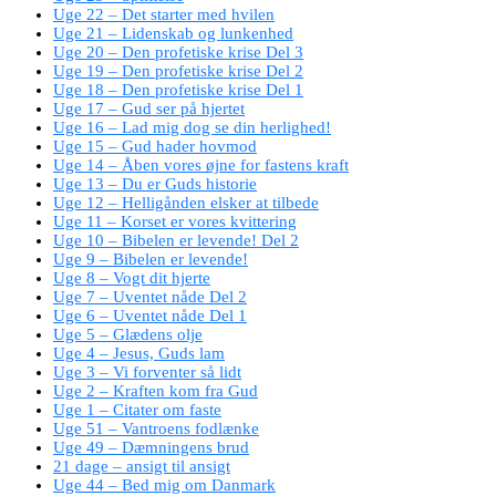
Uge 22 – Det starter med hvilen
Uge 21 – Lidenskab og lunkenhed
Uge 20 – Den profetiske krise Del 3
Uge 19 – Den profetiske krise Del 2
Uge 18 – Den profetiske krise Del 1
Uge 17 – Gud ser på hjertet
Uge 16 – Lad mig dog se din herlighed!
Uge 15 – Gud hader hovmod
Uge 14 – Åben vores øjne for fastens kraft
Uge 13 – Du er Guds historie
Uge 12 – Helligånden elsker at tilbede
Uge 11 – Korset er vores kvittering
Uge 10 – Bibelen er levende! Del 2
Uge 9 – Bibelen er levende!
Uge 8 – Vogt dit hjerte
Uge 7 – Uventet nåde Del 2
Uge 6 – Uventet nåde Del 1
Uge 5 – Glædens olje
Uge 4 – Jesus, Guds lam
Uge 3 – Vi forventer så lidt
Uge 2 – Kraften kom fra Gud
Uge 1 – Citater om faste
Uge 51 – Vantroens fodlænke
Uge 49 – Dæmningens brud
21 dage – ansigt til ansigt
Uge 44 – Bed mig om Danmark