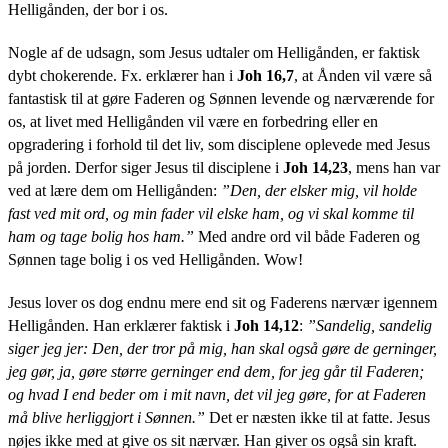
Helligånden, der bor i os.
Nogle af de udsagn, som Jesus udtaler om Helligånden, er faktisk
dybt chokerende. Fx. erklærer han i
Joh 16,7
, at Ånden vil være så
fantastisk til at gøre Faderen og Sønnen levende og nærværende for
os, at livet med Helligånden vil være en forbedring eller en
opgradering i forhold til det liv, som disciplene oplevede med Jesus
på jorden. Derfor siger Jesus til disciplene i
Joh 14,23
, mens han var
ved at lære dem om Helligånden:
”Den, der elsker mig, vil holde
fast ved mit ord, og min fader vil elske ham, og vi skal komme til
ham og tage bolig hos ham.”
Med andre ord vil både Faderen og
Sønnen tage bolig i os ved Helligånden. Wow!
Jesus lover os dog endnu mere end sit og Faderens nærvær igennem
Helligånden. Han erklærer faktisk i
Joh 14,12
:
”Sandelig, sandelig
siger jeg jer: Den, der tror på mig, han skal også gøre de gerninger,
jeg gør, ja, gøre større gerninger end dem, for jeg går til Faderen;
og hvad I end beder om i mit navn, det vil jeg gøre, for at Faderen
må blive herliggjort i Sønnen.”
Det er næsten ikke til at fatte. Jesus
nøjes ikke med at give os sit nærvær. Han giver os også sin kraft.