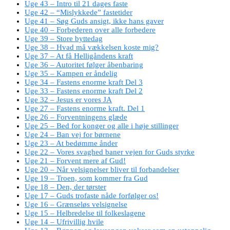
Uge 43 – Intro til 21 dages faste
Uge 42 – “Mislykkede” fastetider
Uge 41 – Søg Guds ansigt, ikke hans gaver
Uge 40 – Forbederen over alle forbedere
Uge 39 – Store byttedag
Uge 38 – Hvad må vækkelsen koste mig?
Uge 37 – At få Helligåndens kraft
Uge 36 – Autoritet følger åbenbaring
Uge 35 – Kampen er åndelig
Uge 34 – Fastens enorme kraft Del 3
Uge 33 – Fastens enorme kraft Del 2
Uge 32 – Jesus er vores JA
Uge 27 – Fastens enorme kraft. Del 1
Uge 26 – Forventningens glæde
Uge 25 – Bed for konger og alle i høje stillinger
Uge 24 – Ban vej for børnene
Uge 23 – At bedømme ånder
Uge 22 – Vores svaghed baner vejen for Guds styrke
Uge 21 – Forvent mere af Gud!
Uge 20 – Når velsignelser bliver til forbandelser
Uge 19 – Troen, som kommer fra Gud
Uge 18 – Den, der tørster
Uge 17 – Guds trofaste nåde forfølger os!
Uge 16 – Grænseløs velsignelse
Uge 15 – Helbredelse til folkeslagene
Uge 14 – Ufrivillig hvile