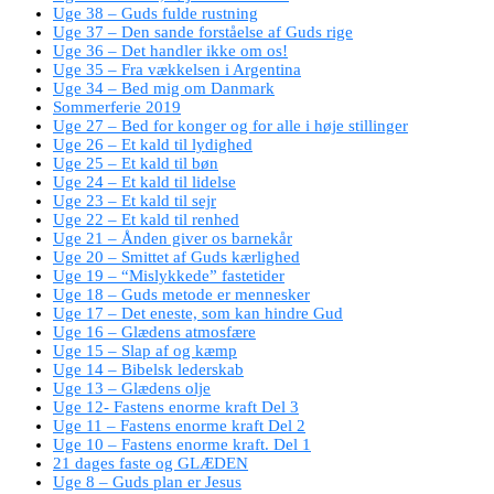
Uge 38 – Guds fulde rustning
Uge 37 – Den sande forståelse af Guds rige
Uge 36 – Det handler ikke om os!
Uge 35 – Fra vækkelsen i Argentina
Uge 34 – Bed mig om Danmark
Sommerferie 2019
Uge 27 – Bed for konger og for alle i høje stillinger
Uge 26 – Et kald til lydighed
Uge 25 – Et kald til bøn
Uge 24 – Et kald til lidelse
Uge 23 – Et kald til sejr
Uge 22 – Et kald til renhed
Uge 21 – Ånden giver os barnekår
Uge 20 – Smittet af Guds kærlighed
Uge 19 – “Mislykkede” fastetider
Uge 18 – Guds metode er mennesker
Uge 17 – Det eneste, som kan hindre Gud
Uge 16 – Glædens atmosfære
Uge 15 – Slap af og kæmp
Uge 14 – Bibelsk lederskab
Uge 13 – Glædens olje
Uge 12- Fastens enorme kraft Del 3
Uge 11 – Fastens enorme kraft Del 2
Uge 10 – Fastens enorme kraft. Del 1
21 dages faste og GLÆDEN
Uge 8 – Guds plan er Jesus