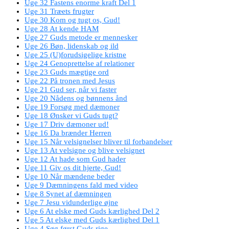
Uge 32 Fastens enorme kraft Del 1
Uge 31 Træets frugter
Uge 30 Kom og tugt os, Gud!
Uge 28 At kende HAM
Uge 27 Guds metode er mennesker
Uge 26 Bøn, lidenskab og ild
Uge 25 (U)forudsigelige kristne
Uge 24 Genoprettelse af relationer
Uge 23 Guds mægtige ord
Uge 22 På tronen med Jesus
Uge 21 Gud ser, når vi faster
Uge 20 Nådens og bønnens ånd
Uge 19 Forsøg med dæmoner
Uge 18 Ønsker vi Guds tugt?
Uge 17 Driv dæmoner ud!
Uge 16 Da brænder Herren
Uge 15 Når velsignelser bliver til forbandelser
Uge 13 At velsigne og blive velsignet
Uge 12 At hade som Gud hader
Uge 11 Giv os dit hjerte, Gud!
Uge 10 Når mændene beder
Uge 9 Dæmningens fald med video
Uge 8 Synet af dæmningen
Uge 7 Jesu vidunderlige øjne
Uge 6 At elske med Guds kærlighed Del 2
Uge 5 At elske med Guds kærlighed Del 1
Uge 4 Søg først Guds rige