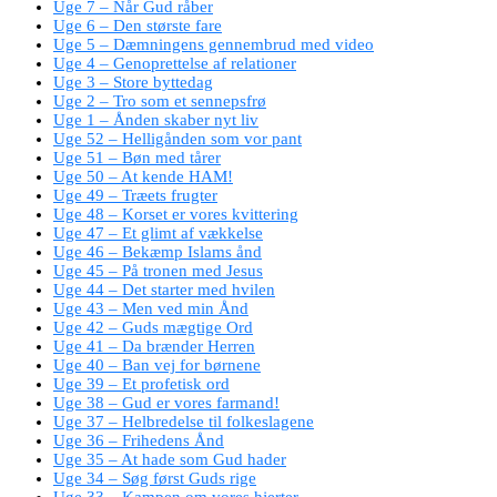
Uge 7 – Når Gud råber
Uge 6 – Den største fare
Uge 5 – Dæmningens gennembrud med video
Uge 4 – Genoprettelse af relationer
Uge 3 – Store byttedag
Uge 2 – Tro som et sennepsfrø
Uge 1 – Ånden skaber nyt liv
Uge 52 – Helligånden som vor pant
Uge 51 – Bøn med tårer
Uge 50 – At kende HAM!
Uge 49 – Træets frugter
Uge 48 – Korset er vores kvittering
Uge 47 – Et glimt af vækkelse
Uge 46 – Bekæmp Islams ånd
Uge 45 – På tronen med Jesus
Uge 44 – Det starter med hvilen
Uge 43 – Men ved min Ånd
Uge 42 – Guds mægtige Ord
Uge 41 – Da brænder Herren
Uge 40 – Ban vej for børnene
Uge 39 – Et profetisk ord
Uge 38 – Gud er vores farmand!
Uge 37 – Helbredelse til folkeslagene
Uge 36 – Frihedens Ånd
Uge 35 – At hade som Gud hader
Uge 34 – Søg først Guds rige
Uge 33 – Kampen om vores hjerter