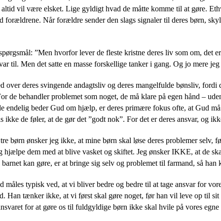
 altid vil være elsket. Lige gyldigt hvad de måtte komme til at gøre. Ethve
 forældrene. Når forældre sender den slags signaler til deres børn, skylde
 spørgsmål: ”Men hvorfor lever de fleste kristne deres liv som om, det 
var til. Men det satte en masse forskellige tanker i gang. Og jo mere j
d over deres svingende andagtsliv og deres mangelfulde bønsliv, fordi de
For de behandler problemet som noget, de må klare på egen hånd – uden 
de endelig beder Gud om hjælp, er deres primære fokus ofte, at Gud må hj
 ikke de føler, at de gør det ”godt nok”. For det er deres ansvar, og ik
tre børn ønsker jeg ikke, at mine børn skal løse deres problemer selv, fø
 jeg hjælpe dem med at blive vasket og skiftet. Jeg ønsker IKKE, at de s
barnet kan gøre, er at bringe sig selv og problemet til farmand, så han k
d måles typisk ved, at vi bliver bedre og bedre til at tage ansvar for vo
. Han tænker ikke, at vi først skal gøre noget, før han vil leve op til 
nsvaret for at gøre os til fuldgyldige børn ikke skal hvile på vores eg