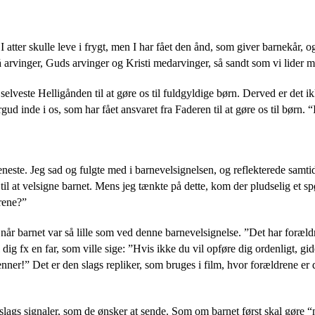
så I atter skulle leve i frygt, men I har fået den ånd, som giver barnekå
å arvinger, Guds arvinger og Kristi medarvinger, så sandt som vi lider
selveste Helligånden til at gøre os til fuldgyldige børn. Derved er det i
ud inde i os, som har fået ansvaret fra Faderen til at gøre os til børn. 
eneste. Jeg sad og fulgte med i barnevelsignelsen, og reflekterede samtid
til at velsigne barnet. Mens jeg tænkte på dette, kom der pludselig et s
drene?”
når barnet var så lille som ved denne barnevelsignelse. ”Det har forældre
 dig fx en far, som ville sige: ”Hvis ikke du vil opføre dig ordenligt, g
nner!” Det er den slags repliker, som bruges i film, hvor forældrene er dr
ags signaler, som de ønsker at sende. Som om barnet først skal gøre “no