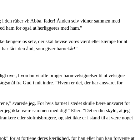
r, og i den råber vi: Abba, fader! Ånden selv vidner sammen med
 med ham for også at herliggøres med ham.”
kke længere os selv, der skal bevise vores værd eller kæmpe for at
“I har fået den ånd, som giver barnekår!”
igt over, hvordan vi ofte bruger barnevelsignelser til at velsigne
pørgsmål fra Gud i mit indre. ”Hvem er det, der har ansvaret for
ne,” svarede jeg. For hvis barnet i stedet skulle bære ansvaret for
ider jeg ikke være sammen med dig!” Eller: ”Det er din skyld, at jeg
ankere eller stofmisbrugere, og slet ikke er i stand til at være noget
k” for at fortjene deres kærlighed, før han eller hun kan forvente at