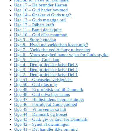
Uge 17 – Da brænder Herren
Uge 16 – Gud hader hovmod
Uge 14 – Ønsker vi Guds tugt?
Uge 13 – Guds mægtige ord
Uge 12 – Råbets kraft
Uge 11 – Bøn i det skjulte
Uge 10 – Gud eller mammon
Uge 9 – Store byttedag
Uge 8 – Hvad må vækkelsen koste mig?
Uge 7 – Vækkelse ved Asbury universitet
Uge 6 – Vores svaghed baner vejen for Guds styrke
Uge 5 – Jesus, Guds lam
Uge 4 – Den profetiske krise Del 3
Uge 3 – Den profetiske krise Del 2
Uge 2 – Den profetiske krise Del 1
Uge 51 – Grænseløs velsignelse
Uge 50 – Gud plus mig
Uge 49 – Et profetisk ord til Danmark
Uge 48 – Gud udvælger teams
Uge 47 – Helligåndens begrænsninger
Uge 46 – Forfulgt af Guds godhed
Uge 45 – Vi forventer så lidt
Uge 44 – Danmark og korset
Uge 43 – Gud, giv os tårer for Danmark
Uge 42 – Synet af dæmningen
Uge 41 – Det handler ikke om mig