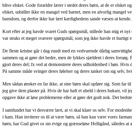
blive elsket. Gode forældre lærer i stedet deres børn, at de er elsket og
elsket, udstiller ikke en mangel ved barnet, men en alvorlig mangel ved
barndom, og derfor ikke har lært kærlighedens sande væsen at kende.
Kort efter at jeg havde svaret Guds spørgsmål, stillede han mig et nyt
var straks et meget sværere spørgsmål, som jeg ikke havde et hurtigt s
De fleste kristne går i dag rundt med en vedvarende dårlig samvittighe
sammen og at gøre det bedre, men de lykkes sjældent i deres forsøg. 
gjort deres del; fx ved at demonstrere deres udholdenhed i bøn. Hvis 
På samme måde svinger deres følelser og deres tanker om sig selv, hvis
Men sådan ønsker en far ikke, at sine børn skal opføre sig. Som far til 
jeg give dem plaster på. Hvis de har haft et uheld i deres bukser, vil
opgave ikke at løse problemerne eller at gøre det godt nok. Det bedste 
I samfundet har vi desværre lært, at vi skal klare os selv. For modenhe
i ham. Han inviterer os til at være børn, så han kan være vores farmand
børn, har Gud givet os sin evige og grænseløse Helligånd, således at a