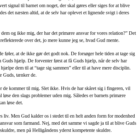
rt signal til barnet om noget, der skal gøres eller siges for at blive
s det næsten altid, at de selv har oplevet et lignende svigt i deres
er dem og ikke mig, der har det primære ansvar for vores relation?” Det
eg reflekterede over det, jo mere kunne jeg se, hvad Gud mente.
 føler, at de ikke gør det godt nok. De forsøger hele tiden at tage sig
Guds hjælp. De forventer først at få Guds hjælp, når de selv har
ælpe dem til at “tage sig sammen” eller til at have mere disciplin.
ke Guds, tænker de.
r de kommer til mig. Slet ikke. Hvis de har skåret sig i fingeren, vil
kal løse den slags problemer uden mig. Således er barnets primære
an løse det.
res liv. Men Gud kalder os i stedet til en helt anden form for modenhed
sit ansvar som farmand. Nej, med det samme vi sagde ja til at blive Guds
ne skuldre, men på Helligåndens yderst kompetente skuldre.