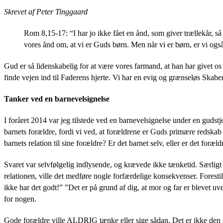
Skrevet af Peter Tinggaard
Rom 8,15-17: “
I har jo ikke fået en ånd, som giver trællekår, 
vores ånd om, at vi er Guds børn. Men når vi er børn, er vi ogs
Gud er så lidenskabelig for at være vores farmand, at han har givet os 
finde vejen ind til Faderens hjerte. Vi har en evig og grænseløs Skaberg
Tanker ved en barnevelsignelse
I foråret 2014 var jeg tilstede ved en barnevelsignelse under en gudstj
barnets forældre, fordi vi ved, at forældrene er Guds primære redskab 
barnets relation til sine forældre? Er det barnet selv, eller er det foræl
Svaret var selvfølgelig indlysende, og krævede ikke tænketid. Særligt 
relationen, ville det medføre nogle forfærdelige konsekvenser. Forestil
ikke har det godt!” ”Det er på grund af dig, at mor og far er blevet uve
for nogen.
Gode forældre ville ALDRIG tænke eller sige sådan. Det er ikke den sl