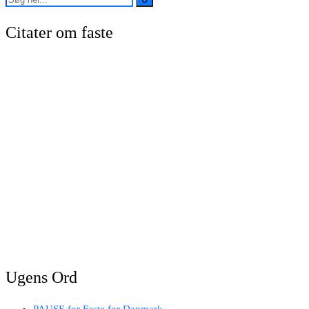
Citater om faste
Ugens Ord
PAUSE for Faste for Danmark