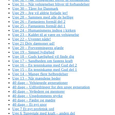
Uge 31 – Når velsignelser bliver til forbandelser
Uge 30 – Tårer for Danmark
Uge 29 – Jeg vil aldrig forlade jer!
Uge 28 – Sammen med alle de hellige
Uge 26 – Fantasiens formål del 2
Uge 25 – Fantasiens formål del 1
Uge 24 – Humanismens indtog i kirken
Uge 23 – Kaldet til at være en velsignelse
Uge 22 – Uventet nåde!
Uge 21 Driv dæmoner ud!
Uge 20 – Forventningens glæde
Uge 19 – Simpel lydighed
Uge 18 – Guds kærlighed vil finde dig
Uge 17 – Sandheden om fastens kraft
Uge 16 – En tenniskamp med Gud del 2
Uge 15 – En tenniskamp med Gud del 1
Uge 14 – Mange flere helbredelser
Uge 13 – Når mændene beder
40 dage – Velsignede generationer
40 dage – Udfordringer for den unge generation
40 dage – Vejledere og mentorer
40 dage – Ungdommens styrke
40 dage – Fædre og mødre
40 dage – Et nyt spor
Uge 7 Et nyt profetisk ord
Uge 6 Tungetale med kraft – anden del