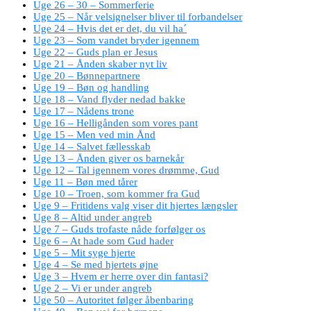
Uge 26 – 30 – Sommerferie
Uge 25 – Når velsignelser bliver til forbandelser
Uge 24 – Hvis det er det, du vil ha´
Uge 23 – Som vandet bryder igennem
Uge 22 – Guds plan er Jesus
Uge 21 – Ånden skaber nyt liv
Uge 20 – Bønnepartnere
Uge 19 – Bøn og handling
Uge 18 – Vand flyder nedad bakke
Uge 17 – Nådens trone
Uge 16 – Helligånden som vores pant
Uge 15 – Men ved min Ånd
Uge 14 – Salvet fællesskab
Uge 13 – Ånden giver os barnekår
Uge 12 – Tal igennem vores drømme, Gud
Uge 11 – Bøn med tårer
Uge 10 – Troen, som kommer fra Gud
Uge 9 – Fritidens valg viser dit hjertes længsler
Uge 8 – Altid under angreb
Uge 7 – Guds trofaste nåde forfølger os
Uge 6 – At hade som Gud hader
Uge 5 – Mit syge hjerte
Uge 4 – Se med hjertets øjne
Uge 3 – Hvem er herre over din fantasi?
Uge 2 – Vi er under angreb
Uge 50 – Autoritet følger åbenbaring