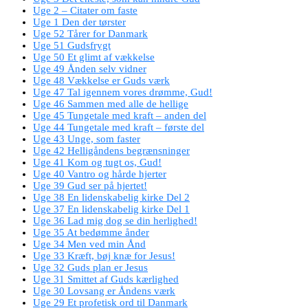
Uge 2 – Citater om faste
Uge 1 Den der tørster
Uge 52 Tårer for Danmark
Uge 51 Gudsfrygt
Uge 50 Et glimt af vækkelse
Uge 49 Ånden selv vidner
Uge 48 Vækkelse er Guds værk
Uge 47 Tal igennem vores drømme, Gud!
Uge 46 Sammen med alle de hellige
Uge 45 Tungetale med kraft – anden del
Uge 44 Tungetale med kraft – første del
Uge 43 Unge, som faster
Uge 42 Helligåndens begrænsninger
Uge 41 Kom og tugt os, Gud!
Uge 40 Vantro og hårde hjerter
Uge 39 Gud ser på hjertet!
Uge 38 En lidenskabelig kirke Del 2
Uge 37 En lidenskabelig kirke Del 1
Uge 36 Lad mig dog se din herlighed!
Uge 35 At bedømme ånder
Uge 34 Men ved min Ånd
Uge 33 Kræft, bøj knæ for Jesus!
Uge 32 Guds plan er Jesus
Uge 31 Smittet af Guds kærlighed
Uge 30 Lovsang er Åndens værk
Uge 29 Et profetisk ord til Danmark