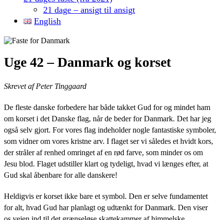
21 dage – ansigt til ansigt
English
Uge 42 – Danmark og korset
Skrevet af Peter Tinggaard
De fleste danske forbedere har både takket Gud for og mindet ham
om korset i det Danske flag, når de beder for Danmark. Det har jeg
også selv gjort. For vores flag indeholder nogle fantastiske symboler,
som vidner om vores kristne arv. I flaget ser vi således et hvidt kors,
der stråler af renhed omringet af en rød farve, som minder os om
Jesu blod. Flaget udstiller klart og tydeligt, hvad vi længes efter, at
Gud skal åbenbare for alle danskere!
Heldigvis er korset ikke bare et symbol. Den er selve fundamentet
for alt, hvad Gud har planlagt og udtænkt for Danmark. Den viser
os vejen ind til det grænseløse skattekammer af himmelske