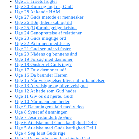
Uge 31 Træets frugter
Uge 30 Kom og tugt os, Gud!
Uge 28 At kende HAM
Uge 27 Guds metode er mennesker
Uge 26 Bøn, lidenskab og ild
Uge 25 (U)forudsigelige kristne
Uge 24 Genoprettelse af relationer
Uge 23 Guds mægtige ord
Uge 22 På tronen med Jesus
Uge 21 Gud ser, når vi faster
Uge 20 Nådens og bønnens ånd
Uge 19 Forsøg med dæmoner
Uge 18 Ønsker vi Guds tugt?
Uge 17 Driv dæmoner ud!
Uge 16 Da brænder Herren
Uge 15 Når velsignelser bliver til forbandelser
Uge 13 At velsigne og blive velsignet
Uge 12 At hade som Gud hader
Uge 11 Giv os dit hjerte, Gud!
Uge 10 Når mændene beder
Uge 9 Dæmningens fald med video
Uge 8 Synet af dæmningen
Uge 7 Jesu vidunderlige øjne
Uge 6 At elske med Guds kærlighed Del 2
Uge 5 At elske med Guds kærlighed Del 1
Uge 4 Søg først Guds rige
Uge 3 Det eneste, som kan hindre Gud