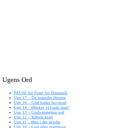
Ugens Ord
PAUSE for Faste for Danmark
Uge 17 – Da brænder Herren
Uge 16 – Gud hader hovmod
Uge 14 – Ønsker vi Guds tugt?
Uge 13 – Guds mægtige ord
Uge 12 – Råbets kraft
Uge 11 – Bøn i det skjulte
Uge 10 – Gud eller mammon