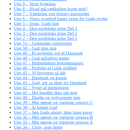
Uge 9 – Store byttedag
Uge 8 – Hvad må vækkelsen koste mig?
Uge 7 – Vækkelse ved Asbury universitet
Uge 6 – Vores svaghed baner vejen for Guds styrke
Uge 5 – Jesus, Guds lam
Uge 4 – Den profetiske krise Del 3
Uge 3 – Den profetiske krise Del 2
Uge 2 – Den profetiske krise Del 1
Uge 51 – Grænseløs velsignelse
Uge 50 – Gud plus mig
Uge 49 – Et profetisk ord til Danmark
Uge 48 – Gud udvælger teams
Uge 47 – Helligåndens begrænsninger
Uge 46 – Forfulgt af Guds godhed
Uge 45 – Vi forventer så lidt
Uge 44 – Danmark og korset
Uge 43 – Gud, giv os tårer for Danmark
Uge 42 – Synet af dæmningen
Uge 41 – Det handler ikke om mig
Uge 40 – Daglig og vedvarende bøn
Uge 39 – Min største og vigtigste opgave C
Uge 38 – At kende Gud
Uge 37 – Søg Guds ansigt, ikke hans gaver
Uge 36 – Min største og vigtigste opgave B
Uge 35 – Min største og vigtigste opgave A
Uge 34 – Unge, som faster