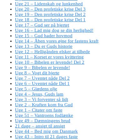
Uge 21 – Lidenskab og lunkenhed
Uge 20 – Den profetiske krise Del 3
Uge 19 – Den profetiske krise Del 2
Uge 18 – Den profetiske krise Del 1
Uge 17 – Gud ser på hjertet
Uge 16 – Lad mig dog se din herlighed!
Uge 15 – Gud hader hovmod
Uge 14 – Åben vores øjne for fastens kraft
Uge 13 – Du er Guds historie
Uge 12 – Helligånden elsker at tilbede
Uge 11 – Korset er vores kvittering
Uge 10 – Bibelen er levende! Del 2
Uge 9 – Bibelen er levende!
Uge 8 – Vogt dit hjerte
Uge 7 – Uventet nåde Del 2
Uge 6 – Uventet nåde Del 1
Uge 5 – Glædens olje
Uge 4 – Jesus, Guds lam
Uge 3 – Vi forventer så lidt
Uge 2 – Kraften kom fra Gud
Uge 1 – Citater om faste
Uge 51 – Vantroens fodlænke
Uge 49 – Dæmningens brud
21 dage – ansigt til ansigt
Uge 44 – Bed mig om Danmark
Uge 43 – Intro til 21 dages faste