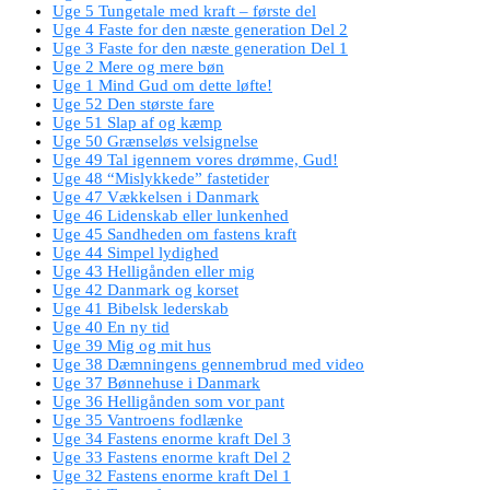
Uge 5 Tungetale med kraft – første del
Uge 4 Faste for den næste generation Del 2
Uge 3 Faste for den næste generation Del 1
Uge 2 Mere og mere bøn
Uge 1 Mind Gud om dette løfte!
Uge 52 Den største fare
Uge 51 Slap af og kæmp
Uge 50 Grænseløs velsignelse
Uge 49 Tal igennem vores drømme, Gud!
Uge 48 “Mislykkede” fastetider
Uge 47 Vækkelsen i Danmark
Uge 46 Lidenskab eller lunkenhed
Uge 45 Sandheden om fastens kraft
Uge 44 Simpel lydighed
Uge 43 Helligånden eller mig
Uge 42 Danmark og korset
Uge 41 Bibelsk lederskab
Uge 40 En ny tid
Uge 39 Mig og mit hus
Uge 38 Dæmningens gennembrud med video
Uge 37 Bønnehuse i Danmark
Uge 36 Helligånden som vor pant
Uge 35 Vantroens fodlænke
Uge 34 Fastens enorme kraft Del 3
Uge 33 Fastens enorme kraft Del 2
Uge 32 Fastens enorme kraft Del 1