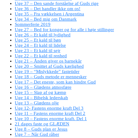
Uge 37 – Den sande forståelse af Guds rige
Uge 36 – Det handler ikke om os!
Uge 35 – Fra vækkelsen i Argentina
Uge 34 – Bed mig om Danmark
Sommerferie 2019
Uge 27 – Bed for konger og for alle i høje stillinger
Uge 26 – Et kald til lydighed
Uge 25 – Et kald til bøn
Uge 24 – Et kald til lidelse
Uge 23 – Et kald til sejr
Uge 22 – Et kald til renhed
Uge 21 – Ånden giver os barnekår
Uge 20 – Smittet af Guds kærlighed
Uge 19 – “Mislykkede” fastetider
Uge 18 – Guds metode er mennesker
Uge 17 – Det eneste, som kan hindre Gud
Uge 16 – Glædens atmosfære
Uge 15 – Slap af og kæmp
Uge 14 – Bibelsk lederskab
Uge 13 – Glædens olje
Uge 12- Fastens enorme kraft Del 3
Uge 11 – Fastens enorme kraft Del 2
Uge 10 – Fastens enorme kraft. Del 1
21 dages faste og GLÆDEN
Uge 8 – Guds plan er Jesus
Uge 7 – Når Gud råber