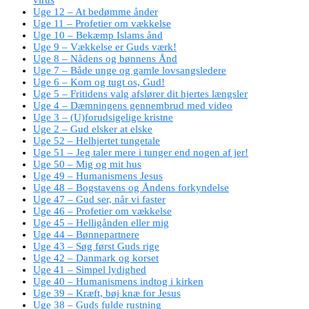
Uge 12 – At bedømme ånder
Uge 11 – Profetier om vækkelse
Uge 10 – Bekæmp Islams ånd
Uge 9 – Vækkelse er Guds værk!
Uge 8 – Nådens og bønnens Ånd
Uge 7 – Både unge og gamle lovsangsledere
Uge 6 – Kom og tugt os, Gud!
Uge 5 – Fritidens valg afslører dit hjertes længsler
Uge 4 – Dæmningens gennembrud med video
Uge 3 – (U)forudsigelige kristne
Uge 2 – Gud elsker at elske
Uge 52 – Helhjertet tungetale
Uge 51 – Jeg taler mere i tunger end nogen af jer!
Uge 50 – Mig og mit hus
Uge 49 – Humanismens Jesus
Uge 48 – Bogstavens og Åndens forkyndelse
Uge 47 – Gud ser, når vi faster
Uge 46 – Profetier om vækkelse
Uge 45 – Helligånden eller mig
Uge 44 – Bønnepartnere
Uge 43 – Søg først Guds rige
Uge 42 – Danmark og korset
Uge 41 – Simpel lydighed
Uge 40 – Humanismens indtog i kirken
Uge 39 – Kræft, bøj knæ for Jesus
Uge 38 – Guds fulde rustning