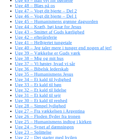
Uge 49 – Ban vej for børnene
Uge 48 – Blæs på os
Uge 47 – Vogt dit hjerte – Del 2
Uge 46 – Vogt dit hjerte – Del 1
Uge 45 – Humanismens grønne dagsorden
Uge 44 – Kræft, bøj knæ for Jesus
Uge 43 – Smittet af Guds kærlighed
Uge 42 – efterårsferie
Uge 41 – Helhjertet tungetale
Uge 40 – Jeg taler mere i tunger end nogen af jer!
Uge 39 – Vækkelse er Guds værk
Uge 38 – Mig og mit hus
Uge 37 – Vi høster, hvad vi sår
Uge 36 – Bibelsk lederskab
Uge 35 – Humanismens Jesus
Uge 34 – Et kald til lydighed
Uge 33 – Et kald til bøn
Uge 32 – Et kald til lidelse
Uge 31 – Et kald til sejr
Uge 30 – Et kald til renhed
Uge 28 – Simpel lydighed
Uge 27 – Fra vækkelsen i Argentina
Uge 26 – Floden flyder fra tronen
Uge 25 – Humanismens indtog i kirken
Uge 24 – Synet af dæmningen
Uge 23 – Splittelse
Uge 22 – Det starter med hvilen