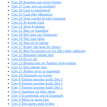
Uge 28 Kampen om vores hjerter
Uge 27 Gud, rejs op profeter!
Uge 26 Gud er kærlighed!
Uge 25 Gud eller Mammon
Uge 24 Som vandet bryder igennem
Uge 23 At kende Gud
Uge 22 Store byttedag
Uge 21 Bøn og handling
Uge 20 Bed mig om Danmark!
Uge 19 Når Gud råber
Uge 18 Slap af og kæmp
Uge 17 Kræft, bøj knæ for Jesus!
Uge 16 Bed for konger og for alle i høje stillinger
Uge 15 Bekæmp Islams ånd
Uge 14 En ny tid
Uge 13 Bogstavens og Åndens forkyndelse
Uge 12 Den største fare
Uge 11 Ånden giver os barnekår
Uge 10 Danmark og korset
Uge 9 Fastens enorme kraft: Del 3
Uge 8 Fastens enorme kraft: Del 2
Uge 7 Fastens enorme kraft: Del 1
Uge 6 Sammen og ikke alene
Uge 5 Et profetisk ord til Danmark
Uge 4 Mere og mere bøn
Uge 3 Det starter med hvilen