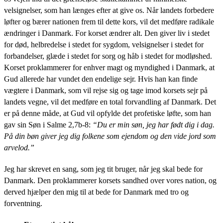
velsignelser, som han længes efter at give os. Når landets forbedere
løfter og bærer nationen frem til dette kors, vil det medføre radikale
ændringer i Danmark. For korset ændrer alt. Den giver liv i stedet
for død, helbredelse i stedet for sygdom, velsignelser i stedet for
forbandelser, glæde i stedet for sorg og håb i stedet for modløshed.
Korset proklammerer for enhver magt og myndighed i Danmark, at
Gud allerede har vundet den endelige sejr. Hvis han kan finde
vægtere i Danmark, som vil rejse sig og tage imod korsets sejr på
landets vegne, vil det medføre en total forvandling af Danmark. Det
er på denne måde, at Gud vil opfylde det profetiske løfte, som han
gav sin Søn i Salme 2,7b-8:
“
Du er min søn, jeg har født dig i dag.
På din bøn giver jeg dig folkene som ejendom og den vide jord som
arvelod.”
Jeg har skrevet en sang, som jeg tit bruger, når jeg skal bede for
Danmark. Den proklammerer korsets sandhed over vores nation, og
derved hjælper den mig til at bede for Danmark med tro og
forventning.