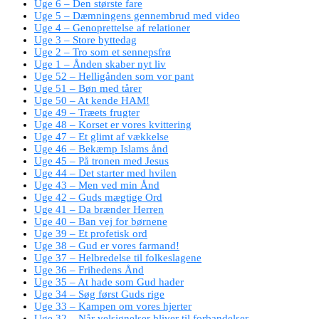
Uge 6 – Den største fare
Uge 5 – Dæmningens gennembrud med video
Uge 4 – Genoprettelse af relationer
Uge 3 – Store byttedag
Uge 2 – Tro som et sennepsfrø
Uge 1 – Ånden skaber nyt liv
Uge 52 – Helligånden som vor pant
Uge 51 – Bøn med tårer
Uge 50 – At kende HAM!
Uge 49 – Træets frugter
Uge 48 – Korset er vores kvittering
Uge 47 – Et glimt af vækkelse
Uge 46 – Bekæmp Islams ånd
Uge 45 – På tronen med Jesus
Uge 44 – Det starter med hvilen
Uge 43 – Men ved min Ånd
Uge 42 – Guds mægtige Ord
Uge 41 – Da brænder Herren
Uge 40 – Ban vej for børnene
Uge 39 – Et profetisk ord
Uge 38 – Gud er vores farmand!
Uge 37 – Helbredelse til folkeslagene
Uge 36 – Frihedens Ånd
Uge 35 – At hade som Gud hader
Uge 34 – Søg først Guds rige
Uge 33 – Kampen om vores hjerter
Uge 32 – Når velsignelser bliver til forbandelser