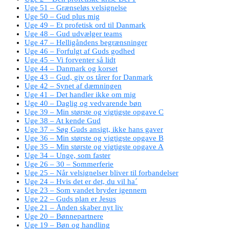
Uge 51 – Grænseløs velsignelse
Uge 50 – Gud plus mig
Uge 49 – Et profetisk ord til Danmark
Uge 48 – Gud udvælger teams
Uge 47 – Helligåndens begrænsninger
Uge 46 – Forfulgt af Guds godhed
Uge 45 – Vi forventer så lidt
Uge 44 – Danmark og korset
Uge 43 – Gud, giv os tårer for Danmark
Uge 42 – Synet af dæmningen
Uge 41 – Det handler ikke om mig
Uge 40 – Daglig og vedvarende bøn
Uge 39 – Min største og vigtigste opgave C
Uge 38 – At kende Gud
Uge 37 – Søg Guds ansigt, ikke hans gaver
Uge 36 – Min største og vigtigste opgave B
Uge 35 – Min største og vigtigste opgave A
Uge 34 – Unge, som faster
Uge 26 – 30 – Sommerferie
Uge 25 – Når velsignelser bliver til forbandelser
Uge 24 – Hvis det er det, du vil ha´
Uge 23 – Som vandet bryder igennem
Uge 22 – Guds plan er Jesus
Uge 21 – Ånden skaber nyt liv
Uge 20 – Bønnepartnere
Uge 19 – Bøn og handling