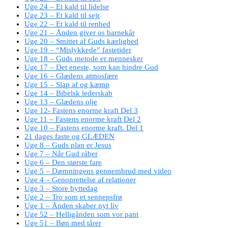
Uge 24 – Et kald til lidelse
Uge 23 – Et kald til sejr
Uge 22 – Et kald til renhed
Uge 21 – Ånden giver os barnekår
Uge 20 – Smittet af Guds kærlighed
Uge 19 – “Mislykkede” fastetider
Uge 18 – Guds metode er mennesker
Uge 17 – Det eneste, som kan hindre Gud
Uge 16 – Glædens atmosfære
Uge 15 – Slap af og kæmp
Uge 14 – Bibelsk lederskab
Uge 13 – Glædens olje
Uge 12- Fastens enorme kraft Del 3
Uge 11 – Fastens enorme kraft Del 2
Uge 10 – Fastens enorme kraft. Del 1
21 dages faste og GLÆDEN
Uge 8 – Guds plan er Jesus
Uge 7 – Når Gud råber
Uge 6 – Den største fare
Uge 5 – Dæmningens gennembrud med video
Uge 4 – Genoprettelse af relationer
Uge 3 – Store byttedag
Uge 2 – Tro som et sennepsfrø
Uge 1 – Ånden skaber nyt liv
Uge 52 – Helligånden som vor pant
Uge 51 – Bøn med tårer