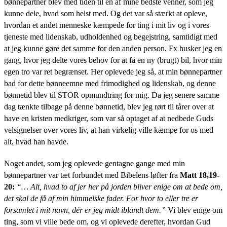
bønnepartner blev med tiden til en af mine bedste venner, som jeg
kunne dele, hvad som helst med. Og det var så stærkt at opleve,
hvordan et andet menneske kæmpede for ting i mit liv og i vores
tjeneste med lidenskab, udholdenhed og begejstring, samtidigt med
at jeg kunne gøre det samme for den anden person. Fx husker jeg en
gang, hvor jeg delte vores behov for at få en ny (brugt) bil, hvor min
egen tro var ret begrænset. Her oplevede jeg så, at min bønnepartner
bad for dette bønneemne med frimodighed og lidenskab, og denne
bønnetid blev til STOR opmundtring for mig. Da jeg senere samme
dag tænkte tilbage på denne bønnetid, blev jeg rørt til tårer over at
have en kristen medkriger, som var så optaget af at nedbede Guds
velsignelser over vores liv, at han virkelig ville kæmpe for os med
alt, hvad han havde.
Noget andet, som jeg oplevede gentagne gange med min
bønnepartner var tæt forbundet med Bibelens løfter fra
Matt 18,19-
20:
“… Alt, hvad to af jer her på jorden bliver enige om at bede om,
det skal de få af min himmelske fader. For hvor to eller tre er
forsamlet i mit navn, dér er jeg midt iblandt dem.”
Vi blev enige om
ting, som vi ville bede om, og vi oplevede derefter, hvordan Gud