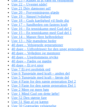
Uge 23 – Kaldet til at være en velsignelse
Uge 22 – Uventet nåde!
Uge 21 Driv dæmoner ud!
Uge 20 – Forventningens glæde
Uge 19 – Simpel lydighed
Uge 18 – Guds kærlighed vil finde dig
Uge 17 – Sandheden om fastens kraft
Uge 16 – En tenniskamp med Gud del 2
Uge 15 – En tenniskamp med Gud del 1
Uge 14 – Mange flere helbredelser
Uge 13 – Når mændene beder
40 dage – Velsignede generationer
40 dage – Udfordringer for den unge generation
40 dage – Vejledere og mentorer
40 dage – Ungdommens styrke
40 dage – Fædre og mødre
40 dage – Et nyt spor
Uge 7 Et nyt profetisk ord
Uge 6 Tungetale med kraft – anden del
Uge 5 Tungetale med kraft – første del
Uge 4 Faste for den næste generation Del 2
Uge 3 Faste for den næste generation Del 1
Uge 2 Mere og mere bøn
Uge 1 Mind Gud om dette løfte!
Uge 52 Den største fare
Uge 51 Slap af og kæmp
Uge 50 Grænseløs velsignelse