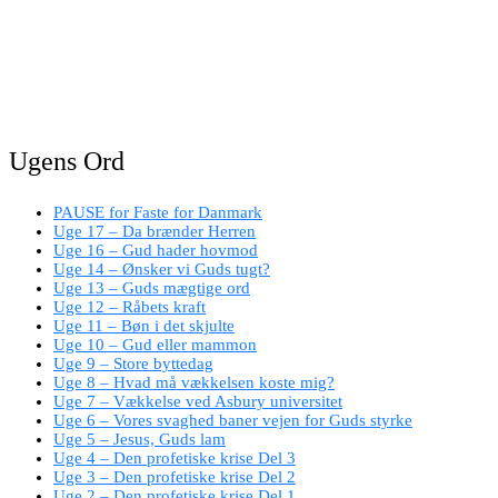
Ugens Ord
PAUSE for Faste for Danmark
Uge 17 – Da brænder Herren
Uge 16 – Gud hader hovmod
Uge 14 – Ønsker vi Guds tugt?
Uge 13 – Guds mægtige ord
Uge 12 – Råbets kraft
Uge 11 – Bøn i det skjulte
Uge 10 – Gud eller mammon
Uge 9 – Store byttedag
Uge 8 – Hvad må vækkelsen koste mig?
Uge 7 – Vækkelse ved Asbury universitet
Uge 6 – Vores svaghed baner vejen for Guds styrke
Uge 5 – Jesus, Guds lam
Uge 4 – Den profetiske krise Del 3
Uge 3 – Den profetiske krise Del 2
Uge 2 – Den profetiske krise Del 1