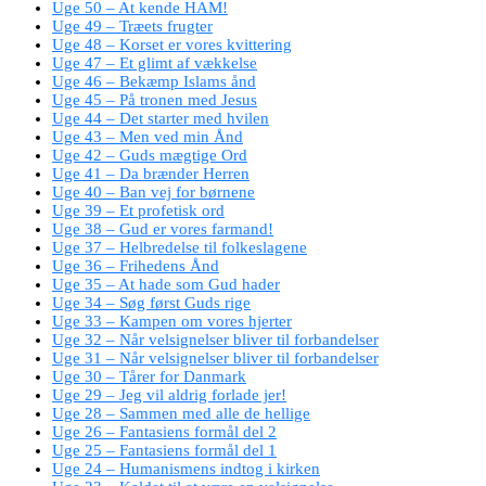
Uge 50 – At kende HAM!
Uge 49 – Træets frugter
Uge 48 – Korset er vores kvittering
Uge 47 – Et glimt af vækkelse
Uge 46 – Bekæmp Islams ånd
Uge 45 – På tronen med Jesus
Uge 44 – Det starter med hvilen
Uge 43 – Men ved min Ånd
Uge 42 – Guds mægtige Ord
Uge 41 – Da brænder Herren
Uge 40 – Ban vej for børnene
Uge 39 – Et profetisk ord
Uge 38 – Gud er vores farmand!
Uge 37 – Helbredelse til folkeslagene
Uge 36 – Frihedens Ånd
Uge 35 – At hade som Gud hader
Uge 34 – Søg først Guds rige
Uge 33 – Kampen om vores hjerter
Uge 32 – Når velsignelser bliver til forbandelser
Uge 31 – Når velsignelser bliver til forbandelser
Uge 30 – Tårer for Danmark
Uge 29 – Jeg vil aldrig forlade jer!
Uge 28 – Sammen med alle de hellige
Uge 26 – Fantasiens formål del 2
Uge 25 – Fantasiens formål del 1
Uge 24 – Humanismens indtog i kirken