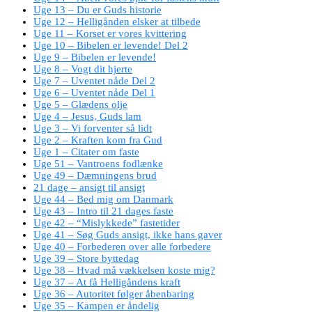
Uge 13 – Du er Guds historie
Uge 12 – Helligånden elsker at tilbede
Uge 11 – Korset er vores kvittering
Uge 10 – Bibelen er levende! Del 2
Uge 9 – Bibelen er levende!
Uge 8 – Vogt dit hjerte
Uge 7 – Uventet nåde Del 2
Uge 6 – Uventet nåde Del 1
Uge 5 – Glædens olje
Uge 4 – Jesus, Guds lam
Uge 3 – Vi forventer så lidt
Uge 2 – Kraften kom fra Gud
Uge 1 – Citater om faste
Uge 51 – Vantroens fodlænke
Uge 49 – Dæmningens brud
21 dage – ansigt til ansigt
Uge 44 – Bed mig om Danmark
Uge 43 – Intro til 21 dages faste
Uge 42 – “Mislykkede” fastetider
Uge 41 – Søg Guds ansigt, ikke hans gaver
Uge 40 – Forbederen over alle forbedere
Uge 39 – Store byttedag
Uge 38 – Hvad må vækkelsen koste mig?
Uge 37 – At få Helligåndens kraft
Uge 36 – Autoritet følger åbenbaring
Uge 35 – Kampen er åndelig