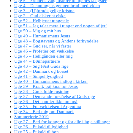
Uge 5 – Fritidens valg afslører dit hjertes længsler
Uge 4 – Dæmningens gennembrud med video
Uge 3 – (U)forudsigelige kristne
Uge 2 – Gud elsker at elske
Uge 52 – Helhjertet tungetale
Uge 51 – Jeg taler mere i tunger end nogen af jer!
Uge 50 – Mig og mit hus
Uge 49 – Humanismens Jesus
Uge 48 – Bogstavens og Åndens forkyndelse
Uge 47 – Gud ser, når vi faster
Uge 46 – Profetier om vækkelse
Uge 45 – Helligånden eller mig
Uge 44 – Bønnepartnere
Uge 43 – Søg først Guds rige
Uge 42 – Danmark og korset
Uge 41 – Simpel lydighed
Uge 40 – Humanismens indtog i kirken
Uge 39 – Kræft, bøj knæ for Jesus
Uge 38 – Guds fulde rustning
Uge 37 – Den sande forståelse af Guds rige
Uge 36 – Det handler ikke om os!
Uge 35 – Fra vækkelsen i Argentina
Uge 34 – Bed mig om Danmark
Sommerferie 2019
Uge 27 – Bed for konger og for alle i høje stillinger
Uge 26 – Et kald til lydighed
Uge 25 – Et kald til bøn