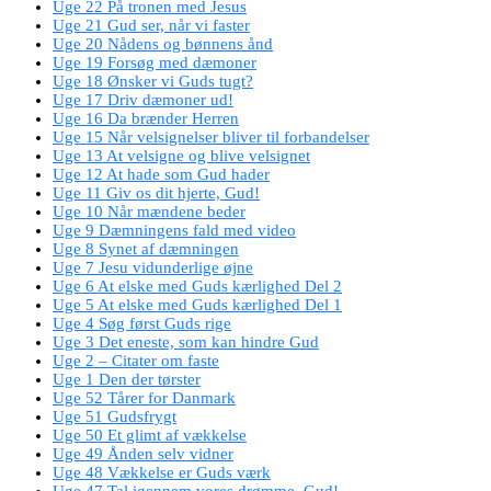
Uge 22 På tronen med Jesus
Uge 21 Gud ser, når vi faster
Uge 20 Nådens og bønnens ånd
Uge 19 Forsøg med dæmoner
Uge 18 Ønsker vi Guds tugt?
Uge 17 Driv dæmoner ud!
Uge 16 Da brænder Herren
Uge 15 Når velsignelser bliver til forbandelser
Uge 13 At velsigne og blive velsignet
Uge 12 At hade som Gud hader
Uge 11 Giv os dit hjerte, Gud!
Uge 10 Når mændene beder
Uge 9 Dæmningens fald med video
Uge 8 Synet af dæmningen
Uge 7 Jesu vidunderlige øjne
Uge 6 At elske med Guds kærlighed Del 2
Uge 5 At elske med Guds kærlighed Del 1
Uge 4 Søg først Guds rige
Uge 3 Det eneste, som kan hindre Gud
Uge 2 – Citater om faste
Uge 1 Den der tørster
Uge 52 Tårer for Danmark
Uge 51 Gudsfrygt
Uge 50 Et glimt af vækkelse
Uge 49 Ånden selv vidner
Uge 48 Vækkelse er Guds værk
Uge 47 Tal igennem vores drømme, Gud!