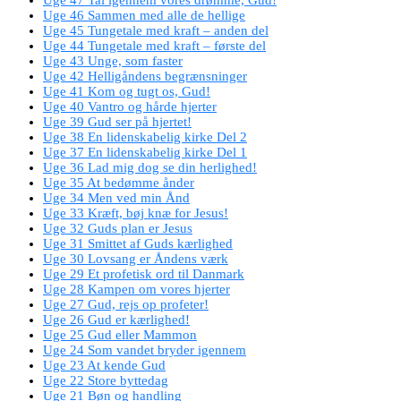
Uge 46 Sammen med alle de hellige
Uge 45 Tungetale med kraft – anden del
Uge 44 Tungetale med kraft – første del
Uge 43 Unge, som faster
Uge 42 Helligåndens begrænsninger
Uge 41 Kom og tugt os, Gud!
Uge 40 Vantro og hårde hjerter
Uge 39 Gud ser på hjertet!
Uge 38 En lidenskabelig kirke Del 2
Uge 37 En lidenskabelig kirke Del 1
Uge 36 Lad mig dog se din herlighed!
Uge 35 At bedømme ånder
Uge 34 Men ved min Ånd
Uge 33 Kræft, bøj knæ for Jesus!
Uge 32 Guds plan er Jesus
Uge 31 Smittet af Guds kærlighed
Uge 30 Lovsang er Åndens værk
Uge 29 Et profetisk ord til Danmark
Uge 28 Kampen om vores hjerter
Uge 27 Gud, rejs op profeter!
Uge 26 Gud er kærlighed!
Uge 25 Gud eller Mammon
Uge 24 Som vandet bryder igennem
Uge 23 At kende Gud
Uge 22 Store byttedag
Uge 21 Bøn og handling