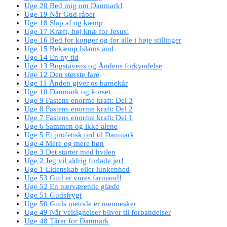
Uge 20 Bed mig om Danmark!
Uge 19 Når Gud råber
Uge 18 Slap af og kæmp
Uge 17 Kræft, bøj knæ for Jesus!
Uge 16 Bed for konger og for alle i høje stillinger
Uge 15 Bekæmp Islams ånd
Uge 14 En ny tid
Uge 13 Bogstavens og Åndens forkyndelse
Uge 12 Den største fare
Uge 11 Ånden giver os barnekår
Uge 10 Danmark og korset
Uge 9 Fastens enorme kraft: Del 3
Uge 8 Fastens enorme kraft: Del 2
Uge 7 Fastens enorme kraft: Del 1
Uge 6 Sammen og ikke alene
Uge 5 Et profetisk ord til Danmark
Uge 4 Mere og mere bøn
Uge 3 Det starter med hvilen
Uge 2 Jeg vil aldrig forlade jer!
Uge 1 Lidenskab eller lunkenhed
Uge 53 Gud er vores farmand!
Uge 52 En nærværende glæde
Uge 51 Gudsfrygt
Uge 50 Guds metode er mennesker
Uge 49 Når velsignelser bliver til forbandelser
Uge 48 Tårer for Danmark