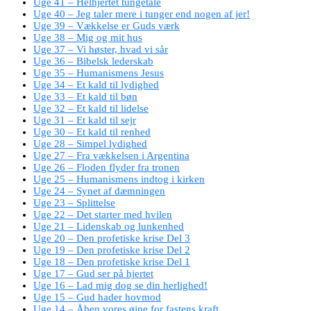
Uge 41 – Helhjertet tungetale
Uge 40 – Jeg taler mere i tunger end nogen af jer!
Uge 39 – Vækkelse er Guds værk
Uge 38 – Mig og mit hus
Uge 37 – Vi høster, hvad vi sår
Uge 36 – Bibelsk lederskab
Uge 35 – Humanismens Jesus
Uge 34 – Et kald til lydighed
Uge 33 – Et kald til bøn
Uge 32 – Et kald til lidelse
Uge 31 – Et kald til sejr
Uge 30 – Et kald til renhed
Uge 28 – Simpel lydighed
Uge 27 – Fra vækkelsen i Argentina
Uge 26 – Floden flyder fra tronen
Uge 25 – Humanismens indtog i kirken
Uge 24 – Synet af dæmningen
Uge 23 – Splittelse
Uge 22 – Det starter med hvilen
Uge 21 – Lidenskab og lunkenhed
Uge 20 – Den profetiske krise Del 3
Uge 19 – Den profetiske krise Del 2
Uge 18 – Den profetiske krise Del 1
Uge 17 – Gud ser på hjertet
Uge 16 – Lad mig dog se din herlighed!
Uge 15 – Gud hader hovmod
Uge 14 – Åben vores øjne for fastens kraft