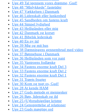
Uge 49 Tal igennem vores drømme, Gud!
Uge 48 “Mislykkede” fastetider
Uge 47 Vækkelsen i Danmark
Uge 46 Lidenskab eller lunkenhed
Uge 45 Sandheden om fastens kraft
Uge 44 Simpel lydighed
Uge 43 Helligånden eller mig
Uge 42 Danmark og korset
Uge 41 Bibelsk lederskab
Uge 40 En ny tid
Uge 39 Mig og mit hus
Uge 38 Dæmningens gennembrud med video
Uge 37 Bønnehuse i Danmark
Uge 36 Helligånden som vor pant
Uge 35 Vantroens fodlænke
Uge 34 Fastens enorme kraft Del 3
Uge 33 Fastens enorme kraft Del 2
Uge 32 Fastens enorme kraft Del 1
Uge 31 Træets frugter
Uge 30 Kom og tugt os, Gud!
Uge 28 At kende HAM
Uge 27 Guds metode er mennesker
Uge 26 Bøn, lidenskab og ild
Uge 25 (U)forudsigelige kristne
Uge 24 Genoprettelse af relationer
Uge 23 Guds mægtige ord