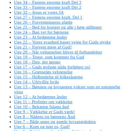
Uge 34 – Fastens enorme kraft Del 3
Uge 33 – Fastens enorme kraft Del 2
Uge 32 – Jesus er vores JA
Uge 27 – Fastens enorme kraft. Del 1
Uge 26 – Forventningens glæde
Uge 25 – Bed for konger og alle i høje stillinger
Uge 24 – Ban vej for børnene
Uge 23 – At bedømme ånder
Uge 22 – Vores svaghed baner vejen for Guds styrke
Uge 21 – Forvent mere af Gud!
Uge 20 – Når velsignelser bliver til forbandelser
Uge 19 – Troen, som kommer fra Gud
Uge 18 – Den, der tørster
Uge 17 – Guds trofaste nåde forfølger os!
Uge 16 – Grænseløs velsignelse
Uge 15 – Helbredelse til folkeslagene
Uge 14 – Ufrivillig hvile
Uge 13 – Bønnen og lovsangen vokser som en ustoppelig
virus
Uge 12 – At bedømme ånder
Uge 11 – Profetier om vækkelse
Uge 10 – Bekæmp Islams ånd
Uge 9 – Vækkelse er Guds værk!
Uge 8 – Nådens og bønnens Ånd
Uge 7 – Både unge og gamle lovsangsledere
Uge 6 – Kom og tugt os, Gud!