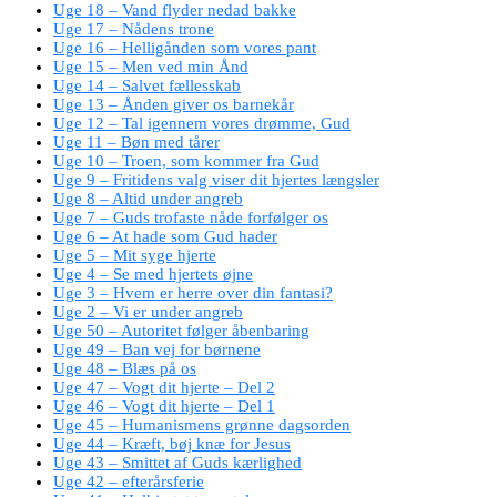
Uge 18 – Vand flyder nedad bakke
Uge 17 – Nådens trone
Uge 16 – Helligånden som vores pant
Uge 15 – Men ved min Ånd
Uge 14 – Salvet fællesskab
Uge 13 – Ånden giver os barnekår
Uge 12 – Tal igennem vores drømme, Gud
Uge 11 – Bøn med tårer
Uge 10 – Troen, som kommer fra Gud
Uge 9 – Fritidens valg viser dit hjertes længsler
Uge 8 – Altid under angreb
Uge 7 – Guds trofaste nåde forfølger os
Uge 6 – At hade som Gud hader
Uge 5 – Mit syge hjerte
Uge 4 – Se med hjertets øjne
Uge 3 – Hvem er herre over din fantasi?
Uge 2 – Vi er under angreb
Uge 50 – Autoritet følger åbenbaring
Uge 49 – Ban vej for børnene
Uge 48 – Blæs på os
Uge 47 – Vogt dit hjerte – Del 2
Uge 46 – Vogt dit hjerte – Del 1
Uge 45 – Humanismens grønne dagsorden
Uge 44 – Kræft, bøj knæ for Jesus
Uge 43 – Smittet af Guds kærlighed
Uge 42 – efterårsferie