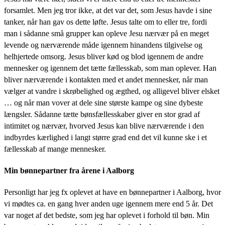
forsamlet. Men jeg tror ikke, at det var det, som Jesus havde i sine
tanker, når han gav os dette løfte. Jesus talte om to eller tre, fordi
man i sådanne små grupper kan opleve Jesu nærvær på en meget
levende og nærværende måde igennem hinandens tilgivelse og
helhjertede omsorg. Jesus bliver kød og blod igennem de andre
mennesker og igennem det tætte fællesskab, som man oplever. Han
bliver nærværende i kontakten med et andet mennesker, når man
vælger at vandre i skrøbelighed og ægthed, og alligevel bliver elsket
… og når man vover at dele sine største kampe og sine dybeste
længsler. Sådanne tætte bønsfællesskaber giver en stor grad af
intimitet og nærvær, hvorved Jesus kan blive nærværende i den
indbyrdes kærlighed i langt større grad end det vil kunne ske i et
fællesskab af mange mennesker.
Min bønnepartner fra årene i Aalborg
Personligt har jeg fx oplevet at have en bønnepartner i Aalborg, hvor
vi mødtes ca. en gang hver anden uge igennem mere end 5 år. Det
var noget af det bedste, som jeg har oplevet i forhold til bøn. Min