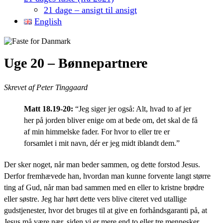
21 dage – ansigt til ansigt
English
Uge 20 – Bønnepartnere
Skrevet af Peter Tinggaard
Matt 18.19-20:
“Jeg siger jer også: Alt, hvad to af jer
her på jorden bliver enige om at bede om, det skal de få
af min himmelske fader. For hvor to eller tre er
forsamlet i mit navn, dér er jeg midt iblandt dem.”
Der sker noget, når man beder sammen, og dette forstod Jesus.
Derfor fremhævede han, hvordan man kunne forvente langt større
ting af Gud, når man bad sammen med en eller to kristne brødre
eller søstre. Jeg har hørt dette vers blive citeret ved utallige
gudstjenester, hvor det bruges til at give en forhåndsgaranti på, at
Jesus må være nær, siden vi er mere end to eller tre mennesker