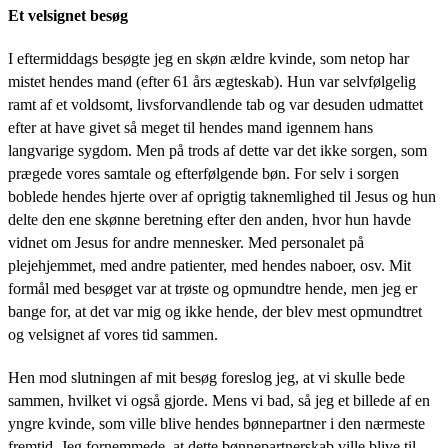
Et velsignet besøg
I eftermiddags besøgte jeg en skøn ældre kvinde, som netop har
mistet hendes mand (efter 61 års ægteskab). Hun var selvfølgelig
ramt af et voldsomt, livsforvandlende tab og var desuden udmattet
efter at have givet så meget til hendes mand igennem hans
langvarige sygdom. Men på trods af dette var det ikke sorgen, som
prægede vores samtale og efterfølgende bøn. For selv i sorgen
boblede hendes hjerte over af oprigtig taknemlighed til Jesus og hun
delte den ene skønne beretning efter den anden, hvor hun havde
vidnet om Jesus for andre mennesker. Med personalet på
plejehjemmet, med andre patienter, med hendes naboer, osv. Mit
formål med besøget var at trøste og opmundtre hende, men jeg er
bange for, at det var mig og ikke hende, der blev mest opmundtret
og velsignet af vores tid sammen.
Hen mod slutningen af mit besøg foreslog jeg, at vi skulle bede
sammen, hvilket vi også gjorde. Mens vi bad, så jeg et billede af en
yngre kvinde, som ville blive hendes bønnepartner i den nærmeste
fremtid. Jeg fornemmede, at dette bønnepartnerskab ville blive til