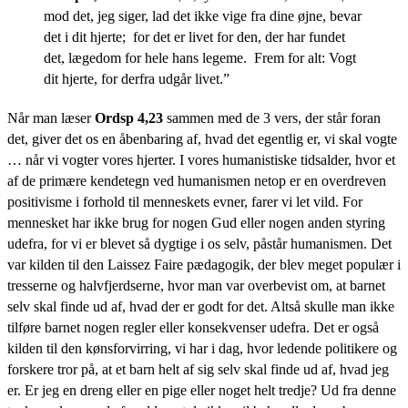
mod det, jeg siger, lad det ikke vige fra dine øjne, bevar
det i dit hjerte; for det er livet for den, der har fundet
det, lægedom for hele hans legeme. Frem for alt: Vogt
dit hjerte, for derfra udgår livet.”
Når man læser
Ordsp 4,23
sammen med de 3 vers, der står foran
det, giver det os en åbenbaring af, hvad det egentlig er, vi skal vogte
… når vi vogter vores hjerter. I vores humanistiske tidsalder, hvor et
af de primære kendetegn ved humanismen netop er en overdreven
positivisme i forhold til menneskets evner, farer vi let vild. For
mennesket har ikke brug for nogen Gud eller nogen anden styring
udefra, for vi er blevet så dygtige i os selv, påstår humanismen. Det
var kilden til den Laissez Faire pædagogik, der blev meget populær i
tresserne og halvfjerdserne, hvor man var overbevist om, at barnet
selv skal finde ud af, hvad der er godt for det. Altså skulle man ikke
tilføre barnet nogen regler eller konsekvenser udefra. Det er også
kilden til den kønsforvirring, vi har i dag, hvor ledende politikere og
forskere tror på, at et barn helt af sig selv skal finde ud af, hvad jeg
er. Er jeg en dreng eller en pige eller noget helt tredje? Ud fra denne