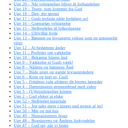
Uge 20 – Når velsignelser bliver til forbandelser
Uge 19 – Troen, som kommer fra Gud
Uge 18 – Den, der tørster
Uge 17 – Guds trofaste nåde forfølger os!
Uge 16 – Grænseløs velsignelse
Uge 15 – Helbredelse til folkeslagene
Uge 14 – Ufrivillig hvile
Uge 13 – Bønnen og lovsangen vokser som en ustoppelig
virus
Uge 12 – At bedømme ånder
Uge 11 – Profetier om vækkelse
Uge 10 – Bekæmp Islams ånd
Uge 9 – Vækkelse er Guds værk!
Uge 8 – Nådens og bønnens Ånd
Uge 7 – Både unge og gamle lovsangsledere
Uge 6 – Kom og tugt os, Gud!
Uge 5 – Fritidens valg afslører dit hjertes længsler
Uge 4 – Dæmningens gennembrud med video
Uge 3 – (U)forudsigelige kristne
Uge 2 – Gud elsker at elske
Uge 52 – Helhjertet tungetale
Uge 51 – Jeg taler mere i tunger end nogen af jer!
Uge 50 – Mig og mit hus
Uge 49 – Humanismens Jesus
Uge 48 – Bogstavens og Åndens forkyndelse
Uge 47 – Gud ser, når vi faster