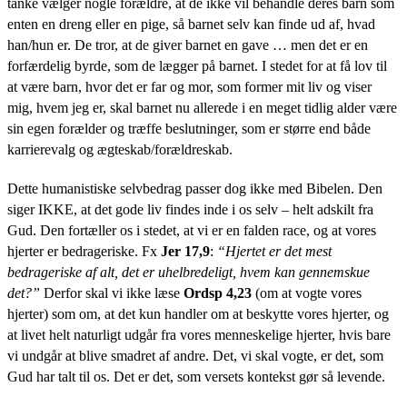
tanke vælger nogle forældre, at de ikke vil behandle deres barn som
enten en dreng eller en pige, så barnet selv kan finde ud af, hvad
han/hun er. De tror, at de giver barnet en gave … men det er en
forfærdelig byrde, som de lægger på barnet. I stedet for at få lov til
at være barn, hvor det er far og mor, som former mit liv og viser
mig, hvem jeg er, skal barnet nu allerede i en meget tidlig alder være
sin egen forælder og træffe beslutninger, som er større end både
karrierevalg og ægteskab/forældreskab.
Dette humanistiske selvbedrag passer dog ikke med Bibelen. Den
siger IKKE, at det gode liv findes inde i os selv – helt adskilt fra
Gud. Den fortæller os i stedet, at vi er en falden race, og at vores
hjerter er bedrageriske. Fx
Jer 17,9
:
“Hjertet er det mest
bedrageriske af alt, det er uhelbredeligt, hvem kan gennemskue
det?”
Derfor skal vi ikke læse
Ordsp 4,23
(om at vogte vores
hjerter) som om, at det kun handler om at beskytte vores hjerter, og
at livet helt naturligt udgår fra vores menneskelige hjerter, hvis bare
vi undgår at blive smadret af andre. Det, vi skal vogte, er det, som
Gud har talt til os. Det er det, som versets kontekst gør så levende.