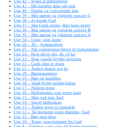
Uge 42 – Synet af dæmningen
Uge 41 – Det handler ikke om mig
Uge 40 – Daglig og vedvarende bøn
Uge 39 – Min største og vigtigste opgave C
Uge 38 – At kende Gud
Uge 37 – Søg Guds ansigt, ikke hans gaver
Uge 36 – Min største og vigtigste opgave B
Uge 35 – Min største og vigtigste opgave A
Uge 34 – Unge, som faster
Uge 26 – 30 – Sommerferie
Uge 25 – Når velsignelser bliver til forbandelser
Uge 24 – Hvis det er det, du vil ha´
Uge 23 – Som vandet bryder igennem
Uge 22 – Guds plan er Jesus
Uge 21 – Ånden skaber nyt liv
Uge 20 – Bønnepartnere
Uge 19 – Bøn og handling
Uge 18 – Vand flyder nedad bakke
Uge 17 – Nådens trone
Uge 16 – Helligånden som vores pant
Uge 15 – Men ved min Ånd
Uge 14 – Salvet fællesskab
Uge 13 – Ånden giver os barnekår
Uge 12 – Tal igennem vores drømme, Gud
Uge 11 – Bøn med tårer
Uge 10 – Troen, som kommer fra Gud
Uge 9 – Fritidens valg viser dit hjertes længsler