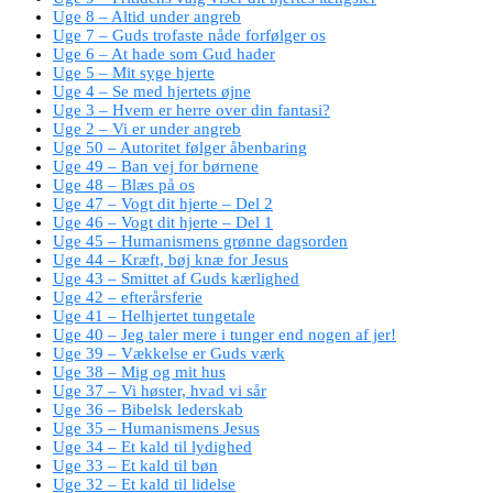
Uge 8 – Altid under angreb
Uge 7 – Guds trofaste nåde forfølger os
Uge 6 – At hade som Gud hader
Uge 5 – Mit syge hjerte
Uge 4 – Se med hjertets øjne
Uge 3 – Hvem er herre over din fantasi?
Uge 2 – Vi er under angreb
Uge 50 – Autoritet følger åbenbaring
Uge 49 – Ban vej for børnene
Uge 48 – Blæs på os
Uge 47 – Vogt dit hjerte – Del 2
Uge 46 – Vogt dit hjerte – Del 1
Uge 45 – Humanismens grønne dagsorden
Uge 44 – Kræft, bøj knæ for Jesus
Uge 43 – Smittet af Guds kærlighed
Uge 42 – efterårsferie
Uge 41 – Helhjertet tungetale
Uge 40 – Jeg taler mere i tunger end nogen af jer!
Uge 39 – Vækkelse er Guds værk
Uge 38 – Mig og mit hus
Uge 37 – Vi høster, hvad vi sår
Uge 36 – Bibelsk lederskab
Uge 35 – Humanismens Jesus
Uge 34 – Et kald til lydighed
Uge 33 – Et kald til bøn
Uge 32 – Et kald til lidelse