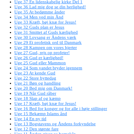
Uge 37 En lidenskabelig kirke Del 1
Uge 36 Lad mig dog se din herlighed!
Uge 35 At bedømme ånder
Uge 34 Men ved min Ånd
Uge 33 Kræft, bøj knæ for Jesus!
Uge 32 Guds plan er Jesus
Uge 31 Smittet af Guds kærlighed
Uge 30 Lovsang er Åndens værk
Uge 29 Et profetisk ord til Danmark
Uge 28 Kampen om vores hjerter
Uge 27 Gud, rejs op profeter!
Uge 26 Gud er kærlighed!
Uge 25 Gud eller Mammon
Uge 24 Som vandet bryder igennem
Uge 23 At kende Gud
Uge 22 Store byttedag
Uge 21 Bøn og handling
Uge 20 Bed mig om Danmark!
Uge 19 Når Gud råber
Uge 18 Slap af og kæmp
Uge 17 Kræft, bøj knæ for Jesus!
Uge 16 Bed for konger og for alle i høje stillinger
Uge 15 Bekæmp Islams ånd
Uge 14 En ny tid
Uge 13 Bogstavens og Åndens forkyndelse
Uge 12 Den største fare
Uge 11 Ånden giver os barnekår