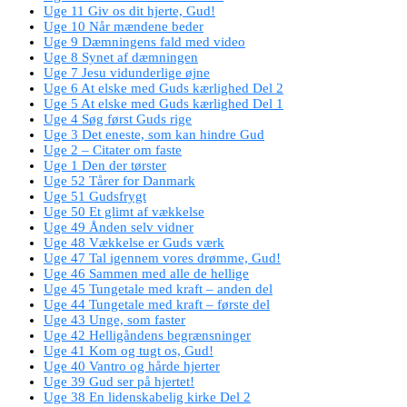
Uge 11 Giv os dit hjerte, Gud!
Uge 10 Når mændene beder
Uge 9 Dæmningens fald med video
Uge 8 Synet af dæmningen
Uge 7 Jesu vidunderlige øjne
Uge 6 At elske med Guds kærlighed Del 2
Uge 5 At elske med Guds kærlighed Del 1
Uge 4 Søg først Guds rige
Uge 3 Det eneste, som kan hindre Gud
Uge 2 – Citater om faste
Uge 1 Den der tørster
Uge 52 Tårer for Danmark
Uge 51 Gudsfrygt
Uge 50 Et glimt af vækkelse
Uge 49 Ånden selv vidner
Uge 48 Vækkelse er Guds værk
Uge 47 Tal igennem vores drømme, Gud!
Uge 46 Sammen med alle de hellige
Uge 45 Tungetale med kraft – anden del
Uge 44 Tungetale med kraft – første del
Uge 43 Unge, som faster
Uge 42 Helligåndens begrænsninger
Uge 41 Kom og tugt os, Gud!
Uge 40 Vantro og hårde hjerter
Uge 39 Gud ser på hjertet!
Uge 38 En lidenskabelig kirke Del 2