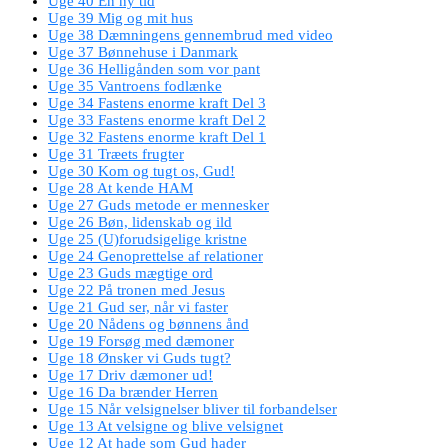
Uge 40 En ny tid
Uge 39 Mig og mit hus
Uge 38 Dæmningens gennembrud med video
Uge 37 Bønnehuse i Danmark
Uge 36 Helligånden som vor pant
Uge 35 Vantroens fodlænke
Uge 34 Fastens enorme kraft Del 3
Uge 33 Fastens enorme kraft Del 2
Uge 32 Fastens enorme kraft Del 1
Uge 31 Træets frugter
Uge 30 Kom og tugt os, Gud!
Uge 28 At kende HAM
Uge 27 Guds metode er mennesker
Uge 26 Bøn, lidenskab og ild
Uge 25 (U)forudsigelige kristne
Uge 24 Genoprettelse af relationer
Uge 23 Guds mægtige ord
Uge 22 På tronen med Jesus
Uge 21 Gud ser, når vi faster
Uge 20 Nådens og bønnens ånd
Uge 19 Forsøg med dæmoner
Uge 18 Ønsker vi Guds tugt?
Uge 17 Driv dæmoner ud!
Uge 16 Da brænder Herren
Uge 15 Når velsignelser bliver til forbandelser
Uge 13 At velsigne og blive velsignet
Uge 12 At hade som Gud hader