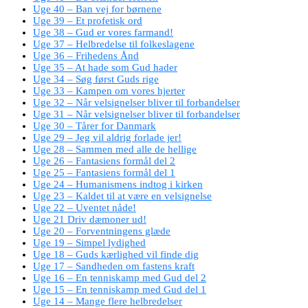
Uge 40 – Ban vej for børnene
Uge 39 – Et profetisk ord
Uge 38 – Gud er vores farmand!
Uge 37 – Helbredelse til folkeslagene
Uge 36 – Frihedens Ånd
Uge 35 – At hade som Gud hader
Uge 34 – Søg først Guds rige
Uge 33 – Kampen om vores hjerter
Uge 32 – Når velsignelser bliver til forbandelser
Uge 31 – Når velsignelser bliver til forbandelser
Uge 30 – Tårer for Danmark
Uge 29 – Jeg vil aldrig forlade jer!
Uge 28 – Sammen med alle de hellige
Uge 26 – Fantasiens formål del 2
Uge 25 – Fantasiens formål del 1
Uge 24 – Humanismens indtog i kirken
Uge 23 – Kaldet til at være en velsignelse
Uge 22 – Uventet nåde!
Uge 21 Driv dæmoner ud!
Uge 20 – Forventningens glæde
Uge 19 – Simpel lydighed
Uge 18 – Guds kærlighed vil finde dig
Uge 17 – Sandheden om fastens kraft
Uge 16 – En tenniskamp med Gud del 2
Uge 15 – En tenniskamp med Gud del 1
Uge 14 – Mange flere helbredelser