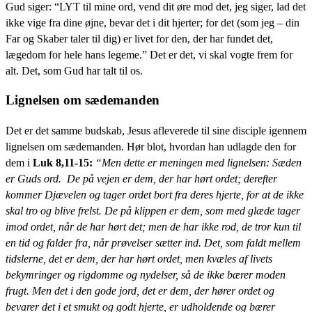
Gud siger: “LYT til mine ord, vend dit øre mod det, jeg siger, lad det
ikke vige fra dine øjne, bevar det i dit hjerter; for det (som jeg – din
Far og Skaber taler til dig) er livet for den, der har fundet det,
lægedom for hele hans legeme.” Det er det, vi skal vogte frem for
alt. Det, som Gud har talt til os.
Lignelsen om sædemanden
Det er det samme budskab, Jesus afleverede til sine disciple igennem
lignelsen om sædemanden. Hør blot, hvordan han udlagde den for
dem i
Luk 8,11-15:
“Men dette er meningen med lignelsen: Sæden
er Guds ord. De på vejen er dem, der har hørt ordet; derefter
kommer Djævelen og tager ordet bort fra deres hjerte, for at de ikke
skal tro og blive frelst. De på klippen er dem, som med glæde tager
imod ordet, når de har hørt det; men de har ikke rod, de tror kun til
en tid og falder fra, når prøvelser sætter ind. Det, som faldt mellem
tidslerne, det er dem, der har hørt ordet, men kvæles af livets
bekymringer og rigdomme og nydelser, så de ikke bærer moden
frugt. Men det i den gode jord, det er dem, der hører ordet og
bevarer det i et smukt og godt hjerte, er udholdende og bærer