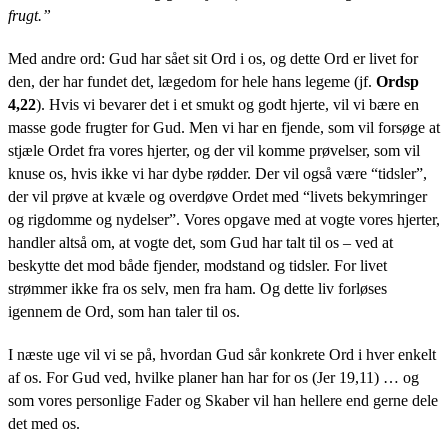
frugt.”
Med andre ord: Gud har sået sit Ord i os, og dette Ord er livet for
den, der har fundet det, lægedom for hele hans legeme (jf.
Ordsp
4,22
). Hvis vi bevarer det i et smukt og godt hjerte, vil vi bære en
masse gode frugter for Gud. Men vi har en fjende, som vil forsøge at
stjæle Ordet fra vores hjerter, og der vil komme prøvelser, som vil
knuse os, hvis ikke vi har dybe rødder. Der vil også være “tidsler”,
der vil prøve at kvæle og overdøve Ordet med “livets bekymringer
og rigdomme og nydelser”. Vores opgave med at vogte vores hjerter,
handler altså om, at vogte det, som Gud har talt til os – ved at
beskytte det mod både fjender, modstand og tidsler. For livet
strømmer ikke fra os selv, men fra ham. Og dette liv forløses
igennem de Ord, som han taler til os.
I næste uge vil vi se på, hvordan Gud sår konkrete Ord i hver enkelt
af os. For Gud ved, hvilke planer han har for os (Jer 19,11) … og
som vores personlige Fader og Skaber vil han hellere end gerne dele
det med os.