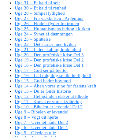
Uge 31 – Et kald til sejr
Uge 30 – Et kald til renhed
Uge 28 – Simpel lydighed
Uge 27 – Fra vækkelsen i Argentina
Uge 26 – Floden flyder fra tronen
Uge 25 – Humanismens indtog i kirken
Uge 24 – Synet af dæmningen
Uge 23 – Splittelse
Uge 22 – Det starter med hvilen
Uge 21 – Lidenskab og lunkenhed
Uge 20 – Den profetiske krise Del 3
Uge 19 – Den profetiske krise Del 2
Uge 18 – Den profetiske krise Del 1
Uge 17 – Gud ser på hjertet
Uge 16 – Lad mig dog se din herlighed!
Uge 15 – Gud hader hovmod
Uge 14 – Åben vores øjne for fastens kraft
Uge 13 – Du er Guds historie
Uge 12 – Helligånden elsker at tilbede
Uge 11 – Korset er vores kvittering
Uge 10 – Bibelen er levende! Del 2
Uge 9 – Bibelen er levende!
Uge 8 – Vogt dit hjerte
Uge 7 – Uventet nåde Del 2
Uge 6 – Uventet nåde Del 1
Uge 5 – Glædens olje