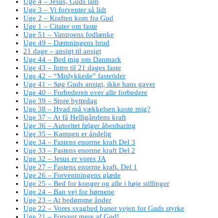
Uge 4 – Jesus, Guds lam
Uge 3 – Vi forventer så lidt
Uge 2 – Kraften kom fra Gud
Uge 1 – Citater om faste
Uge 51 – Vantroens fodlænke
Uge 49 – Dæmningens brud
21 dage – ansigt til ansigt
Uge 44 – Bed mig om Danmark
Uge 43 – Intro til 21 dages faste
Uge 42 – “Mislykkede” fastetider
Uge 41 – Søg Guds ansigt, ikke hans gaver
Uge 40 – Forbederen over alle forbedere
Uge 39 – Store byttedag
Uge 38 – Hvad må vækkelsen koste mig?
Uge 37 – At få Helligåndens kraft
Uge 36 – Autoritet følger åbenbaring
Uge 35 – Kampen er åndelig
Uge 34 – Fastens enorme kraft Del 3
Uge 33 – Fastens enorme kraft Del 2
Uge 32 – Jesus er vores JA
Uge 27 – Fastens enorme kraft. Del 1
Uge 26 – Forventningens glæde
Uge 25 – Bed for konger og alle i høje stillinger
Uge 24 – Ban vej for børnene
Uge 23 – At bedømme ånder
Uge 22 – Vores svaghed baner vejen for Guds styrke
Uge 21 – Forvent mere af Gud!