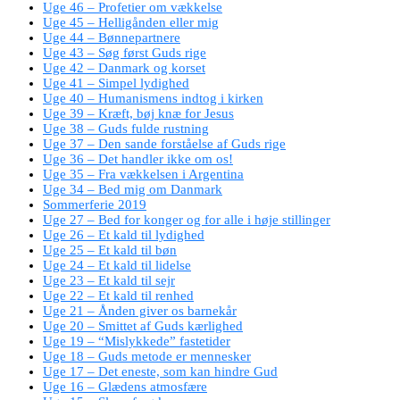
Uge 46 – Profetier om vækkelse
Uge 45 – Helligånden eller mig
Uge 44 – Bønnepartnere
Uge 43 – Søg først Guds rige
Uge 42 – Danmark og korset
Uge 41 – Simpel lydighed
Uge 40 – Humanismens indtog i kirken
Uge 39 – Kræft, bøj knæ for Jesus
Uge 38 – Guds fulde rustning
Uge 37 – Den sande forståelse af Guds rige
Uge 36 – Det handler ikke om os!
Uge 35 – Fra vækkelsen i Argentina
Uge 34 – Bed mig om Danmark
Sommerferie 2019
Uge 27 – Bed for konger og for alle i høje stillinger
Uge 26 – Et kald til lydighed
Uge 25 – Et kald til bøn
Uge 24 – Et kald til lidelse
Uge 23 – Et kald til sejr
Uge 22 – Et kald til renhed
Uge 21 – Ånden giver os barnekår
Uge 20 – Smittet af Guds kærlighed
Uge 19 – “Mislykkede” fastetider
Uge 18 – Guds metode er mennesker
Uge 17 – Det eneste, som kan hindre Gud
Uge 16 – Glædens atmosfære