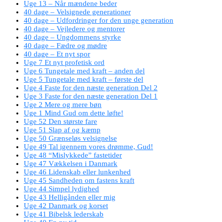
Uge 13 – Når mændene beder
40 dage – Velsignede generationer
40 dage – Udfordringer for den unge generation
40 dage – Vejledere og mentorer
40 dage – Ungdommens styrke
40 dage – Fædre og mødre
40 dage – Et nyt spor
Uge 7 Et nyt profetisk ord
Uge 6 Tungetale med kraft – anden del
Uge 5 Tungetale med kraft – første del
Uge 4 Faste for den næste generation Del 2
Uge 3 Faste for den næste generation Del 1
Uge 2 Mere og mere bøn
Uge 1 Mind Gud om dette løfte!
Uge 52 Den største fare
Uge 51 Slap af og kæmp
Uge 50 Grænseløs velsignelse
Uge 49 Tal igennem vores drømme, Gud!
Uge 48 “Mislykkede” fastetider
Uge 47 Vækkelsen i Danmark
Uge 46 Lidenskab eller lunkenhed
Uge 45 Sandheden om fastens kraft
Uge 44 Simpel lydighed
Uge 43 Helligånden eller mig
Uge 42 Danmark og korset
Uge 41 Bibelsk lederskab