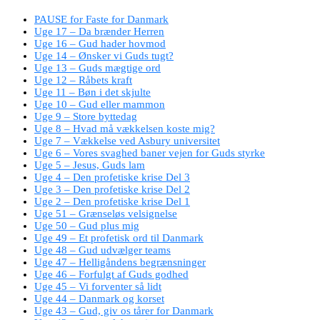
PAUSE for Faste for Danmark
Uge 17 – Da brænder Herren
Uge 16 – Gud hader hovmod
Uge 14 – Ønsker vi Guds tugt?
Uge 13 – Guds mægtige ord
Uge 12 – Råbets kraft
Uge 11 – Bøn i det skjulte
Uge 10 – Gud eller mammon
Uge 9 – Store byttedag
Uge 8 – Hvad må vækkelsen koste mig?
Uge 7 – Vækkelse ved Asbury universitet
Uge 6 – Vores svaghed baner vejen for Guds styrke
Uge 5 – Jesus, Guds lam
Uge 4 – Den profetiske krise Del 3
Uge 3 – Den profetiske krise Del 2
Uge 2 – Den profetiske krise Del 1
Uge 51 – Grænseløs velsignelse
Uge 50 – Gud plus mig
Uge 49 – Et profetisk ord til Danmark
Uge 48 – Gud udvælger teams
Uge 47 – Helligåndens begrænsninger
Uge 46 – Forfulgt af Guds godhed
Uge 45 – Vi forventer så lidt
Uge 44 – Danmark og korset
Uge 43 – Gud, giv os tårer for Danmark