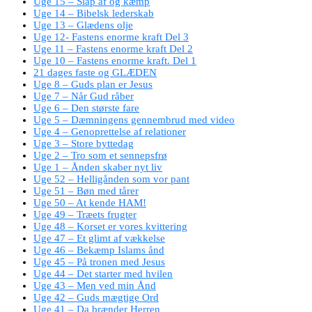
Uge 15 – Slap af og kæmp
Uge 14 – Bibelsk lederskab
Uge 13 – Glædens olje
Uge 12- Fastens enorme kraft Del 3
Uge 11 – Fastens enorme kraft Del 2
Uge 10 – Fastens enorme kraft. Del 1
21 dages faste og GLÆDEN
Uge 8 – Guds plan er Jesus
Uge 7 – Når Gud råber
Uge 6 – Den største fare
Uge 5 – Dæmningens gennembrud med video
Uge 4 – Genoprettelse af relationer
Uge 3 – Store byttedag
Uge 2 – Tro som et sennepsfrø
Uge 1 – Ånden skaber nyt liv
Uge 52 – Helligånden som vor pant
Uge 51 – Bøn med tårer
Uge 50 – At kende HAM!
Uge 49 – Træets frugter
Uge 48 – Korset er vores kvittering
Uge 47 – Et glimt af vækkelse
Uge 46 – Bekæmp Islams ånd
Uge 45 – På tronen med Jesus
Uge 44 – Det starter med hvilen
Uge 43 – Men ved min Ånd
Uge 42 – Guds mægtige Ord
Uge 41 – Da brænder Herren