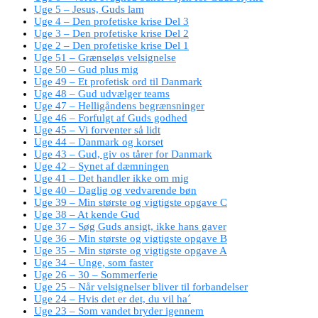
Uge 5 – Jesus, Guds lam
Uge 4 – Den profetiske krise Del 3
Uge 3 – Den profetiske krise Del 2
Uge 2 – Den profetiske krise Del 1
Uge 51 – Grænseløs velsignelse
Uge 50 – Gud plus mig
Uge 49 – Et profetisk ord til Danmark
Uge 48 – Gud udvælger teams
Uge 47 – Helligåndens begrænsninger
Uge 46 – Forfulgt af Guds godhed
Uge 45 – Vi forventer så lidt
Uge 44 – Danmark og korset
Uge 43 – Gud, giv os tårer for Danmark
Uge 42 – Synet af dæmningen
Uge 41 – Det handler ikke om mig
Uge 40 – Daglig og vedvarende bøn
Uge 39 – Min største og vigtigste opgave C
Uge 38 – At kende Gud
Uge 37 – Søg Guds ansigt, ikke hans gaver
Uge 36 – Min største og vigtigste opgave B
Uge 35 – Min største og vigtigste opgave A
Uge 34 – Unge, som faster
Uge 26 – 30 – Sommerferie
Uge 25 – Når velsignelser bliver til forbandelser
Uge 24 – Hvis det er det, du vil ha´
Uge 23 – Som vandet bryder igennem