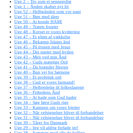
Uge 2 – Tro som et sennepsfrø
Uge 1 – Ånden skaber nyt liv
Uge 52 – Helligånden som vor pant
Uge 51 – Bøn med tårer
Uge 50 – At kende HAM!
Uge 49 – Træets frugter
Uge 48 – Korset er vores kvittering
Uge 47 – Et glimt af vækkelse
Uge 46 – Bekæmp Islams ånd
Uge 45 – På tronen med Jesus
Uge 44 – Det starter med hvilen
Uge 43 – Men ved min Ånd
Uge 42 – Guds mægtige Ord
Uge 41 – Da brænder Herren
Uge 40 – Ban vej for børnene
Uge 39 – Et profetisk ord
Uge 38 – Gud er vores farmand!
Uge 37 – Helbredelse til folkeslagene
Uge 36 – Frihedens Ånd
Uge 35 – At hade som Gud hader
Uge 34 – Søg først Guds rige
Uge 33 – Kampen om vores hjerter
Uge 32 – Når velsignelser bliver til forbandelser
Uge 31 – Når velsignelser bliver til forbandelser
Uge 30 – Tårer for Danmark
Uge 29 – Jeg vil aldrig forlade jer!
Uge 28 – Sammen med alle de hellige