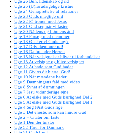
Uge 26 Bøn, lidenskab og ild
Uge 25 (U)forudsigelige kristne
Uge 24 Genoprettelse af relationer
Uge 23 Guds mægtige ord
Uge 22 På tronen med Jesus
Uge 21 Gud ser, når vi faster
Uge 20 Nådens og bønnens ånd
Uge 19 Forsøg med dæmoner
Uge 18 Ønsker vi Guds tugt?
Uge 17 Driv dæmoner ud!
Uge 16 Da brænder Herren
Uge 15 Når velsignelser bliver til forbandelser
Uge 13 At velsigne og blive velsignet
Uge 12 At hade som Gud hader
Uge 11 Giv os dit hjerte, Gud!
Uge 10 Når mændene beder
Uge 9 Dæmningens fald med video
Uge 8 Synet af dæmningen
Uge 7 Jesu vidunderlige øjne
Uge 6 At elske med Guds kærlighed Del 2
Uge 5 At elske med Guds kærlighed Del 1
Uge 4 Søg først Guds rige
Uge 3 Det eneste, som kan hindre Gud
Uge 2 – Citater om faste
Uge 1 Den der tørster
Uge 52 Tårer for Danmark
Uge 51 Gudsfrygt