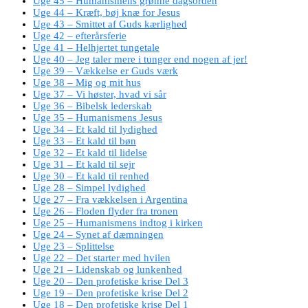
Uge 45 – Humanismens grønne dagsorden
Uge 44 – Kræft, bøj knæ for Jesus
Uge 43 – Smittet af Guds kærlighed
Uge 42 – efterårsferie
Uge 41 – Helhjertet tungetale
Uge 40 – Jeg taler mere i tunger end nogen af jer!
Uge 39 – Vækkelse er Guds værk
Uge 38 – Mig og mit hus
Uge 37 – Vi høster, hvad vi sår
Uge 36 – Bibelsk lederskab
Uge 35 – Humanismens Jesus
Uge 34 – Et kald til lydighed
Uge 33 – Et kald til bøn
Uge 32 – Et kald til lidelse
Uge 31 – Et kald til sejr
Uge 30 – Et kald til renhed
Uge 28 – Simpel lydighed
Uge 27 – Fra vækkelsen i Argentina
Uge 26 – Floden flyder fra tronen
Uge 25 – Humanismens indtog i kirken
Uge 24 – Synet af dæmningen
Uge 23 – Splittelse
Uge 22 – Det starter med hvilen
Uge 21 – Lidenskab og lunkenhed
Uge 20 – Den profetiske krise Del 3
Uge 19 – Den profetiske krise Del 2
Uge 18 – Den profetiske krise Del 1