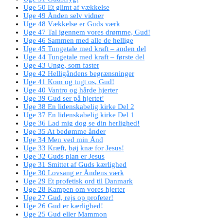
Uge 50 Et glimt af vækkelse
Uge 49 Ånden selv vidner
Uge 48 Vækkelse er Guds værk
Uge 47 Tal igennem vores drømme, Gud!
Uge 46 Sammen med alle de hellige
Uge 45 Tungetale med kraft – anden del
Uge 44 Tungetale med kraft – første del
Uge 43 Unge, som faster
Uge 42 Helligåndens begrænsninger
Uge 41 Kom og tugt os, Gud!
Uge 40 Vantro og hårde hjerter
Uge 39 Gud ser på hjertet!
Uge 38 En lidenskabelig kirke Del 2
Uge 37 En lidenskabelig kirke Del 1
Uge 36 Lad mig dog se din herlighed!
Uge 35 At bedømme ånder
Uge 34 Men ved min Ånd
Uge 33 Kræft, bøj knæ for Jesus!
Uge 32 Guds plan er Jesus
Uge 31 Smittet af Guds kærlighed
Uge 30 Lovsang er Åndens værk
Uge 29 Et profetisk ord til Danmark
Uge 28 Kampen om vores hjerter
Uge 27 Gud, rejs op profeter!
Uge 26 Gud er kærlighed!
Uge 25 Gud eller Mammon