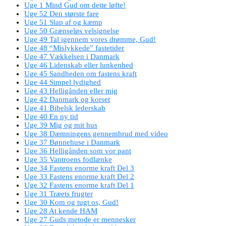
Uge 1 Mind Gud om dette løfte!
Uge 52 Den største fare
Uge 51 Slap af og kæmp
Uge 50 Grænseløs velsignelse
Uge 49 Tal igennem vores drømme, Gud!
Uge 48 “Mislykkede” fastetider
Uge 47 Vækkelsen i Danmark
Uge 46 Lidenskab eller lunkenhed
Uge 45 Sandheden om fastens kraft
Uge 44 Simpel lydighed
Uge 43 Helligånden eller mig
Uge 42 Danmark og korset
Uge 41 Bibelsk lederskab
Uge 40 En ny tid
Uge 39 Mig og mit hus
Uge 38 Dæmningens gennembrud med video
Uge 37 Bønnehuse i Danmark
Uge 36 Helligånden som vor pant
Uge 35 Vantroens fodlænke
Uge 34 Fastens enorme kraft Del 3
Uge 33 Fastens enorme kraft Del 2
Uge 32 Fastens enorme kraft Del 1
Uge 31 Træets frugter
Uge 30 Kom og tugt os, Gud!
Uge 28 At kende HAM
Uge 27 Guds metode er mennesker