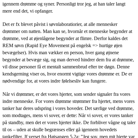
igennem drømme og syner. Personligt tror jeg, at han taler langt
mere end det, vi opfanger.
Det er fx blevet påvist i søvnlaboratiorier, at alle mennesker
drømmer om natten. Man kan se, hvornår et menneske begynder at
drømme, ved at øjenlågene begynder at flimre. Derfor kaldes det
REM søvn (Rapid Eye Movement på engelsk => hurtige øjen
bevægelser). Hvis man vækker en person, hver gang øjnene
begynder at bevæge sig, og man derved hindrer dem fra at drømme,
vil disse personer få et mentalt sammenbrud efter tre døgn. Denne
kendsgerning viser os, hvor enormt vigtige vores drømme er. De er
nødvendige for, at vores indre følelsesliv kan fungere.
Når vi drømmer, er det vores hjerter, som sender signaler fra vores
indre menneske. For vores drømme strømmer fra hjertet, mens vores
tanker har deres udspring i vores hoveder. Det særlige ved drømme,
som modtages, mens vi sover, er dette: Når vi sover, er vores tanker
på standby, men det er vores hjerter ikke. De forbliver vågne og taler
til os – uden at skulle begrænses eller gå igennem hovedets
tankefilter. Jf verset fra Højsangen 5,2a: ”Jeg sov, men mit hjerte var