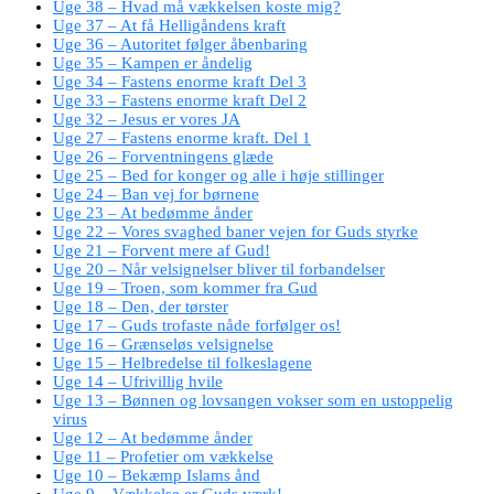
Uge 38 – Hvad må vækkelsen koste mig?
Uge 37 – At få Helligåndens kraft
Uge 36 – Autoritet følger åbenbaring
Uge 35 – Kampen er åndelig
Uge 34 – Fastens enorme kraft Del 3
Uge 33 – Fastens enorme kraft Del 2
Uge 32 – Jesus er vores JA
Uge 27 – Fastens enorme kraft. Del 1
Uge 26 – Forventningens glæde
Uge 25 – Bed for konger og alle i høje stillinger
Uge 24 – Ban vej for børnene
Uge 23 – At bedømme ånder
Uge 22 – Vores svaghed baner vejen for Guds styrke
Uge 21 – Forvent mere af Gud!
Uge 20 – Når velsignelser bliver til forbandelser
Uge 19 – Troen, som kommer fra Gud
Uge 18 – Den, der tørster
Uge 17 – Guds trofaste nåde forfølger os!
Uge 16 – Grænseløs velsignelse
Uge 15 – Helbredelse til folkeslagene
Uge 14 – Ufrivillig hvile
Uge 13 – Bønnen og lovsangen vokser som en ustoppelig
virus
Uge 12 – At bedømme ånder
Uge 11 – Profetier om vækkelse
Uge 10 – Bekæmp Islams ånd
Uge 9 – Vækkelse er Guds værk!