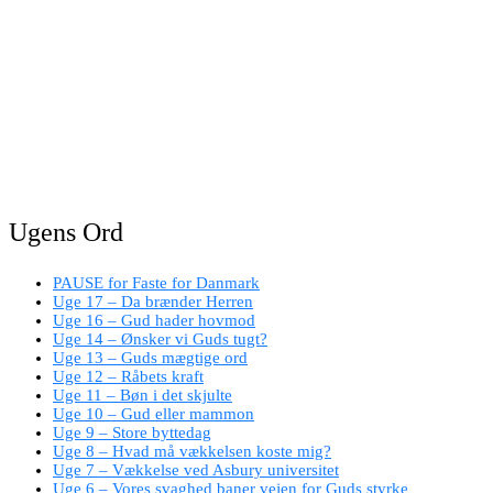
Ugens Ord
PAUSE for Faste for Danmark
Uge 17 – Da brænder Herren
Uge 16 – Gud hader hovmod
Uge 14 – Ønsker vi Guds tugt?
Uge 13 – Guds mægtige ord
Uge 12 – Råbets kraft
Uge 11 – Bøn i det skjulte
Uge 10 – Gud eller mammon
Uge 9 – Store byttedag
Uge 8 – Hvad må vækkelsen koste mig?
Uge 7 – Vækkelse ved Asbury universitet
Uge 6 – Vores svaghed baner vejen for Guds styrke