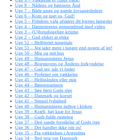
Uge 8 – Nådens og bønnens Ånd
Uge 7 – Både unge og gamle lovsangsledere
Uge 6 – Kom og tugt os, Gud!
Uge 5 – Fritidens valg afslører dit hjertes længsler
Uge 4 – Dæmningens gennembrud med video
Uge 3 – (U)forudsigelige kristne
Uge 2 – Gud elsker at elske
Uge 52 – Helhjertet tungetale
Uge 51 – Jeg taler mere i tunger end nogen af jer!
Uge 50 – Mig og mit hus
Uge 49 – Humanismens Jesus
Uge 48 – Bogstavens og Åndens forkyndelse
Uge 47 – Gud ser, når vi faster
Uge 46 – Profetier om vækkelse
Uge 45 – Helligånden eller mig
Uge 44 – Bønnepartnere
Uge 43 – Søg først Guds rige
Uge 42 – Danmark og korset
Uge 41 – Simpel lydighed
Uge 40 – Humanismens indtog i kirken
Uge 39 – Kræft, bøj knæ for Jesus
Uge 38 – Guds fulde rustning
Uge 37 – Den sande forståelse af Guds rige
Uge 36 – Det handler ikke om os!
Uge 35 – Fra vækkelsen i Argentina
Uge 34 – Bed mig om Danmark