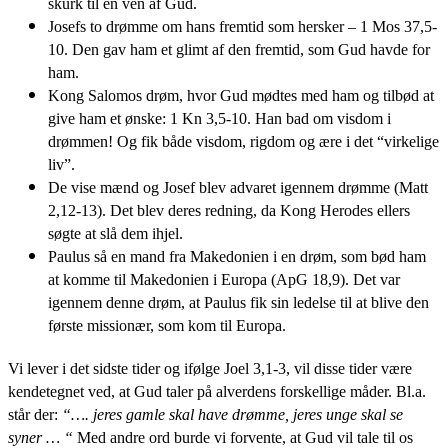
skurk til en ven af Gud.
Josefs to drømme om hans fremtid som hersker – 1 Mos 37,5-
10. Den gav ham et glimt af den fremtid, som Gud havde for
ham.
Kong Salomos drøm, hvor Gud mødtes med ham og tilbød at
give ham et ønske: 1 Kn 3,5-10. Han bad om visdom i
drømmen! Og fik både visdom, rigdom og ære i det “virkelige
liv”.
De vise mænd og Josef blev advaret igennem drømme (Matt
2,12-13). Det blev deres redning, da Kong Herodes ellers
søgte at slå dem ihjel.
Paulus så en mand fra Makedonien i en drøm, som bød ham
at komme til Makedonien i Europa (ApG 18,9). Det var
igennem denne drøm, at Paulus fik sin ledelse til at blive den
første missionær, som kom til Europa.
Vi lever i det sidste tider og ifølge Joel 3,1-3, vil disse tider være
kendetegnet ved, at Gud taler på alverdens forskellige måder. Bl.a.
står der:
“…. jeres gamle skal have drømme, jeres unge skal se
syner … “
Med andre ord burde vi forvente, at Gud vil tale til os