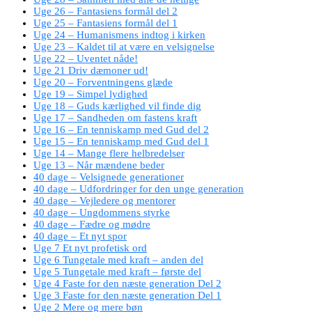
Uge 26 – Fantasiens formål del 2
Uge 25 – Fantasiens formål del 1
Uge 24 – Humanismens indtog i kirken
Uge 23 – Kaldet til at være en velsignelse
Uge 22 – Uventet nåde!
Uge 21 Driv dæmoner ud!
Uge 20 – Forventningens glæde
Uge 19 – Simpel lydighed
Uge 18 – Guds kærlighed vil finde dig
Uge 17 – Sandheden om fastens kraft
Uge 16 – En tenniskamp med Gud del 2
Uge 15 – En tenniskamp med Gud del 1
Uge 14 – Mange flere helbredelser
Uge 13 – Når mændene beder
40 dage – Velsignede generationer
40 dage – Udfordringer for den unge generation
40 dage – Vejledere og mentorer
40 dage – Ungdommens styrke
40 dage – Fædre og mødre
40 dage – Et nyt spor
Uge 7 Et nyt profetisk ord
Uge 6 Tungetale med kraft – anden del
Uge 5 Tungetale med kraft – første del
Uge 4 Faste for den næste generation Del 2
Uge 3 Faste for den næste generation Del 1
Uge 2 Mere og mere bøn