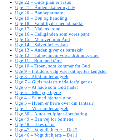
Uge 22 – Guds plan er Jesus
Uge 21 – Ånden skaber nyt liv
Uge 20 – Bønnepartnere
Uge 19 – Bøn og handling
Uge 18 – Vand flyder nedad bakke
Uge 17 – Nådens trone
Uge 16 – Helligånden som vores pant
Uge 15 – Men ved min Ånd
Uge 14 – Salvet fællesskab
Uge 13 – Ånden giver os barnekår
Uge 12 – Tal igennem vores drømme, Gud
Uge 11 – Bøn med tårer
Uge 10 – Troen, som kommer fra Gud
Uge 9 – Fritidens valg viser dit hjertes længsler
Uge 8 – Altid under angreb
Uge 7 – Guds trofaste nåde forfølger os
Uge 6 – At hade som Gud hader
Uge 5 – Mit syge hjerte
Uge 4 – Se med hjertets øjne
Uge 3 – Hvem er herre over din fantasi?
Uge 2 – Vi er under angreb
Uge 50 – Autoritet følger åbenbaring
Uge 49 – Ban vej for børnene
Uge 48 – Blæs på os
Uge 47 – Vogt dit hjerte – Del 2
Uge 46 – Vogt dit hjerte – Del 1