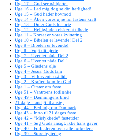
Uge 17 – Gud ser på hjertet
Uge 16 – Lad mig dog se din herlighed!
Uge 15 – Gud hader hovmod
Uge 14 – Åben vores øjne for fastens kraft
Uge 13 – Du er Guds historie
Uge 12 – Helligånden elsker at tilbede
Uge 11 – Korset er vores kvittering
Uge 10 – Bibelen er levende! Del 2
Uge 9 – Bibelen er levende!
Uge 8 – Vogt dit hjerte
Uge 7 – Uventet nåde Del 2
Uge 6 – Uventet nåde Del 1
Uge 5 – Glædens olje
Uge 4 – Jesus, Guds lam
Uge 3 – Vi forventer så lidt
Uge 2 – Kraften kom fra Gud
Uge 1 – Citater om faste
Uge 51 – Vantroens fodlænke
Uge 49 – Dæmningens brud
21 dage – ansigt til ansigt
Uge 44 – Bed mig om Danmark
Uge 43 – Intro til 21 dages faste
Uge 42 – “Mislykkede” fastetider
Uge 41 – Søg Guds ansigt, ikke hans gaver
Uge 40 – Forbederen over alle forbedere
Uge 39 – Store byttedag