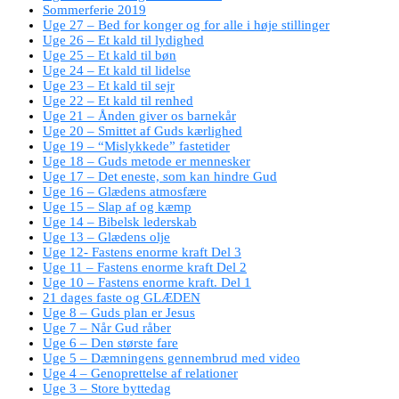
Sommerferie 2019
Uge 27 – Bed for konger og for alle i høje stillinger
Uge 26 – Et kald til lydighed
Uge 25 – Et kald til bøn
Uge 24 – Et kald til lidelse
Uge 23 – Et kald til sejr
Uge 22 – Et kald til renhed
Uge 21 – Ånden giver os barnekår
Uge 20 – Smittet af Guds kærlighed
Uge 19 – “Mislykkede” fastetider
Uge 18 – Guds metode er mennesker
Uge 17 – Det eneste, som kan hindre Gud
Uge 16 – Glædens atmosfære
Uge 15 – Slap af og kæmp
Uge 14 – Bibelsk lederskab
Uge 13 – Glædens olje
Uge 12- Fastens enorme kraft Del 3
Uge 11 – Fastens enorme kraft Del 2
Uge 10 – Fastens enorme kraft. Del 1
21 dages faste og GLÆDEN
Uge 8 – Guds plan er Jesus
Uge 7 – Når Gud råber
Uge 6 – Den største fare
Uge 5 – Dæmningens gennembrud med video
Uge 4 – Genoprettelse af relationer
Uge 3 – Store byttedag