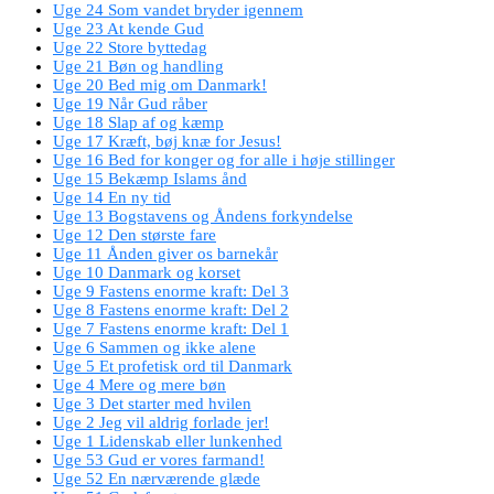
Uge 24 Som vandet bryder igennem
Uge 23 At kende Gud
Uge 22 Store byttedag
Uge 21 Bøn og handling
Uge 20 Bed mig om Danmark!
Uge 19 Når Gud råber
Uge 18 Slap af og kæmp
Uge 17 Kræft, bøj knæ for Jesus!
Uge 16 Bed for konger og for alle i høje stillinger
Uge 15 Bekæmp Islams ånd
Uge 14 En ny tid
Uge 13 Bogstavens og Åndens forkyndelse
Uge 12 Den største fare
Uge 11 Ånden giver os barnekår
Uge 10 Danmark og korset
Uge 9 Fastens enorme kraft: Del 3
Uge 8 Fastens enorme kraft: Del 2
Uge 7 Fastens enorme kraft: Del 1
Uge 6 Sammen og ikke alene
Uge 5 Et profetisk ord til Danmark
Uge 4 Mere og mere bøn
Uge 3 Det starter med hvilen
Uge 2 Jeg vil aldrig forlade jer!
Uge 1 Lidenskab eller lunkenhed
Uge 53 Gud er vores farmand!
Uge 52 En nærværende glæde