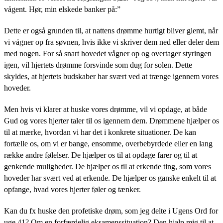
vågent. Hør, min elskede banker på:”
Dette er også grunden til, at nattens drømme hurtigt bliver glemt, når
vi vågner op fra søvnen, hvis ikke vi skriver dem ned eller deler dem
med nogen. For så snart hovedet vågner op og overtager styringen
igen, vil hjertets drømme forsvinde som dug for solen. Dette
skyldes, at hjertets budskaber har svært ved at trænge igennem vores
hoveder.
Men hvis vi klarer at huske vores drømme, vil vi opdage, at både
Gud og vores hjerter taler til os igennem dem. Drømmene hjælper os
til at mærke, hvordan vi har det i konkrete situationer. De kan
fortælle os, om vi er bange, ensomme, overbebyrdede eller en lang
række andre følelser. De hjælper os til at opdage farer og til at
genkende muligheder. De hjælper os til at erkende ting, som vores
hoveder har svært ved at erkende. De hjælper os ganske enkelt til at
opfange, hvad vores hjerter føler og tænker.
Kan du fx huske den profetiske drøm, som jeg delte i Ugens Ord for
uge 41? Om en forfærdelig eksamenssituation? Den hjalp mig til at