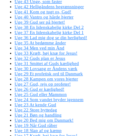
Uge 43 Unge, som faster
Uge 42 Helligåndens begrænsninger
Uge 41 Kom og tugt os, Gud!
Uge 40 Vantro og hårde hjerter
Uge 39 Gud ser på hjertet!
Uge 38 En lidenskabelig kirke Del 2
Uge 37 En lidenskabelig kirke Del 1
Uge 36 Lad mig dog se din herlighed!
Uge 35 At bedømme ånder
Uge 34 Men ved min Ånd
Uge 33 Kræft, bøj knæ for Jesus!
Uge 32 Guds plan er Jesus
Uge 31 Smittet af Guds kærlighed
Uge 30 Lovsang er Åndens værk
Uge 29 Et profetisk ord til Danmark
Uge 28 Kampen om vores hjerter
Uge 27 Gud, rejs op profeter!
Uge 26 Gud er kærlighed!
Uge 25 Gud eller Mammon
Uge 24 Som vandet bryder igennem
Uge 23 At kende Gud
Uge 22 Store byttedag
Uge 21 Bøn og handling
Uge 20 Bed mig om Danmark!
Uge 19 Når Gud råber
Uge 18 Slap af og kæmp
Uge 17 Kræft, bøj knæ for Jesus!