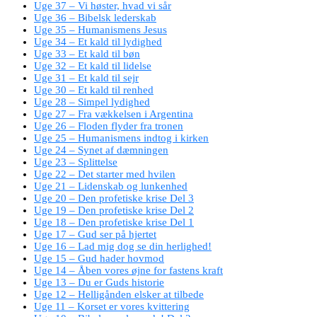
Uge 37 – Vi høster, hvad vi sår
Uge 36 – Bibelsk lederskab
Uge 35 – Humanismens Jesus
Uge 34 – Et kald til lydighed
Uge 33 – Et kald til bøn
Uge 32 – Et kald til lidelse
Uge 31 – Et kald til sejr
Uge 30 – Et kald til renhed
Uge 28 – Simpel lydighed
Uge 27 – Fra vækkelsen i Argentina
Uge 26 – Floden flyder fra tronen
Uge 25 – Humanismens indtog i kirken
Uge 24 – Synet af dæmningen
Uge 23 – Splittelse
Uge 22 – Det starter med hvilen
Uge 21 – Lidenskab og lunkenhed
Uge 20 – Den profetiske krise Del 3
Uge 19 – Den profetiske krise Del 2
Uge 18 – Den profetiske krise Del 1
Uge 17 – Gud ser på hjertet
Uge 16 – Lad mig dog se din herlighed!
Uge 15 – Gud hader hovmod
Uge 14 – Åben vores øjne for fastens kraft
Uge 13 – Du er Guds historie
Uge 12 – Helligånden elsker at tilbede
Uge 11 – Korset er vores kvittering