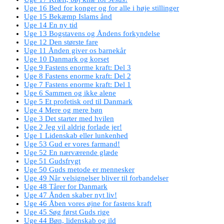
Uge 16 Bed for konger og for alle i høje stillinger
Uge 15 Bekæmp Islams ånd
Uge 14 En ny tid
Uge 13 Bogstavens og Åndens forkyndelse
Uge 12 Den største fare
Uge 11 Ånden giver os barnekår
Uge 10 Danmark og korset
Uge 9 Fastens enorme kraft: Del 3
Uge 8 Fastens enorme kraft: Del 2
Uge 7 Fastens enorme kraft: Del 1
Uge 6 Sammen og ikke alene
Uge 5 Et profetisk ord til Danmark
Uge 4 Mere og mere bøn
Uge 3 Det starter med hvilen
Uge 2 Jeg vil aldrig forlade jer!
Uge 1 Lidenskab eller lunkenhed
Uge 53 Gud er vores farmand!
Uge 52 En nærværende glæde
Uge 51 Gudsfrygt
Uge 50 Guds metode er mennesker
Uge 49 Når velsignelser bliver til forbandelser
Uge 48 Tårer for Danmark
Uge 47 Ånden skaber nyt liv!
Uge 46 Åben vores øjne for fastens kraft
Uge 45 Søg først Guds rige
Uge 44 Bøn, lidenskab og ild