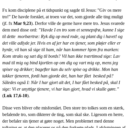
Fx kom disciplene på et tidspunkt og sagde til Jesus: ”Giv os mere
tro!” De havde forstået, at troen var det, som gjorde alle ting muligt
(jf. fx
Mar 9,23
). Derfor ville de gerne have mere tro. Jesus svarede
dem med disse ord:
”Havde I en tro som et sennepsfrø, kunne I sige
til dette morbærtræ: Ryk dig op med rode, og plant dig i havet! og
det ville adlyde jer. Hvis en af jer har en tjener, som pløjer eller er
hyrde, vil han så sige til ham, når han kommer hjem fra marken:
Kom straks og sæt dig til bords? Vil han ikke tværtimod sige: Lav
mad til mig og bind kjortlen op om dig og vart mig op, mens jeg
spiser og drikker; bagefter kan du selv spise og drikke. Mon han
takker tjeneren, fordi han gjorde det, han har fået besked på?
Således også I: Når I har gjort alt det, I har fået besked på, skal I
sige: Vi er unyttige tjenere, vi har kun gjort, hvad vi skulle gøre.”
(
Luk 17,6-10
).
Disse vers bliver ofte misforstået. Den store tro tolkes som en stærk,
befalende tro, som dikterer de ting, som skal ske. Ligesom en herre,
der befaler sin tjener at gøre noget. Men problemet med denne
tolkning er, at den placerer os på den forkerte plads. I afslutningen af