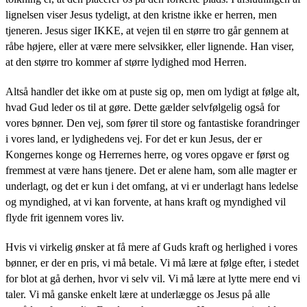
lignelsen viser Jesus tydeligt, at den kristne ikke er herren, men
tjeneren. Jesus siger IKKE, at vejen til en større tro går gennem at
råbe højere, eller at være mere selvsikker, eller lignende. Han viser,
at den større tro kommer af større lydighed mod Herren.
Altså handler det ikke om at puste sig op, men om lydigt at følge alt,
hvad Gud leder os til at gøre. Dette gælder selvfølgelig også for
vores bønner. Den vej, som fører til store og fantastiske forandringer
i vores land, er lydighedens vej. For det er kun Jesus, der er
Kongernes konge og Herrernes herre, og vores opgave er først og
fremmest at være hans tjenere. Det er alene ham, som alle magter er
underlagt, og det er kun i det omfang, at vi er underlagt hans ledelse
og myndighed, at vi kan forvente, at hans kraft og myndighed vil
flyde frit igennem vores liv.
Hvis vi virkelig ønsker at få mere af Guds kraft og herlighed i vores
bønner, er der en pris, vi må betale. Vi må lære at følge efter, i stedet
for blot at gå derhen, hvor vi selv vil. Vi må lære at lytte mere end vi
taler. Vi må ganske enkelt lære at underlægge os Jesus på alle