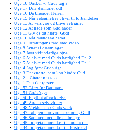
Uge 18 Ønsker vi Guds tugt?
Uge 17 Driv dæmoner ud!
Uge 16 Da brænder Herren
Uge 15 Når velsignelser bliver til forbandelser
Uge 13 At velsigne og blive velsignet
Uge 12 At hade som Gud hader
Uge 11 Giv os dit hjerte, Gud!
Uge 10 Når mændene beder
Uge 9 Dæmningens fald med video
Uge 8 Synet af dæmningen
Uge 7 Jesu vidunderlige øjne
Uge 6 At elske med Guds kærlighed Del 2
Uge 5 At elske med Guds kærlighed Del 1
Uge 4 Søg først Guds rige
Uge 3 Det eneste, som kan hindre Gud
Uge 2 – Citater om faste
Uge 1 Den der tørster
Uge 52 Tårer for Danmark
Uge 51 Gudsfrygt
Uge 50 Et glimt af vækkelse
Uge 49 Ånden selv vidner
Uge 48 Vækkelse er Guds værk
Uge 47 Tal igennem vores drømme, Gud!
Uge 46 Sammen med alle de hellige
Uge 45 Tungetale med kraft – anden del
Uge 44 Tungetale med kraft – første del