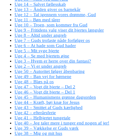
Uge 14 – Salvet fællesskab
Uge 13 – Ånden giver os barnekår
Uge 12 – Tal igennem vores drømme, Gud
Uge 11 – Bøn med tårer
Uge 10 – Troen, som kommer fra Gud
Uge 9 – Fritidens valg viser dit hjertes længsler
Uge 8 – Altid under angreb
Uge 7 – Guds trofaste nåde forfølger os
Uge 6 – At hade som Gud hader
Uge 5 – Mit syge hjerte
Uge 4 – Se med hjertets øjne
Uge 3 – Hvem er herre over din fantasi?
Uge 2 – Vi er under angreb
Uge 50 – Autoritet følger åbenbaring
Uge 49 – Ban vej for børnene
Uge 48 – Blæs på os
Uge 47 – Vogt dit hjerte – Del 2
Uge 46 – Vogt dit hjerte – Del 1
Uge 45 – Humanismens grønne dagsorden
Uge 44 – Kræft, bøj knæ for Jesus
Uge 43 – Smittet af Guds kærlighed
Uge 42 – efterårsferie
Uge 41 – Helhjertet tungetale
Uge 40 – Jeg taler mere i tunger end nogen af jer!
Uge 39 – Vækkelse er Guds værk
Uge 38 – Mig og mit hus