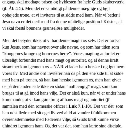
engang skal modtage prisen og hyldesten fra hele Guds skaberværk
(jf. Åb 4-5). Men det er samtidigt på denne mægtige og højt
ophøjede trone, at vi inviteres til at sidde med ham. Når vi beder i
Jesu navn er det derfor ud fra denne ufattelige position i Kristus, at
vi skal forstå bønnens grænseløse muligheder.
Men det betyder ikke, at vi har denne magt i os selv. Det er fortsat
kun Jesus, som har navnet over alle navne, og som har titlen som
“kongernes konge og herrernes herre”. Vores magt og autoritet er
uløseligt forbundet med hans magt og autoritet, og al denne kraft
strømmer kun igennem os – NÅR vi lader ham herske i og igennem
vores liv. Med andre ord inviterer han os på den ene side til at sidde
med ham på tronen, så han kan herske igennem os, men han giver
os på den anden side ikke en sådan “uafhængig” magt, som kan
bruges til at gå imod hans vilje. Det er altså kun, når vi er under hans
kommando, at vi kan gøre brug af hans magt og autoritet (jf.
samtalen med den romerske officer i
Luk 7,1-10
). Det var det, som
han udstillede med sit eget liv ved altid at vandre i fuldkommen
overensstemmelse med Faderens vilje, så Guds kraft kunne virke
uhindret igennem ham. Og det var det, som han lærte sine disciple.