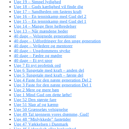
Uge 19 – Simpel lydighed
Uge 18 – Guds kærlighed vil finde dig
Uge 17 – Sandheden om fastens kraft
Uge 16 – En tenniskamp med Gud del 2
Uge 15 – En tenniskamp med Gud del 1
Uge 14 – Mange flere helbredelser
Uge 13 – Når mændene beder
40 dage – Velsignede generationer
40 dage – Udfordringer for den unge generation
40 dage – Vejledere og mentorer
40 dage – Ungdommens styrke
40 dage – Fædre og mødre
40 dage – Et nyt spor
Uge 7 Et nyt profetisk ord
Uge 6 Tungetale med kraft – anden del
Uge 5 Tungetale med kraft – første del
Uge 4 Faste for den næste generation Del 2
Uge 3 Faste for den næste generation Del 1
Uge 2 Mere og mere bøn
Uge 1 Mind Gud om dette løfte!
Uge 52 Den største fare
Uge 51 Slap af og kæmp
Uge 50 Grænseløs velsignelse
Uge 49 Tal igennem vores drømme, Gud!
Uge 48 “Mislykkede” fastetider
Uge 47 Vækkelsen i Danmark
Uge 46 Lidenskab eller lunkenhed