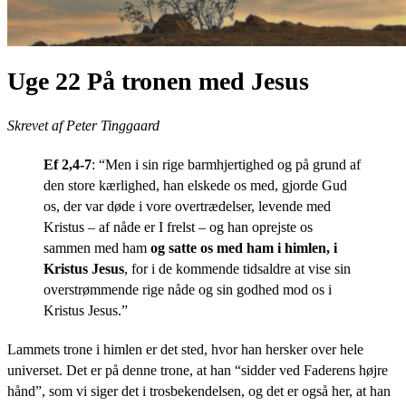
Uge 22 På tronen med Jesus
Skrevet af Peter Tinggaard
Ef 2,4-7
: “
Men i sin rige barmhjertighed og på grund af
den store kærlighed, han elskede os med, gjorde Gud
os, der var døde i vore overtrædelser, levende med
Kristus – af nåde er I frelst – og han oprejste os
sammen med ham
og satte os med ham i himlen, i
Kristus Jesus
, for i de kommende tidsaldre at vise sin
overstrømmende rige nåde og sin godhed mod os i
Kristus Jesus.”
Lammets trone i himlen er det sted, hvor han hersker over hele
universet. Det er på denne trone, at han “sidder ved Faderens højre
hånd”, som vi siger det i trosbekendelsen, og det er også her, at han