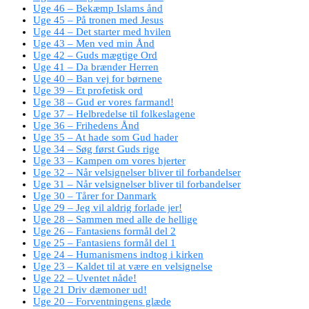
Uge 46 – Bekæmp Islams ånd
Uge 45 – På tronen med Jesus
Uge 44 – Det starter med hvilen
Uge 43 – Men ved min Ånd
Uge 42 – Guds mægtige Ord
Uge 41 – Da brænder Herren
Uge 40 – Ban vej for børnene
Uge 39 – Et profetisk ord
Uge 38 – Gud er vores farmand!
Uge 37 – Helbredelse til folkeslagene
Uge 36 – Frihedens Ånd
Uge 35 – At hade som Gud hader
Uge 34 – Søg først Guds rige
Uge 33 – Kampen om vores hjerter
Uge 32 – Når velsignelser bliver til forbandelser
Uge 31 – Når velsignelser bliver til forbandelser
Uge 30 – Tårer for Danmark
Uge 29 – Jeg vil aldrig forlade jer!
Uge 28 – Sammen med alle de hellige
Uge 26 – Fantasiens formål del 2
Uge 25 – Fantasiens formål del 1
Uge 24 – Humanismens indtog i kirken
Uge 23 – Kaldet til at være en velsignelse
Uge 22 – Uventet nåde!
Uge 21 Driv dæmoner ud!
Uge 20 – Forventningens glæde