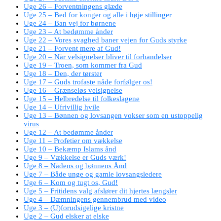
Uge 26 – Forventningens glæde
Uge 25 – Bed for konger og alle i høje stillinger
Uge 24 – Ban vej for børnene
Uge 23 – At bedømme ånder
Uge 22 – Vores svaghed baner vejen for Guds styrke
Uge 21 – Forvent mere af Gud!
Uge 20 – Når velsignelser bliver til forbandelser
Uge 19 – Troen, som kommer fra Gud
Uge 18 – Den, der tørster
Uge 17 – Guds trofaste nåde forfølger os!
Uge 16 – Grænseløs velsignelse
Uge 15 – Helbredelse til folkeslagene
Uge 14 – Ufrivillig hvile
Uge 13 – Bønnen og lovsangen vokser som en ustoppelig
virus
Uge 12 – At bedømme ånder
Uge 11 – Profetier om vækkelse
Uge 10 – Bekæmp Islams ånd
Uge 9 – Vækkelse er Guds værk!
Uge 8 – Nådens og bønnens Ånd
Uge 7 – Både unge og gamle lovsangsledere
Uge 6 – Kom og tugt os, Gud!
Uge 5 – Fritidens valg afslører dit hjertes længsler
Uge 4 – Dæmningens gennembrud med video
Uge 3 – (U)forudsigelige kristne
Uge 2 – Gud elsker at elske