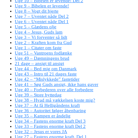
Uge 10 – Bibelen er levende! Del 2
Uge 9 – Bibelen er levende!
Uge 8 – Vogt dit hjerte
Uge 7 – Uventet nåde Del 2
Uge 6 – Uventet nåde Del 1
Uge 5 – Glædens olje
Uge 4 – Jesus, Guds lam
Uge 3 – Vi forventer så lidt
Uge 2 – Kraften kom fra Gud
Uge 1 – Citater om faste
Uge 51 – Vantroens fodlænke
Uge 49 – Dæmningens brud
21 dage – ansigt til ansigt
Uge 44 – Bed mig om Danmark
Uge 43 – Intro til 21 dages faste
Uge 42 – “Mislykkede” fastetider
Uge 41 – Søg Guds ansigt, ikke hans gaver
Uge 40 – Forbederen over alle forbedere
Uge 39 – Store byttedag
Uge 38 – Hvad må vækkelsen koste mig?
Uge 37 – At få Helligåndens kraft
Uge 36 – Autoritet følger åbenbaring
Uge 35 – Kampen er åndelig
Uge 34 – Fastens enorme kraft Del 3
Uge 33 – Fastens enorme kraft Del 2
Uge 32 – Jesus er vores JA
Uge 27 – Fastens enorme kraft. Del 1