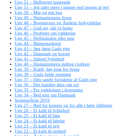
Uge 52 – Helhjertet tungetale
Uge 51 – Jeg taler mere i tunger end nogen af jer!
Uge 50 – Mig og mit hus
Uge 49 – Humanismens Jesus
Uge 48 – Bogstavens og Åndens forkyndelse
Uge 47 – Gud ser, når vi faster
Uge 46 – Profetier om vækkelse
Uge 45 – Helligånden eller mig
Uge 44 – Bønnepartnere
Uge 43 – Søg først Guds rige
Uge 42 – Danmark og korset
Uge 41 – Simpel lydighed
Uge 40 – Humanismens indtog i kirken
Uge 39 – Kræft, bøj knæ for Jesus
Uge 38 – Guds fulde rustning
Uge 37 – Den sande forståelse af Guds rige
Uge 36 – Det handler ikke om os!
Uge 35 – Fra vækkelsen i Argentina
Uge 34 – Bed mig om Danmark
Sommerferie 2019
Uge 27 – Bed for konger og for alle i høje stillinger
Uge 26 – Et kald til lydighed
Uge 25 – Et kald til bøn
Uge 24 – Et kald til lidelse
Uge 23 – Et kald til sejr
Uge 22 – Et kald til renhed