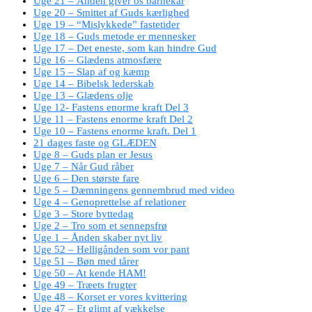
Uge 21 – Ånden giver os barnekår
Uge 20 – Smittet af Guds kærlighed
Uge 19 – “Mislykkede” fastetider
Uge 18 – Guds metode er mennesker
Uge 17 – Det eneste, som kan hindre Gud
Uge 16 – Glædens atmosfære
Uge 15 – Slap af og kæmp
Uge 14 – Bibelsk lederskab
Uge 13 – Glædens olje
Uge 12- Fastens enorme kraft Del 3
Uge 11 – Fastens enorme kraft Del 2
Uge 10 – Fastens enorme kraft. Del 1
21 dages faste og GLÆDEN
Uge 8 – Guds plan er Jesus
Uge 7 – Når Gud råber
Uge 6 – Den største fare
Uge 5 – Dæmningens gennembrud med video
Uge 4 – Genoprettelse af relationer
Uge 3 – Store byttedag
Uge 2 – Tro som et sennepsfrø
Uge 1 – Ånden skaber nyt liv
Uge 52 – Helligånden som vor pant
Uge 51 – Bøn med tårer
Uge 50 – At kende HAM!
Uge 49 – Træets frugter
Uge 48 – Korset er vores kvittering
Uge 47 – Et glimt af vækkelse