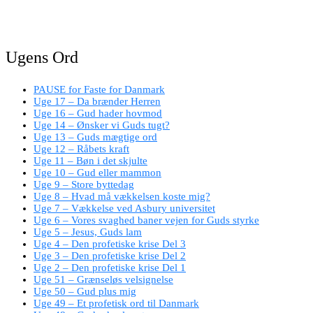
Ugens Ord
PAUSE for Faste for Danmark
Uge 17 – Da brænder Herren
Uge 16 – Gud hader hovmod
Uge 14 – Ønsker vi Guds tugt?
Uge 13 – Guds mægtige ord
Uge 12 – Råbets kraft
Uge 11 – Bøn i det skjulte
Uge 10 – Gud eller mammon
Uge 9 – Store byttedag
Uge 8 – Hvad må vækkelsen koste mig?
Uge 7 – Vækkelse ved Asbury universitet
Uge 6 – Vores svaghed baner vejen for Guds styrke
Uge 5 – Jesus, Guds lam
Uge 4 – Den profetiske krise Del 3
Uge 3 – Den profetiske krise Del 2
Uge 2 – Den profetiske krise Del 1
Uge 51 – Grænseløs velsignelse
Uge 50 – Gud plus mig
Uge 49 – Et profetisk ord til Danmark