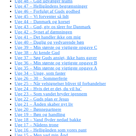
Uge 48 – Gud udvælger teams
Uge 47 – Helligåndens begrænsninger
Uge 46 – Forfulgt af Guds godhed
Uge 45 – Vi forventer så lidt
Uge 44 – Danmark og korset
Uge 43 – Gud, giv os tårer for Danmark
Uge 42 – Synet af dæmningen
Uge 41 – Det handler ikke om mig
Uge 40 – Daglig og vedvarende bøn
Uge 39 – Min største og vigtigste opgave C
Uge 38 – At kende Gud
Uge 37 – Søg Guds ansigt, ikke hans gaver
Uge 36 – Min største og vigtigste opgave B
Uge 35 – Min største og vigtigste opgave A
Uge 34 – Unge, som faster
Uge 26 – 30 – Sommerferie
Uge 25 – Når velsignelser bliver til forbandelser
Uge 24 – Hvis det er det, du vil ha´
Uge 23 – Som vandet bryder igennem
Uge 22 – Guds plan er Jesus
Uge 21 – Ånden skaber nyt liv
Uge 20 – Bønnepartnere
Uge 19 – Bøn og handling
Uge 18 – Vand flyder nedad bakke
Uge 17 – Nådens trone
Uge 16 – Helligånden som vores pant
Uge 15 – Men ved min Ånd