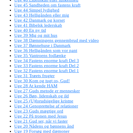
Uge 45 Sandheden om fastens kraft
Uge 44 Simpel lydighed
Uge 43 Helligånden eller mig
Uge 42 Danmark og korset
Uge 41 Bibelsk lederskab
Uge 40 En ny tid
Uge 39 Mig og mit hus
Uge 38 Dæmningens gennembrud med video
Uge 37 Bønnehuse i Danmark
Uge 36 Helligånden som vor pant
Uge 35 Vantroens fodlænke
Uge 34 Fastens enorme kraft Del 3
Uge 33 Fastens enorme kraft Del 2
Uge 32 Fastens enorme kraft Del 1
Uge 31 Træets frugter
Uge 30 Kom og tugt os, Gud!
Uge 28 At kende HAM
Uge 27 Guds metode er mennesker
Uge 26 Bøn, lidenskab og ild
Uge 25 (U)forudsigelige kristne
Uge 24 Genoprettelse af relationer
Uge 23 Guds mægtige ord
Uge 22 På tronen med Jesus
Uge 21 Gud ser, når vi faster
Uge 20 Nådens og bønnens ånd
Uge 19 Forsøg med dæmoner