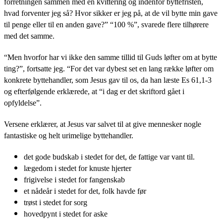
forretningen sammen med en kvittering og indenfor byttefristen,
hvad forventer jeg så? Hvor sikker er jeg på, at de vil bytte min gave
til penge eller til en anden gave?” “100 %”, svarede flere tilhørere
med det samme.
“Men hvorfor har vi ikke den samme tillid til Guds løfter om at bytte
ting?”, fortsatte jeg. “For det var dybest set en lang række løfter om
konkrete byttehandler, som Jesus gav til os, da han læste Es 61,1-3
og efterfølgende erklærede, at “i dag er det skriftord gået i
opfyldelse”.
Versene erklærer, at Jesus var salvet til at give mennesker nogle
fantastiske og helt urimelige byttehandler.
det gode budskab i stedet for det, de fattige var vant til.
lægedom i stedet for knuste hjerter
frigivelse i stedet for fangenskab
et nådeår i stedet for det, folk havde før
trøst i stedet for sorg
hovedpynt i stedet for aske