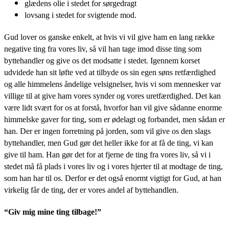
glædens olie i stedet for sørgedragt
lovsang i stedet for svigtende mod.
Gud lover os ganske enkelt, at hvis vi vil give ham en lang række
negative ting fra vores liv, så vil han tage imod disse ting som
byttehandler og give os det modsatte i stedet. Igennem korset
udvidede han sit løfte ved at tilbyde os sin egen søns retfærdighed
og alle himmelens åndelige velsignelser, hvis vi som mennesker var
villige til at give ham vores synder og vores uretfærdighed. Det kan
være lidt svært for os at forstå, hvorfor han vil give sådanne enorme
himmelske gaver for ting, som er ødelagt og forbandet, men sådan er
han. Der er ingen forretning på jorden, som vil give os den slags
byttehandler, men Gud gør det heller ikke for at få de ting, vi kan
give til ham. Han gør det for at fjerne de ting fra vores liv, så vi i
stedet må få plads i vores liv og i vores hjerter til at modtage de ting,
som han har til os. Derfor er det også enormt vigtigt for Gud, at han
virkelig får de ting, der er vores andel af byttehandlen.
“Giv mig mine ting tilbage!”