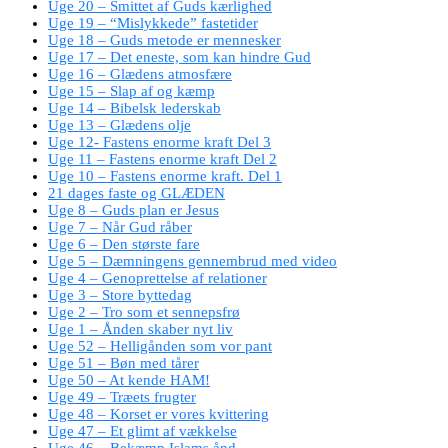
Uge 20 – Smittet af Guds kærlighed
Uge 19 – “Mislykkede” fastetider
Uge 18 – Guds metode er mennesker
Uge 17 – Det eneste, som kan hindre Gud
Uge 16 – Glædens atmosfære
Uge 15 – Slap af og kæmp
Uge 14 – Bibelsk lederskab
Uge 13 – Glædens olje
Uge 12- Fastens enorme kraft Del 3
Uge 11 – Fastens enorme kraft Del 2
Uge 10 – Fastens enorme kraft. Del 1
21 dages faste og GLÆDEN
Uge 8 – Guds plan er Jesus
Uge 7 – Når Gud råber
Uge 6 – Den største fare
Uge 5 – Dæmningens gennembrud med video
Uge 4 – Genoprettelse af relationer
Uge 3 – Store byttedag
Uge 2 – Tro som et sennepsfrø
Uge 1 – Ånden skaber nyt liv
Uge 52 – Helligånden som vor pant
Uge 51 – Bøn med tårer
Uge 50 – At kende HAM!
Uge 49 – Træets frugter
Uge 48 – Korset er vores kvittering
Uge 47 – Et glimt af vækkelse
Uge 46 – Bekæmp Islams ånd