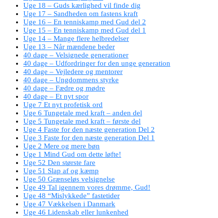
Uge 18 – Guds kærlighed vil finde dig
Uge 17 – Sandheden om fastens kraft
Uge 16 – En tenniskamp med Gud del 2
Uge 15 – En tenniskamp med Gud del 1
Uge 14 – Mange flere helbredelser
Uge 13 – Når mændene beder
40 dage – Velsignede generationer
40 dage – Udfordringer for den unge generation
40 dage – Vejledere og mentorer
40 dage – Ungdommens styrke
40 dage – Fædre og mødre
40 dage – Et nyt spor
Uge 7 Et nyt profetisk ord
Uge 6 Tungetale med kraft – anden del
Uge 5 Tungetale med kraft – første del
Uge 4 Faste for den næste generation Del 2
Uge 3 Faste for den næste generation Del 1
Uge 2 Mere og mere bøn
Uge 1 Mind Gud om dette løfte!
Uge 52 Den største fare
Uge 51 Slap af og kæmp
Uge 50 Grænseløs velsignelse
Uge 49 Tal igennem vores drømme, Gud!
Uge 48 “Mislykkede” fastetider
Uge 47 Vækkelsen i Danmark
Uge 46 Lidenskab eller lunkenhed