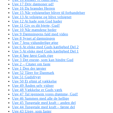
Uge 17 Driv dæmoner ud!
Uge 16 Da brænder Herren
Uge 15 Når velsignelser bliver til forbandelser
Uge 13 At velsigne og blive velsignet
Uge 12 At hade som Gud hader
Uge 11 Giv os dit hjerte, Gud!
Uge 10 Når mændene beder
Uge 9 Dæmningens fald med video
Uge 8 Synet af dæmningen
Uge 7 Jesu vidunderlige øjne
Uge 6 At elske med Guds kærlighed Del 2
Uge 5 At elske med Guds kærlighed Del 1
Uge 4 Søg først Guds rige
Uge 3 Det eneste, som kan hindre Gud
Uge 2 – Citater om faste
Uge 1 Den der tørster
Uge 52 Tårer for Danmark
Uge 51 Gudsfrygt
Uge 50 Et glimt af vækkelse
Uge 49 Ånden selv vidner
Uge 48 Vækkelse er Guds værk
Uge 47 Tal igennem vores drømme, Gud!
Uge 46 Sammen med alle de hellige
Uge 45 Tungetale med kraft – anden del
Uge 44 Tungetale med kraft – første del
Uge 43 Unge, som faster