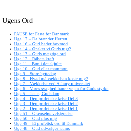
Ugens Ord
PAUSE for Faste for Danmark
Uge 17 – Da brænder Herren
Uge 16 – Gud hader hovmod
Uge 14 – Ønsker vi Guds tugt?
Uge 13 – Guds mægtige ord
Uge 12 – Råbets kraft
Uge 11 – Bøn i det skjulte
Uge 10 – Gud eller mammon
Uge 9 – Store byttedag
Uge 8 – Hvad må vækkelsen koste mig?
Uge 7 – Vækkelse ved Asbury universitet
Uge 6 – Vores svaghed baner vejen for Guds styrke
Uge 5 – Jesus, Guds lam
Uge 4 – Den profetiske krise Del 3
Uge 3 – Den profetiske krise Del 2
Uge 2 – Den profetiske krise Del 1
Uge 51 – Grænseløs velsignelse
Uge 50 – Gud plus mig
Uge 49 – Et profetisk ord til Danmark
Uge 48 – Gud udvælger teams