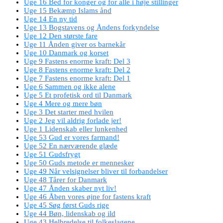
Uge 16 Bed for konger og for alle i høje stillinger
Uge 15 Bekæmp Islams ånd
Uge 14 En ny tid
Uge 13 Bogstavens og Åndens forkyndelse
Uge 12 Den største fare
Uge 11 Ånden giver os barnekår
Uge 10 Danmark og korset
Uge 9 Fastens enorme kraft: Del 3
Uge 8 Fastens enorme kraft: Del 2
Uge 7 Fastens enorme kraft: Del 1
Uge 6 Sammen og ikke alene
Uge 5 Et profetisk ord til Danmark
Uge 4 Mere og mere bøn
Uge 3 Det starter med hvilen
Uge 2 Jeg vil aldrig forlade jer!
Uge 1 Lidenskab eller lunkenhed
Uge 53 Gud er vores farmand!
Uge 52 En nærværende glæde
Uge 51 Gudsfrygt
Uge 50 Guds metode er mennesker
Uge 49 Når velsignelser bliver til forbandelser
Uge 48 Tårer for Danmark
Uge 47 Ånden skaber nyt liv!
Uge 46 Åben vores øjne for fastens kraft
Uge 45 Søg først Guds rige
Uge 44 Bøn, lidenskab og ild
Uge 43 Helbredelse til folkeslagene