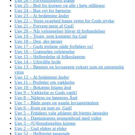
Uge 26 – Forventningens glæde
Uge 25 – Bed for konger og alle i høje stillinger
Uge 24 – Ban vej for børnene
Uge 23 – At bedømme ånder
Uge 22 – Vores svaghed baner vejen for Guds styrke
Uge 21 – Forvent mere af Gud!
Uge 20 – Når velsignelser bliver til forbandelser
Uge 19 – Troen, som kommer fra Gud
Uge 18 – Den, der tørster
Uge 17 – Guds trofaste nåde forfølger os!
Uge 16 – Grænseløs velsignelse
Uge 15 – Helbredelse til folkeslagene
Uge 14 – Ufrivillig hvile
Uge 13 – Bønnen og lovsangen vokser som en ustoppelig
virus
Uge 12 – At bedømme ånder
Uge 11 – Profetier om vækkelse
Uge 10 – Bekæmp Islams ånd
Uge 9 – Vækkelse er Guds værk!
Uge 8 – Nådens og bønnens Ånd
Uge 7 – Både unge og gamle lovsangsledere
Uge 6 – Kom og tugt os, Gud!
Uge 5 – Fritidens valg afslører dit hjertes længsler
Uge 4 – Dæmningens gennembrud med video
Uge 3 – (U)forudsigelige kristne
Uge 2 – Gud elsker at elske
Uge 52 – Helhjertet tungetale