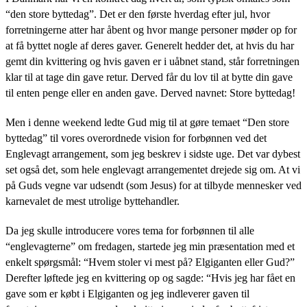
“den store byttedag”. Det er den første hverdag efter jul, hvor
forretningerne atter har åbent og hvor mange personer møder op for
at få byttet nogle af deres gaver. Generelt hedder det, at hvis du har
gemt din kvittering og hvis gaven er i uåbnet stand, står forretningen
klar til at tage din gave retur. Derved får du lov til at bytte din gave
til enten penge eller en anden gave. Derved navnet: Store byttedag!
Men i denne weekend ledte Gud mig til at gøre temaet “Den store
byttedag” til vores overordnede vision for forbønnen ved det
Englevagt arrangement, som jeg beskrev i sidste uge. Det var dybest
set også det, som hele englevagt arrangementet drejede sig om. At vi
på Guds vegne var udsendt (som Jesus) for at tilbyde mennesker ved
karnevalet de mest utrolige byttehandler.
Da jeg skulle introducere vores tema for forbønnen til alle
“englevagterne” om fredagen, startede jeg min præsentation med et
enkelt spørgsmål: “Hvem stoler vi mest på? Elgiganten eller Gud?”
Derefter løftede jeg en kvittering op og sagde: “Hvis jeg har fået en
gave som er købt i Elgiganten og jeg indleverer gaven til