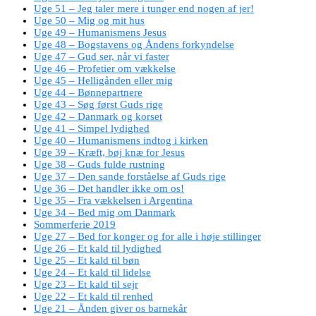
Uge 51 – Jeg taler mere i tunger end nogen af jer!
Uge 50 – Mig og mit hus
Uge 49 – Humanismens Jesus
Uge 48 – Bogstavens og Åndens forkyndelse
Uge 47 – Gud ser, når vi faster
Uge 46 – Profetier om vækkelse
Uge 45 – Helligånden eller mig
Uge 44 – Bønnepartnere
Uge 43 – Søg først Guds rige
Uge 42 – Danmark og korset
Uge 41 – Simpel lydighed
Uge 40 – Humanismens indtog i kirken
Uge 39 – Kræft, bøj knæ for Jesus
Uge 38 – Guds fulde rustning
Uge 37 – Den sande forståelse af Guds rige
Uge 36 – Det handler ikke om os!
Uge 35 – Fra vækkelsen i Argentina
Uge 34 – Bed mig om Danmark
Sommerferie 2019
Uge 27 – Bed for konger og for alle i høje stillinger
Uge 26 – Et kald til lydighed
Uge 25 – Et kald til bøn
Uge 24 – Et kald til lidelse
Uge 23 – Et kald til sejr
Uge 22 – Et kald til renhed
Uge 21 – Ånden giver os barnekår