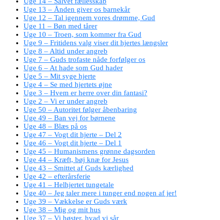
Uge 14 – Salvet fællesskab
Uge 13 – Ånden giver os barnekår
Uge 12 – Tal igennem vores drømme, Gud
Uge 11 – Bøn med tårer
Uge 10 – Troen, som kommer fra Gud
Uge 9 – Fritidens valg viser dit hjertes længsler
Uge 8 – Altid under angreb
Uge 7 – Guds trofaste nåde forfølger os
Uge 6 – At hade som Gud hader
Uge 5 – Mit syge hjerte
Uge 4 – Se med hjertets øjne
Uge 3 – Hvem er herre over din fantasi?
Uge 2 – Vi er under angreb
Uge 50 – Autoritet følger åbenbaring
Uge 49 – Ban vej for børnene
Uge 48 – Blæs på os
Uge 47 – Vogt dit hjerte – Del 2
Uge 46 – Vogt dit hjerte – Del 1
Uge 45 – Humanismens grønne dagsorden
Uge 44 – Kræft, bøj knæ for Jesus
Uge 43 – Smittet af Guds kærlighed
Uge 42 – efterårsferie
Uge 41 – Helhjertet tungetale
Uge 40 – Jeg taler mere i tunger end nogen af jer!
Uge 39 – Vækkelse er Guds værk
Uge 38 – Mig og mit hus
Uge 37 – Vi høster, hvad vi sår