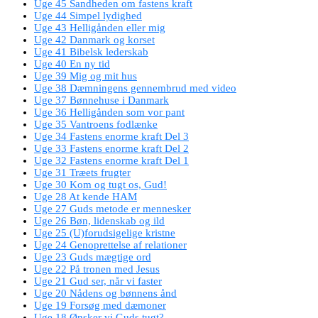
Uge 45 Sandheden om fastens kraft
Uge 44 Simpel lydighed
Uge 43 Helligånden eller mig
Uge 42 Danmark og korset
Uge 41 Bibelsk lederskab
Uge 40 En ny tid
Uge 39 Mig og mit hus
Uge 38 Dæmningens gennembrud med video
Uge 37 Bønnehuse i Danmark
Uge 36 Helligånden som vor pant
Uge 35 Vantroens fodlænke
Uge 34 Fastens enorme kraft Del 3
Uge 33 Fastens enorme kraft Del 2
Uge 32 Fastens enorme kraft Del 1
Uge 31 Træets frugter
Uge 30 Kom og tugt os, Gud!
Uge 28 At kende HAM
Uge 27 Guds metode er mennesker
Uge 26 Bøn, lidenskab og ild
Uge 25 (U)forudsigelige kristne
Uge 24 Genoprettelse af relationer
Uge 23 Guds mægtige ord
Uge 22 På tronen med Jesus
Uge 21 Gud ser, når vi faster
Uge 20 Nådens og bønnens ånd
Uge 19 Forsøg med dæmoner
Uge 18 Ønsker vi Guds tugt?