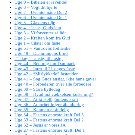
Uge 9 – Bibelen er levende!
Uge 8 – Vogt dit hjerte
Uge 7 – Uventet nåde Del 2
Uge 6 – Uventet nåde Del 1
Uge 5 – Glædens olje
Uge 4 – Jesus, Guds lam
Uge 3 – Vi forventer så lidt
Uge 2 – Kraften kom fra Gud
Uge 1 – Citater om faste
Uge 51 – Vantroens fodlænke
Uge 49 – Dæmningens brud
21 dage – ansigt til ansigt
Uge 44 – Bed mig om Danmark
Uge 43 – Intro til 21 dages faste
Uge 42 – “Mislykkede” fastetider
Uge 41 – Søg Guds ansigt, ikke hans gaver
Uge 40 – Forbederen over alle forbedere
Uge 39 – Store byttedag
Uge 38 – Hvad må vækkelsen koste mig?
Uge 37 – At få Helligåndens kraft
Uge 36 – Autoritet følger åbenbaring
Uge 35 – Kampen er åndelig
Uge 34 – Fastens enorme kraft Del 3
Uge 33 – Fastens enorme kraft Del 2
Uge 32 – Jesus er vores JA
Uge 27 – Fastens enorme kraft. Del 1