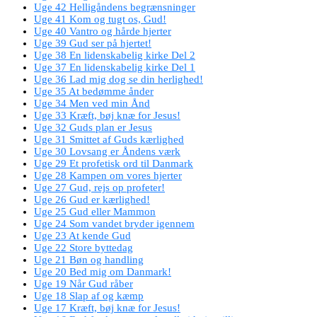
Uge 42 Helligåndens begrænsninger
Uge 41 Kom og tugt os, Gud!
Uge 40 Vantro og hårde hjerter
Uge 39 Gud ser på hjertet!
Uge 38 En lidenskabelig kirke Del 2
Uge 37 En lidenskabelig kirke Del 1
Uge 36 Lad mig dog se din herlighed!
Uge 35 At bedømme ånder
Uge 34 Men ved min Ånd
Uge 33 Kræft, bøj knæ for Jesus!
Uge 32 Guds plan er Jesus
Uge 31 Smittet af Guds kærlighed
Uge 30 Lovsang er Åndens værk
Uge 29 Et profetisk ord til Danmark
Uge 28 Kampen om vores hjerter
Uge 27 Gud, rejs op profeter!
Uge 26 Gud er kærlighed!
Uge 25 Gud eller Mammon
Uge 24 Som vandet bryder igennem
Uge 23 At kende Gud
Uge 22 Store byttedag
Uge 21 Bøn og handling
Uge 20 Bed mig om Danmark!
Uge 19 Når Gud råber
Uge 18 Slap af og kæmp
Uge 17 Kræft, bøj knæ for Jesus!