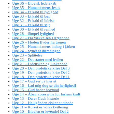
Uge 36 – Bibelsk lederskab
Uge 35 – Humanismens Jesus
Uge 34 – Et kald til lydighed
Uge 33 – Et kald til bøn
Uge 32 – Et kald til lidelse
Uge 31 – Et kald til sejr
Uge 30 – Et kald til renhed
Uge 28 – Simpel lydighed
Uge 27 – Fra vækkelsen i Argentina
Uge 26 – Floden flyder fra tronen
Uge 25 – Humanismens indtog i kirken
Uge 24 – Synet af dæmningen
Uge 23 – Splittelse
Uge 22 – Det starter med hvilen
Uge 21 – Lidenskab og lunkenhed
Uge 20 – Den profetiske krise Del 3
Uge 19 – Den profetiske krise Del 2
Uge 18 – Den profetiske krise Del 1
Uge 17 – Gud ser på hjertet
Uge 16 – Lad mig dog se din herlighed!
Uge 15 – Gud hader hovmod
Uge 14 – Åben vores øjne for fastens kraft
Uge 13 – Du er Guds historie
Uge 12 – Helligånden elsker at tilbede
Uge 11 – Korset er vores kvittering
Uge 10 – Bibelen er levende! Del 2