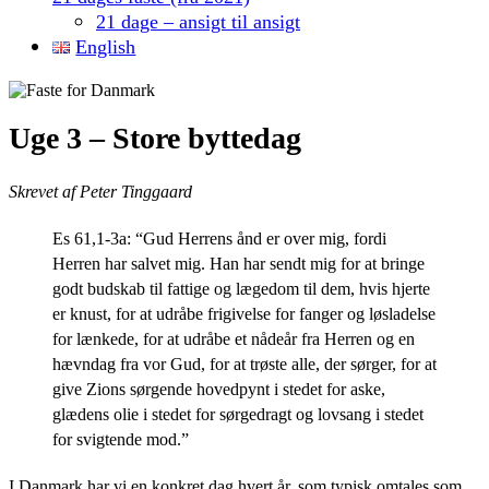
21 dage – ansigt til ansigt
English
Uge 3 – Store byttedag
Skrevet af Peter Tinggaard
Es 61,1-3a: “
Gud Herrens ånd er over mig, fordi
Herren har salvet mig. Han har sendt mig for at bringe
godt budskab til fattige og lægedom til dem, hvis hjerte
er knust, for at udråbe frigivelse for fanger og løsladelse
for lænkede, for at udråbe et nådeår fra Herren og en
hævndag fra vor Gud, for at trøste alle, der sørger, for at
give Zions sørgende hovedpynt i stedet for aske,
glædens olie i stedet for sørgedragt og lovsang i stedet
for svigtende mod.”
I Danmark har vi en konkret dag hvert år, som typisk omtales som