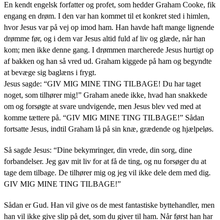
En kendt engelsk forfatter og profet, som hedder Graham Cooke, fik
engang en drøm. I den var han kommet til et konkret sted i himlen,
hvor Jesus var på vej op imod ham. Han havde haft mange lignende
drømme før, og i dem var Jesus altid fuld af liv og glæde, når han
kom; men ikke denne gang. I drømmen marcherede Jesus hurtigt op
af bakken og han så vred ud. Graham kiggede på ham og begyndte
at bevæge sig baglæns i frygt.
Jesus sagde: “GIV MIG MINE TING TILBAGE! Du har taget
noget, som tilhører mig!” Graham anede ikke, hvad han snakkede
om og forsøgte at svare undvigende, men Jesus blev ved med at
komme tættere på. “GIV MIG MINE TING TILBAGE!” Sådan
fortsatte Jesus, indtil Graham lå på sin knæ, grædende og hjælpeløs.
Så sagde Jesus: “Dine bekymringer, din vrede, din sorg, dine
forbandelser. Jeg gav mit liv for at få de ting, og nu forsøger du at
tage dem tilbage. De tilhører mig og jeg vil ikke dele dem med dig.
GIV MIG MINE TING TILBAGE!”
Sådan er Gud. Han vil give os de mest fantastiske byttehandler, men
han vil ikke give slip på det, som du giver til ham. Når først han har