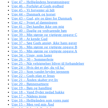
Uge 47 – Helligåndens begrænsninger
Uge 46 – Forfulgt af Guds godhed
Uge 45 – Vi forventer så lidt
Uge 44 – Danmark og korset
Uge 43 – Gud, giv os tårer for Danmark
Uge 42 – Synet af dæmningen
Uge 41 – Det handler ikke om mig
Uge 40 – Daglig og vedvarende bøn
Uge 39 – Min største og vigtigste opgave C
Uge 38 – At kende Gud
Uge 37 – Søg Guds ansigt, ikke hans gaver
Uge 36 – Min største og vigtigste opgave B
Uge 35 – Min største og vigtigste opgave A
Uge 34 – Unge, som faster
Uge 26 – 30 – Sommerferie
Uge 25 – Når velsignelser bliver til forbandelser
Uge 24 – Hvis det er det, du vil ha´
Uge 23 – Som vandet bryder igennem
Uge 22 – Guds plan er Jesus
Uge 21 – Ånden skaber nyt liv
Uge 20 – Bønnepartnere
Uge 19 – Bøn og handling
Uge 18 – Vand flyder nedad bakke
Uge 17 – Nådens trone
Uge 16 – Helligånden som vores pant
Uge 15 – Men ved min Ånd