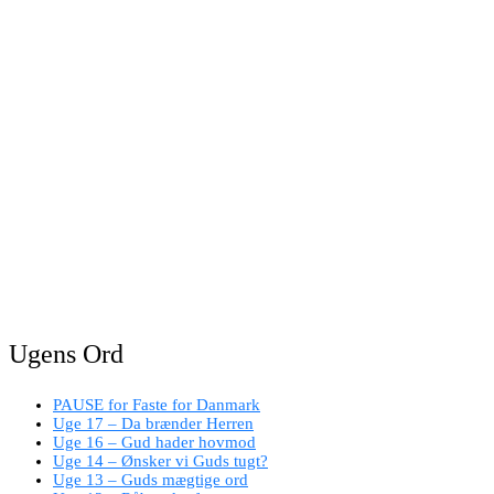
Ugens Ord
PAUSE for Faste for Danmark
Uge 17 – Da brænder Herren
Uge 16 – Gud hader hovmod
Uge 14 – Ønsker vi Guds tugt?
Uge 13 – Guds mægtige ord