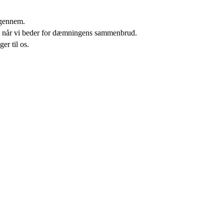
igennem.
o, når vi beder for dæmningens sammenbrud.
er til os.