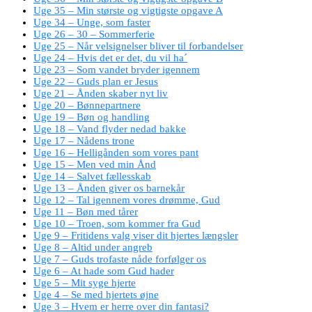
Uge 35 – Min største og vigtigste opgave A
Uge 34 – Unge, som faster
Uge 26 – 30 – Sommerferie
Uge 25 – Når velsignelser bliver til forbandelser
Uge 24 – Hvis det er det, du vil ha´
Uge 23 – Som vandet bryder igennem
Uge 22 – Guds plan er Jesus
Uge 21 – Ånden skaber nyt liv
Uge 20 – Bønnepartnere
Uge 19 – Bøn og handling
Uge 18 – Vand flyder nedad bakke
Uge 17 – Nådens trone
Uge 16 – Helligånden som vores pant
Uge 15 – Men ved min Ånd
Uge 14 – Salvet fællesskab
Uge 13 – Ånden giver os barnekår
Uge 12 – Tal igennem vores drømme, Gud
Uge 11 – Bøn med tårer
Uge 10 – Troen, som kommer fra Gud
Uge 9 – Fritidens valg viser dit hjertes længsler
Uge 8 – Altid under angreb
Uge 7 – Guds trofaste nåde forfølger os
Uge 6 – At hade som Gud hader
Uge 5 – Mit syge hjerte
Uge 4 – Se med hjertets øjne
Uge 3 – Hvem er herre over din fantasi?