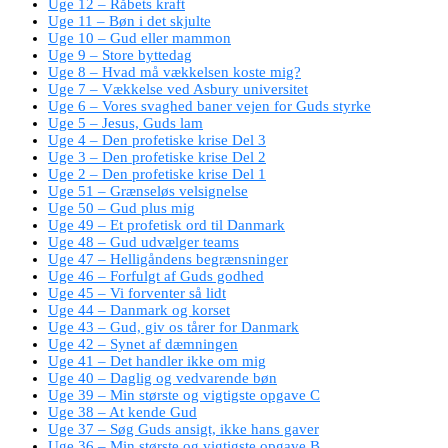
Uge 12 – Råbets kraft
Uge 11 – Bøn i det skjulte
Uge 10 – Gud eller mammon
Uge 9 – Store byttedag
Uge 8 – Hvad må vækkelsen koste mig?
Uge 7 – Vækkelse ved Asbury universitet
Uge 6 – Vores svaghed baner vejen for Guds styrke
Uge 5 – Jesus, Guds lam
Uge 4 – Den profetiske krise Del 3
Uge 3 – Den profetiske krise Del 2
Uge 2 – Den profetiske krise Del 1
Uge 51 – Grænseløs velsignelse
Uge 50 – Gud plus mig
Uge 49 – Et profetisk ord til Danmark
Uge 48 – Gud udvælger teams
Uge 47 – Helligåndens begrænsninger
Uge 46 – Forfulgt af Guds godhed
Uge 45 – Vi forventer så lidt
Uge 44 – Danmark og korset
Uge 43 – Gud, giv os tårer for Danmark
Uge 42 – Synet af dæmningen
Uge 41 – Det handler ikke om mig
Uge 40 – Daglig og vedvarende bøn
Uge 39 – Min største og vigtigste opgave C
Uge 38 – At kende Gud
Uge 37 – Søg Guds ansigt, ikke hans gaver
Uge 36 – Min største og vigtigste opgave B