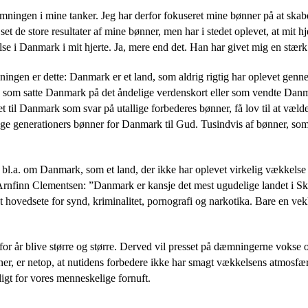
dæmningen i mine tanker. Jeg har derfor fokuseret mine bønner på at sk
t de store resultater af mine bønner, men har i stedet oplevet, at mit 
se i Danmark i mit hjerte. Ja, mere end det. Han har givet mig en stæ
æmningen er dette: Danmark er et land, som aldrig rigtig har oplevet 
, som satte Danmark på det åndelige verdenskort eller som vendte Dan
et til Danmark som svar på utallige forbederes bønner, få lov til at væld
ange generationers bønner for Danmark til Gud. Tusindvis af bønner, so
 – bl.a. om Danmark, som et land, der ikke har oplevet virkelig vækkelse
 Arnfinn Clementsen: ”Danmark er kansje det mest ugudelige landet i S
hovedsete for synd, kriminalitet, pornografi og narkotika. Bare en vek
 for år blive større og større. Derved vil presset på dæmningerne vok
ner, er netop, at nutidens forbedere ikke har smagt vækkelsens atmosf
igt for vores menneskelige fornuft.