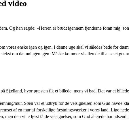
d video
 dem. Og han sagde: »Herren er brudt igennem fjenderne foran mig, so
Gud om vores ønske igen og igen. I denne uge skal vi således bede for
nde tekst om dæmningen igen. Måske kommer vi allerede til at se et gen
 på Sjælland, hvor præsten fik et billede, mens vi bad. Det var et bille
mning/mur. Søen var et udtryk for de velsignelser, som Gud havde kla
mset af en mur af forskellige fæstningsværker i vores land. Lige ned
, men den ville først få de velsignelser, som Gud allerede har udsendt t