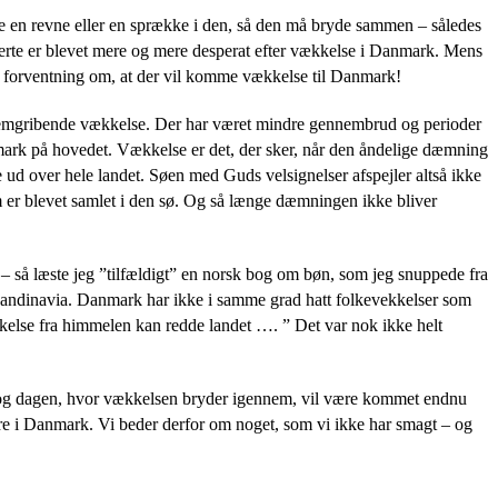
abe en revne eller en sprække i den, så den må bryde sammen – således
hjerte er blevet mere og mere desperat efter vækkelse i Danmark. Mens
rk forventning om, at der vil komme vækkelse til Danmark!
gennemgribende vækkelse. Der har været mindre gennembrud og perioder
mark på hovedet. Vækkelse er det, der sker, når den åndelige dæmning
e ud over hele landet. Søen med Guds velsignelser afspejler altså ikke
m er blevet samlet i den sø. Og så længe dæmningen ikke bliver
 – så læste jeg ”tilfældigt” en norsk bog om bøn, som jeg snuppede fra
kandinavia. Danmark har ikke i samme grad hatt folkevekkelser som
kelse fra himmelen kan redde landet …. ” Det var nok ikke helt
se og dagen, hvor vækkelsen bryder igennem, vil være kommet endnu
ære i Danmark. Vi beder derfor om noget, som vi ikke har smagt – og