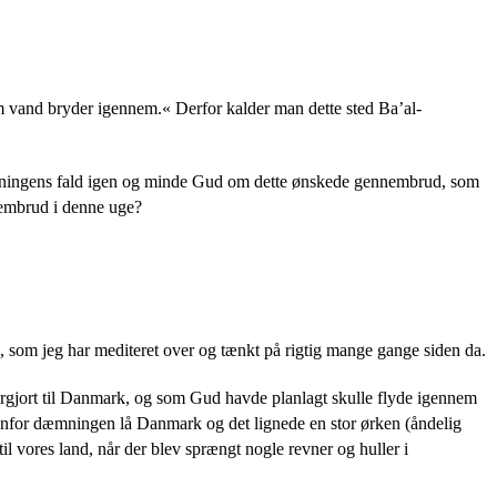
m vand bryder igennem.« Derfor kalder man dette sted Ba’al-
 dæmningens fald igen og minde Gud om dette ønskede gennembrud, som
nembrud i denne uge?
de, som jeg har mediteret over og tænkt på rigtig mange gange siden da.
rgjort til Danmark, og som Gud havde planlagt skulle flyde igennem
enfor dæmningen lå Danmark og det lignede en stor ørken (åndelig
il vores land, når der blev sprængt nogle revner og huller i