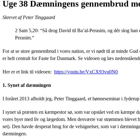
Uge 38 Dæmningens gennembrud me
Skrevet af Peter Tinggaard
2 Sam 5,20: “
Så drog David til Ba’al-Perasim, og dér slog han
Perasim.
“
For at se store gennembrud i vores nation, er vi nødt til at minde 
er helt centralt for Faste for Danmark. Se videoen og læs nedenståe
Her er et link til videoen:
https://youtu.be/VxCX93vu0N0
1. Synet af dæmningen
I foråret 2013 afholdt jeg, Peter Tinggaard, et bønneseminar i Jyderup
I synet så præsten en kæmpestor sø, som var opstået ved en kæmpe dæ
vores byer med liv og lægedom. Men desværre var strømmen blevet bre
set). Den havde desperat brug for de velsignelser, som var i dæmningen
dæmningen.