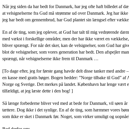
Når jeg siden da har bedt for Danmark, har jeg ofte haft billedet af 
at velsignelserne fra Gud må strømme ud over Danmark. Jeg har ikke se
jeg har bedt om gennembrud, har Gud plantet sin længsel efter vækkel
En af de ting, som jeg oplever, at Gud har talt til mig vedrørende d
med vækst i forskellige områder, men der har ikke været en vækkelse
bliver sprængt. For når det sker, kan de velsignelser, som Gud har giv
blot de velsignelser, som vores generation har bedt. Den afspejler m
sprængt, når velsignelserne ikke frem til Danmark …
[To dage efter, jeg for første gang havde delt disse tanker med andre
en kasse med gratis bøger. Bogen hedder: ”Norge tilbake til Gud” af
Norge og Sverige. Det merkes på landet. København har lenge vært et 
tilfældigt, at jeg læste dette i den bog! ]
Så længe forbederne bliver ved med at bede for Danmark, vil søen år
tættere. Dog ikke i det synlige. En af de ting, som hæmmer vores bøn
som ikke er sket i Danmark før. Noget, som virker umuligt og uopnåel
Bed derfor om: