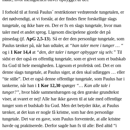
I forhold til at forstå Paulus´ restriktioner vedrørende tungetalen, er
det nødvendigt, at vi forstår, at der findes flere forskellige slags
tungetale, og ikke bare en. Der er fx en slags tungetale, hvor man
taler med et andet sprog. Ligesom discipelene gjorde det på
pinsedag (jf.
ApG 2,5-13
). Så er der den personlige tungetale, som
Paulus tænker på, når han udtaler, at
“han taler mere i tunger … “
og i
1 Kor 14,4
at
“den, der taler i tunger opbygger sig selv.”
Til
sidst er der også en offentlig tungetale, som er givet som et budskab
fra Gud til hele menigheden. Ligesom et profetisk ord. Det er om
denne slags tungetale, at Paulus siger, at den skal udlægges … eller
“tie stille”. Det er også denne offentlige tungetale, som Paulus har i
tankerne, når han i
1 Kor 12,30
spørger
“… Kan alle tale i
tunger?”
, hvor både sammenhængen og den græske grundtekst
viser, at svaret er nej! Alle har ikke gaven til at tale med offentlige
tunger som et budskab fra Gud. Men det betyder ikke, at Paulus
tænker, at det kun er nogle få kristne, som har den personlige
tungetale. Det var en gave, som Paulus forventede, at alle kristne
havde og praktiserede. Derfor sagde han fx til alle: Bed altid “i