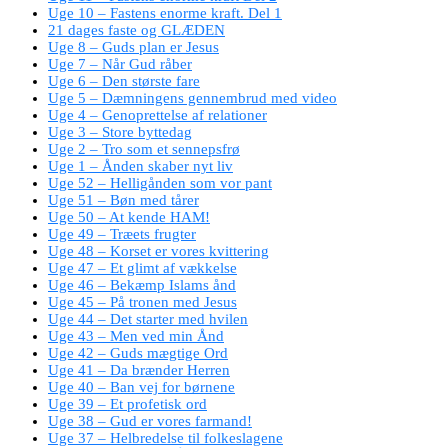
Uge 10 – Fastens enorme kraft. Del 1
21 dages faste og GLÆDEN
Uge 8 – Guds plan er Jesus
Uge 7 – Når Gud råber
Uge 6 – Den største fare
Uge 5 – Dæmningens gennembrud med video
Uge 4 – Genoprettelse af relationer
Uge 3 – Store byttedag
Uge 2 – Tro som et sennepsfrø
Uge 1 – Ånden skaber nyt liv
Uge 52 – Helligånden som vor pant
Uge 51 – Bøn med tårer
Uge 50 – At kende HAM!
Uge 49 – Træets frugter
Uge 48 – Korset er vores kvittering
Uge 47 – Et glimt af vækkelse
Uge 46 – Bekæmp Islams ånd
Uge 45 – På tronen med Jesus
Uge 44 – Det starter med hvilen
Uge 43 – Men ved min Ånd
Uge 42 – Guds mægtige Ord
Uge 41 – Da brænder Herren
Uge 40 – Ban vej for børnene
Uge 39 – Et profetisk ord
Uge 38 – Gud er vores farmand!
Uge 37 – Helbredelse til folkeslagene