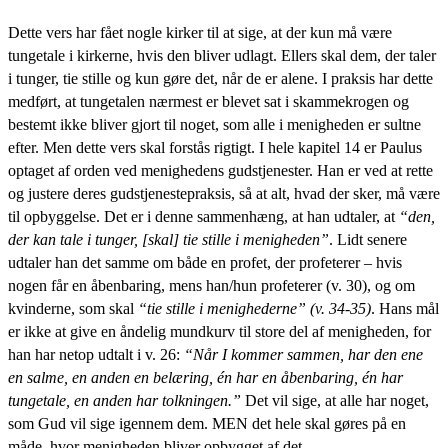
Dette vers har fået nogle kirker til at sige, at der kun må være
tungetale i kirkerne, hvis den bliver udlagt. Ellers skal dem, der taler
i tunger, tie stille og kun gøre det, når de er alene. I praksis har dette
medført, at tungetalen nærmest er blevet sat i skammekrogen og
bestemt ikke bliver gjort til noget, som alle i menigheden er sultne
efter. Men dette vers skal forstås rigtigt. I hele kapitel 14 er Paulus
optaget af orden ved menighedens gudstjenester. Han er ved at rette
og justere deres gudstjenestepraksis, så at alt, hvad der sker, må være
til opbyggelse. Det er i denne sammenhæng, at han udtaler, at
“den,
der kan tale i tunger, [skal] tie stille i menigheden”
. Lidt senere
udtaler han det samme om både en profet, der profeterer – hvis
nogen får en åbenbaring, mens han/hun profeterer (v. 30), og om
kvinderne, som skal
“tie stille i menighederne” (v. 34-35)
. Hans mål
er ikke at give en åndelig mundkurv til store del af menigheden, for
han har netop udtalt i v. 26:
“
Når I kommer sammen, har den ene
en salme, en anden en belæring, én har en åbenbaring, én har
tungetale, en anden har tolkningen.”
Det vil sige, at alle har noget,
som Gud vil sige igennem dem. MEN det hele skal gøres på en
måde, hvor menigheden bliver opbygget af det.