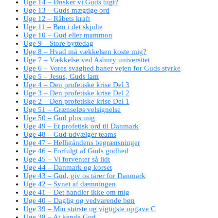
Uge 14 – Ønsker vi Guds tugt?
Uge 13 – Guds mægtige ord
Uge 12 – Råbets kraft
Uge 11 – Bøn i det skjulte
Uge 10 – Gud eller mammon
Uge 9 – Store byttedag
Uge 8 – Hvad må vækkelsen koste mig?
Uge 7 – Vækkelse ved Asbury universitet
Uge 6 – Vores svaghed baner vejen for Guds styrke
Uge 5 – Jesus, Guds lam
Uge 4 – Den profetiske krise Del 3
Uge 3 – Den profetiske krise Del 2
Uge 2 – Den profetiske krise Del 1
Uge 51 – Grænseløs velsignelse
Uge 50 – Gud plus mig
Uge 49 – Et profetisk ord til Danmark
Uge 48 – Gud udvælger teams
Uge 47 – Helligåndens begrænsninger
Uge 46 – Forfulgt af Guds godhed
Uge 45 – Vi forventer så lidt
Uge 44 – Danmark og korset
Uge 43 – Gud, giv os tårer for Danmark
Uge 42 – Synet af dæmningen
Uge 41 – Det handler ikke om mig
Uge 40 – Daglig og vedvarende bøn
Uge 39 – Min største og vigtigste opgave C
Uge 38 – At kende Gud