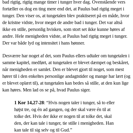
bad rigtig, rigtig mange timer i tunger hver dag. Ovenstående vers
fortæller os dog en ting mere end det, at Paulus bad rigtig meget i
tunger. Den viser os, at tungetalen blev praktiseret på en måde, hvor
de kristne vidste, hvor meget de andre bad i tunger. Det var altså
ikke en stille, personlig hvisken, som stort set ikke kunne høres af
andre. Hele menigheden vidste, at Paulus bad rigtig meget i tunger.
Der var både lyd og intensitet i hans bønner.
Desværre har noget af det, som Paulus ellers udtaler om tungetalen i
samme kapitel, medført, at tungetalen er blevet dæmpet og beskåret,
når menigheden er samlet. Den er blevet gjort til noget, som mest
hører til i den enkeltes personlige andagtstider og mange har lært (og
er blevet oplært til), at tungetalen kan bedes så stille, at den kun lige
kan høres. Men lad os se på, hvad Paulus siger.
1 Kor 14,27-28
: “
Hvis nogen taler i tunger, så to eller
højst tre, og én ad gangen, og der skal være én til at
tolke det. Hvis der ikke er nogen til at tolke det, skal
den, der kan tale i tunger, tie stille i menigheden. Han
kan tale til sig selv og til Gud.”