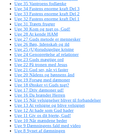
Uge 35 Vantroens fodlænke
Uge 34 Fastens enorme kraft Del 3
Uge 33 Fastens enorme kraft Del 2
Uge 32 Fastens enorme kraft Del 1
Uge 31 Træets frugter
Uge 30 Kom og tugt os, Gud!
Uge 28 At kende HAM
Uge 27 Guds metode er mennesker
Uge 26 Bøn, lidenskab og ild
Uge 25 (U)forudsigelige kristne
Uge 24 Genoprettelse af relationer
Uge 23 Guds mægtige ord
Uge 22 På tronen med Jesus
Uge 21 Gud ser, når vi faster
Uge 20 Nådens og bønnens ånd
Uge 19 Forsøg med dæmoner
Uge 18 Ønsker vi Guds tugt?
Uge 17 Driv dæmoner ud!
Uge 16 Da brænder Herren
Uge 15 Når velsignelser bliver til forbandelser
Uge 13 At velsigne og blive velsignet
Uge 12 At hade som Gud hader
Uge 11 Giv os dit hjerte, Gud!
Uge 10 Når mændene beder
Uge 9 Dæmningens fald med video
Uge 8 Synet af dæmningen