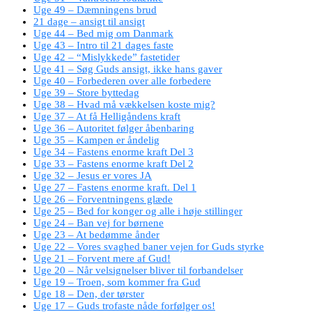
Uge 49 – Dæmningens brud
21 dage – ansigt til ansigt
Uge 44 – Bed mig om Danmark
Uge 43 – Intro til 21 dages faste
Uge 42 – “Mislykkede” fastetider
Uge 41 – Søg Guds ansigt, ikke hans gaver
Uge 40 – Forbederen over alle forbedere
Uge 39 – Store byttedag
Uge 38 – Hvad må vækkelsen koste mig?
Uge 37 – At få Helligåndens kraft
Uge 36 – Autoritet følger åbenbaring
Uge 35 – Kampen er åndelig
Uge 34 – Fastens enorme kraft Del 3
Uge 33 – Fastens enorme kraft Del 2
Uge 32 – Jesus er vores JA
Uge 27 – Fastens enorme kraft. Del 1
Uge 26 – Forventningens glæde
Uge 25 – Bed for konger og alle i høje stillinger
Uge 24 – Ban vej for børnene
Uge 23 – At bedømme ånder
Uge 22 – Vores svaghed baner vejen for Guds styrke
Uge 21 – Forvent mere af Gud!
Uge 20 – Når velsignelser bliver til forbandelser
Uge 19 – Troen, som kommer fra Gud
Uge 18 – Den, der tørster
Uge 17 – Guds trofaste nåde forfølger os!