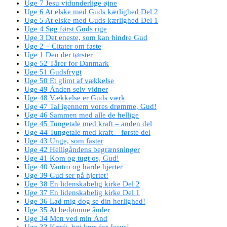
Uge 7 Jesu vidunderlige øjne
Uge 6 At elske med Guds kærlighed Del 2
Uge 5 At elske med Guds kærlighed Del 1
Uge 4 Søg først Guds rige
Uge 3 Det eneste, som kan hindre Gud
Uge 2 – Citater om faste
Uge 1 Den der tørster
Uge 52 Tårer for Danmark
Uge 51 Gudsfrygt
Uge 50 Et glimt af vækkelse
Uge 49 Ånden selv vidner
Uge 48 Vækkelse er Guds værk
Uge 47 Tal igennem vores drømme, Gud!
Uge 46 Sammen med alle de hellige
Uge 45 Tungetale med kraft – anden del
Uge 44 Tungetale med kraft – første del
Uge 43 Unge, som faster
Uge 42 Helligåndens begrænsninger
Uge 41 Kom og tugt os, Gud!
Uge 40 Vantro og hårde hjerter
Uge 39 Gud ser på hjertet!
Uge 38 En lidenskabelig kirke Del 2
Uge 37 En lidenskabelig kirke Del 1
Uge 36 Lad mig dog se din herlighed!
Uge 35 At bedømme ånder
Uge 34 Men ved min Ånd
Uge 33 Kræft, bøj knæ for Jesus!