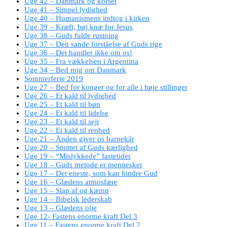
Uge 42 – Danmark og korset
Uge 41 – Simpel lydighed
Uge 40 – Humanismens indtog i kirken
Uge 39 – Kræft, bøj knæ for Jesus
Uge 38 – Guds fulde rustning
Uge 37 – Den sande forståelse af Guds rige
Uge 36 – Det handler ikke om os!
Uge 35 – Fra vækkelsen i Argentina
Uge 34 – Bed mig om Danmark
Sommerferie 2019
Uge 27 – Bed for konger og for alle i høje stillinger
Uge 26 – Et kald til lydighed
Uge 25 – Et kald til bøn
Uge 24 – Et kald til lidelse
Uge 23 – Et kald til sejr
Uge 22 – Et kald til renhed
Uge 21 – Ånden giver os barnekår
Uge 20 – Smittet af Guds kærlighed
Uge 19 – “Mislykkede” fastetider
Uge 18 – Guds metode er mennesker
Uge 17 – Det eneste, som kan hindre Gud
Uge 16 – Glædens atmosfære
Uge 15 – Slap af og kæmp
Uge 14 – Bibelsk lederskab
Uge 13 – Glædens olje
Uge 12- Fastens enorme kraft Del 3
Uge 11 – Fastens enorme kraft Del 2