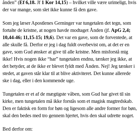
ånden” (
Ef 6,18.
Jf
1 Kor 14,15
) – hvilket ville være urimeligt, hvis
der var mange, som slet ikke kunne få den gave.
Som jeg læser Apostlenes Gerninger var tungetalen det tegn, som
fortalte de kristne, at nogen havde modtaget Ånden (jf.
ApG 2,4;
10,44-46; 11,15-15; 19,6
). Det var en gave, som de forventede, at
alle skulle få. Derfor er jeg i dag fuldt overbevist om, at det er en
gave, som Gud ønsker at give til alle kristne. Men misforstå mig
ikke! Hvis nogen ikke “har” tungetalen endnu, tænker jeg ikke, at
det betyder, at de ikke er blevet fyldt med Ånden. Nej! Jeg tænker i
stedet, at gaven står klar til at blive aktiviteret. Det kunne allerede
ske i dag, eller i den kommende uge.
Tungetalen er et af de mægtigste våben, som Gud har givet til sin
kirke, men tungetalen må ikke forstås som et magisk magtredskab.
Den er faktisk en form for bøn og ligesom alle andre former for bøn,
skal den bedes med tro gennem hjertet, hvis den skal udrette noget.
Bed derfor om: