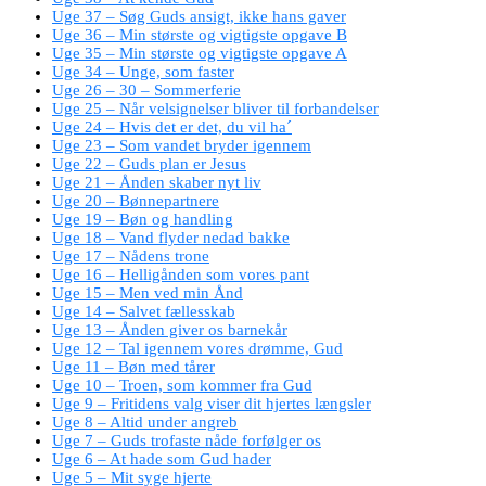
Uge 37 – Søg Guds ansigt, ikke hans gaver
Uge 36 – Min største og vigtigste opgave B
Uge 35 – Min største og vigtigste opgave A
Uge 34 – Unge, som faster
Uge 26 – 30 – Sommerferie
Uge 25 – Når velsignelser bliver til forbandelser
Uge 24 – Hvis det er det, du vil ha´
Uge 23 – Som vandet bryder igennem
Uge 22 – Guds plan er Jesus
Uge 21 – Ånden skaber nyt liv
Uge 20 – Bønnepartnere
Uge 19 – Bøn og handling
Uge 18 – Vand flyder nedad bakke
Uge 17 – Nådens trone
Uge 16 – Helligånden som vores pant
Uge 15 – Men ved min Ånd
Uge 14 – Salvet fællesskab
Uge 13 – Ånden giver os barnekår
Uge 12 – Tal igennem vores drømme, Gud
Uge 11 – Bøn med tårer
Uge 10 – Troen, som kommer fra Gud
Uge 9 – Fritidens valg viser dit hjertes længsler
Uge 8 – Altid under angreb
Uge 7 – Guds trofaste nåde forfølger os
Uge 6 – At hade som Gud hader
Uge 5 – Mit syge hjerte