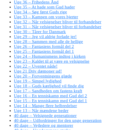
Uge 36 – Frihedens Ånd
Uge 35 – At hade som Gud hader
Uge 34 – Søg først Guds rige
Uge 33 – Kampen om vores hjerter
Uge 32 – Når velsignelser bliver til forbandelser
Uge 31 – Når velsignelser bliver til forbandelser
Uge 30 – Tårer for Danmark
Uge 29 – Jeg vil aldrig forlade jer!
Uge 28 – Sammen med alle de hellige
Uge 26 – Fantasiens formål del 2
Uge 25 – Fantasiens formål del 1
Uge 24 – Humanismens indtog i kirken
Uge 23 – Kaldet til at være en velsignelse
Uge 22 – Uventet nåde!
Uge 21 Driv dæmoner ud!
Uge 20 – Forventningens glæde
Uge 19 – Simpel lydighed
Uge 18 – Guds kærlighed vil finde dig
Uge 17 – Sandheden om fastens kraft
Uge 16 – En tenniskamp med Gud del 2
Uge 15 – En tenniskamp med Gud del 1
Uge 14 – Mange flere helbredelser
Uge 13 – Når mændene beder
40 dage – Velsignede generationer
40 dage – Udfordringer for den unge generation
40 dage – Vejledere og mentorer