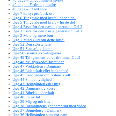
40 dage – Ungdommens styrke
40 dage – Fædre og mødre
40 dage – Et nyt spor
Uge 7 Et nyt profetisk ord
Uge 6 Tungetale med kraft – anden del
Uge 5 Tungetale med kraft – første del
Uge 4 Faste for den næste generation Del 2
Uge 3 Faste for den næste generation Del 1
Uge 2 Mere og mere bøn
Uge 1 Mind Gud om dette løfte!
Uge 52 Den største fare
Uge 51 Slap af og kæmp
Uge 50 Grænseløs velsignelse
Uge 49 Tal igennem vores drømme, Gud!
Uge 48 “Mislykkede” fastetider
Uge 47 Vækkelsen i Danmark
Uge 46 Lidenskab eller lunkenhed
Uge 45 Sandheden om fastens kraft
Uge 44 Simpel lydighed
Uge 43 Helligånden eller mig
Uge 42 Danmark og korset
Uge 41 Bibelsk lederskab
Uge 40 En ny tid
Uge 39 Mig og mit hus
Uge 38 Dæmningens gennembrud med video
Uge 37 Bønnehuse i Danmark
Uge 36 Helligånden som vor pant