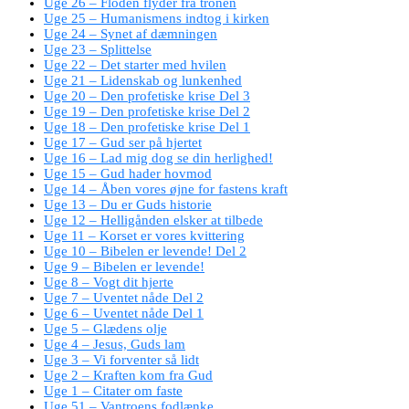
Uge 26 – Floden flyder fra tronen
Uge 25 – Humanismens indtog i kirken
Uge 24 – Synet af dæmningen
Uge 23 – Splittelse
Uge 22 – Det starter med hvilen
Uge 21 – Lidenskab og lunkenhed
Uge 20 – Den profetiske krise Del 3
Uge 19 – Den profetiske krise Del 2
Uge 18 – Den profetiske krise Del 1
Uge 17 – Gud ser på hjertet
Uge 16 – Lad mig dog se din herlighed!
Uge 15 – Gud hader hovmod
Uge 14 – Åben vores øjne for fastens kraft
Uge 13 – Du er Guds historie
Uge 12 – Helligånden elsker at tilbede
Uge 11 – Korset er vores kvittering
Uge 10 – Bibelen er levende! Del 2
Uge 9 – Bibelen er levende!
Uge 8 – Vogt dit hjerte
Uge 7 – Uventet nåde Del 2
Uge 6 – Uventet nåde Del 1
Uge 5 – Glædens olje
Uge 4 – Jesus, Guds lam
Uge 3 – Vi forventer så lidt
Uge 2 – Kraften kom fra Gud
Uge 1 – Citater om faste
Uge 51 – Vantroens fodlænke