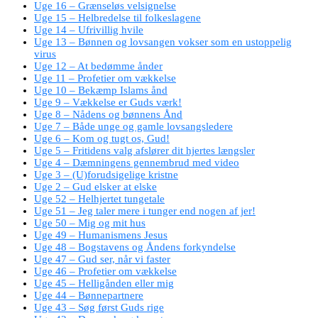
Uge 16 – Grænseløs velsignelse
Uge 15 – Helbredelse til folkeslagene
Uge 14 – Ufrivillig hvile
Uge 13 – Bønnen og lovsangen vokser som en ustoppelig
virus
Uge 12 – At bedømme ånder
Uge 11 – Profetier om vækkelse
Uge 10 – Bekæmp Islams ånd
Uge 9 – Vækkelse er Guds værk!
Uge 8 – Nådens og bønnens Ånd
Uge 7 – Både unge og gamle lovsangsledere
Uge 6 – Kom og tugt os, Gud!
Uge 5 – Fritidens valg afslører dit hjertes længsler
Uge 4 – Dæmningens gennembrud med video
Uge 3 – (U)forudsigelige kristne
Uge 2 – Gud elsker at elske
Uge 52 – Helhjertet tungetale
Uge 51 – Jeg taler mere i tunger end nogen af jer!
Uge 50 – Mig og mit hus
Uge 49 – Humanismens Jesus
Uge 48 – Bogstavens og Åndens forkyndelse
Uge 47 – Gud ser, når vi faster
Uge 46 – Profetier om vækkelse
Uge 45 – Helligånden eller mig
Uge 44 – Bønnepartnere
Uge 43 – Søg først Guds rige