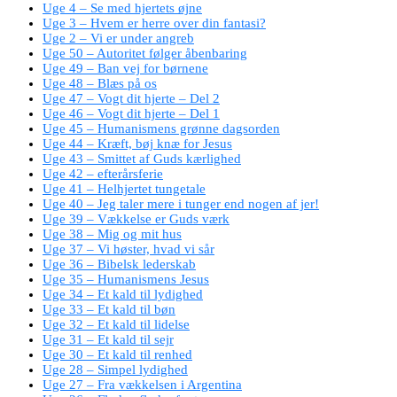
Uge 4 – Se med hjertets øjne
Uge 3 – Hvem er herre over din fantasi?
Uge 2 – Vi er under angreb
Uge 50 – Autoritet følger åbenbaring
Uge 49 – Ban vej for børnene
Uge 48 – Blæs på os
Uge 47 – Vogt dit hjerte – Del 2
Uge 46 – Vogt dit hjerte – Del 1
Uge 45 – Humanismens grønne dagsorden
Uge 44 – Kræft, bøj knæ for Jesus
Uge 43 – Smittet af Guds kærlighed
Uge 42 – efterårsferie
Uge 41 – Helhjertet tungetale
Uge 40 – Jeg taler mere i tunger end nogen af jer!
Uge 39 – Vækkelse er Guds værk
Uge 38 – Mig og mit hus
Uge 37 – Vi høster, hvad vi sår
Uge 36 – Bibelsk lederskab
Uge 35 – Humanismens Jesus
Uge 34 – Et kald til lydighed
Uge 33 – Et kald til bøn
Uge 32 – Et kald til lidelse
Uge 31 – Et kald til sejr
Uge 30 – Et kald til renhed
Uge 28 – Simpel lydighed
Uge 27 – Fra vækkelsen i Argentina