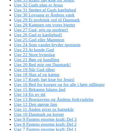
Uge 32 Guds plan er Jesus
Uge 31 Smittet af Guds kærlighed
Uge 30 Lovsang er Åndens værk
Uge 29 Et profetisk ord til Danmark
Uge 28 Kampen om vores hjerter
Uge 27 Gud, rejs op profeter!
Uge 26 Gud er kærlighed!
Uge 25 Gud eller Mammon
Uge 24 Som vandet bryder igennem
Uge 23 At kende Gud
Uge 22 Store byttedag
Uge 21 Bøn og handling
Uge 20 Bed mig om Danmark!
Uge 19 Når Gud råber
Uge 18 Slap af og kæmp
Uge 17 Kræft, bøj knæ for Jesus!
Uge 16 Bed for konger og for alle i høje stillinger
Uge 15 Bekæmp Islams ånd
Uge 14 En ny tid
Uge 13 Bogstavens og Åndens forkyndelse
Uge 12 Den største fare
Uge 11 Ånden giver os barnekår
Uge 10 Danmark og korset
Uge 9 Fastens enorme kraft: Del 3
Uge 8 Fastens enorme kraft: Del 2
Uge 7 Fastens enorme kraft: Del 1