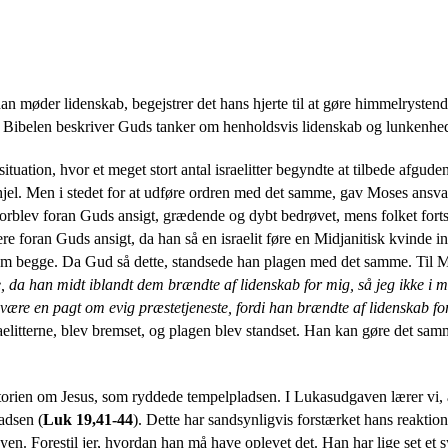
an møder lidenskab, begejstrer det hans hjerte til at gøre himmelryste
n, Bibelen beskriver Guds tanker om henholdsvis lidenskab og lunkenhe
tuation, hvor et meget stort antal israelitter begyndte at tilbede afgu
 ihjel. Men i stedet for at udføre ordren med det samme, gav Moses ansvare
orblev foran Guds ansigt, grædende og dybt bedrøvet, mens folket fortsa
e foran Guds ansigt, da han så en israelit føre en Midjanitisk kvinde in
dem begge. Da Gud så dette, standsede han plagen med det samme. Til M
ne, da han midt iblandt dem brændte af lidenskab for mig, så jeg ikke i m
e en pagt om evig præstetjeneste, fordi han brændte af lidenskab for 
itterne, blev bremset, og plagen blev
standset. Han kan gøre det samm
torien om Jesus, som ryddede tempelpladsen. I Lukasudgaven lærer vi, 
adsen (
Luk 19,41-44
). Dette har sandsynligvis forstærket hans reaktion 
n. Forestil jer, hvordan han må have oplevet det. Han har lige set et s