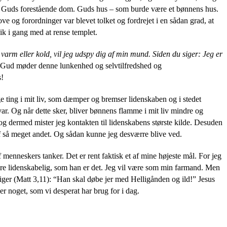
dse Guds forestående dom. Guds hus – som burde være et bønnens hus.
e og forordninger var blevet tolket og fordrejet i en sådan grad, at
ik i gang med at rense templet.
arm eller kold, vil jeg udspy dig af min mund. Siden du siger: Jeg er
Gud møder denne lunkenhed og selvtilfredshed og
s!
ge ting i mit liv, som dæmper og bremser lidenskaben og i stedet
svar. Og når dette sker, bliver bønnens flamme i mit liv mindre og
og dermed mister jeg kontakten til lidenskabens største kilde. Desuden
 af så meget andet. Og sådan kunne jeg desværre blive ved.
menneskers tanker. Det er rent faktisk et af mine højeste mål. For jeg
være lidenskabelig, som han er det. Jeg vil være som min farmand. Men
ger (Matt 3,11): “
Han skal døbe jer med Helligånden og ild!” Jesus
 noget, som vi desperat har brug for i dag.