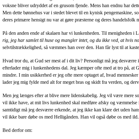
voksne bliver udryddet af en grusom fjende. Mens han endnu har dett
Men dette bønnehus var i stedet blevet til en kynisk pengemaskine, som
deres primære hensigt nu var at gøre præsterne og deres handelsfolk me
På den anden ende af skalaen har vi lunkenheden. Til menigheden i 
rig, jeg har samlet til huse og mangler intet, og du ikke ved, at hvis 
selvtilstrækkelighed, så væmmes han over den. Han får lyst til at kas
Hvad tror du, at Gud ser mest af i dit liv? Personligt må jeg desværre
efterlader mig i lunkenhedens dal. Jeg kæmper ofte med at tro på, at Gu
mindre. I min usikkerhed er jeg ofte mere optaget af, hvad mennesker 
lader jeg mig fylde med alt for meget bras og skidt fra verden, og der
Men jeg længes efter at blive mere lidenskabelig. Jeg vil være mere s
vil ikke have, at mit livs lunkenhed skal medføre afsky og væmmelse f
samtidigt må jeg desværre erkende, at jeg ikke kan klare det uden han
vil ikke bare døbe os med Helligånden. Han vil også døbe os med ild
Bed derfor om: