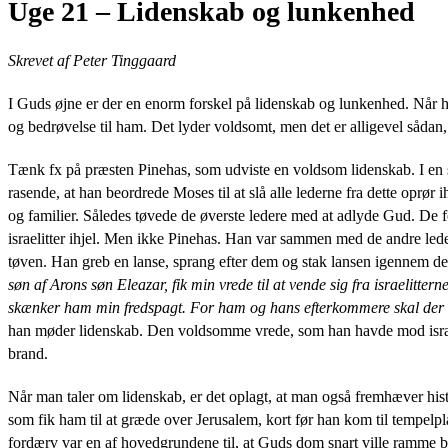
Uge 21 – Lidenskab og lunkenhed
Skrevet af Peter Tinggaard
I Guds øjne er der en enorm forskel på lidenskab og lunkenhed. Når h
og bedrøvelse til ham. Det lyder voldsomt, men det er alligevel såda
Tænk fx på præsten Pinehas, som udviste en voldsom lidenskab. I en si
rasende, at han beordrede Moses til at slå alle lederne fra dette oprør
og familier. Således tøvede de øverste ledere med at adlyde Gud. De f
israelitter ihjel. Men ikke Pinehas. Han var sammen med de andre leder
tøven. Han greb en lanse, sprang efter dem og stak lansen igennem 
søn af Arons søn Eleazar, fik min vrede til at vende sig fra israelitter
skænker ham min fredspagt. For ham og hans efterkommere skal der vær
han møder lidenskab. Den voldsomme vrede, som han havde mod israel
brand.
Når man taler om lidenskab, er det oplagt, at man også fremhæver his
som fik ham til at græde over Jerusalem, kort før han kom til tempelpl
fordærv var en af hovedgrundene til, at Guds dom snart ville ramme bye