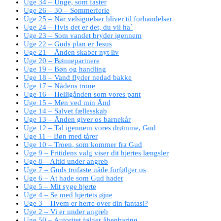
Uge 34 – Unge, som faster
Uge 26 – 30 – Sommerferie
Uge 25 – Når velsignelser bliver til forbandelser
Uge 24 – Hvis det er det, du vil ha´
Uge 23 – Som vandet bryder igennem
Uge 22 – Guds plan er Jesus
Uge 21 – Ånden skaber nyt liv
Uge 20 – Bønnepartnere
Uge 19 – Bøn og handling
Uge 18 – Vand flyder nedad bakke
Uge 17 – Nådens trone
Uge 16 – Helligånden som vores pant
Uge 15 – Men ved min Ånd
Uge 14 – Salvet fællesskab
Uge 13 – Ånden giver os barnekår
Uge 12 – Tal igennem vores drømme, Gud
Uge 11 – Bøn med tårer
Uge 10 – Troen, som kommer fra Gud
Uge 9 – Fritidens valg viser dit hjertes længsler
Uge 8 – Altid under angreb
Uge 7 – Guds trofaste nåde forfølger os
Uge 6 – At hade som Gud hader
Uge 5 – Mit syge hjerte
Uge 4 – Se med hjertets øjne
Uge 3 – Hvem er herre over din fantasi?
Uge 2 – Vi er under angreb
Uge 50 – Autoritet følger åbenbaring