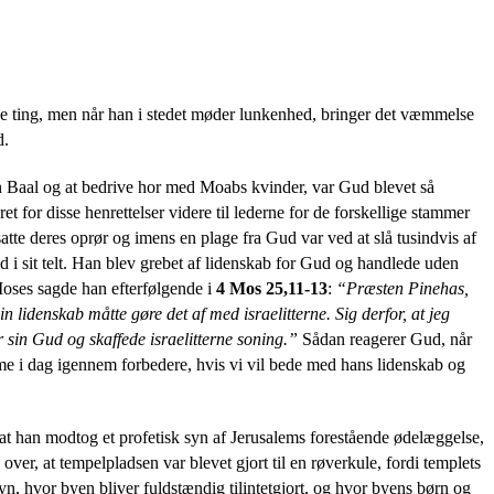
nde ting, men når han i stedet møder lunkenhed, bringer det væmmelse
d.
den Baal og at bedrive hor med Moabs kvinder, var Gud blevet så
t for disse henrettelser videre til lederne for de forskellige stammer
tte deres oprør og imens en plage fra Gud var ved at slå tusindvis af
d i sit telt. Han blev grebet af lidenskab for Gud og handlede uden
oses sagde han efterfølgende i
4 Mos 25,11-13
:
“
Præsten Pinehas,
in lidenskab måtte gøre det af med israelitterne. Sig derfor, at jeg
sin Gud og skaffede israelitterne soning.”
Sådan reagerer Gud, når
e i dag igennem forbedere, hvis vi vil bede med hans lidenskab og
at han modtog et profetisk syn af Jerusalems forestående ødelæggelse,
over, at tempelpladsen var blevet gjort til en røverkule, fordi templets
yn, hvor byen bliver fuldstændig tilintetgjort, og hvor byens børn og