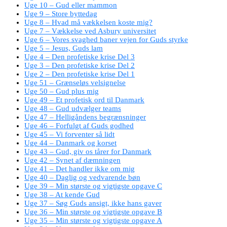
Uge 10 – Gud eller mammon
Uge 9 – Store byttedag
Uge 8 – Hvad må vækkelsen koste mig?
Uge 7 – Vækkelse ved Asbury universitet
Uge 6 – Vores svaghed baner vejen for Guds styrke
Uge 5 – Jesus, Guds lam
Uge 4 – Den profetiske krise Del 3
Uge 3 – Den profetiske krise Del 2
Uge 2 – Den profetiske krise Del 1
Uge 51 – Grænseløs velsignelse
Uge 50 – Gud plus mig
Uge 49 – Et profetisk ord til Danmark
Uge 48 – Gud udvælger teams
Uge 47 – Helligåndens begrænsninger
Uge 46 – Forfulgt af Guds godhed
Uge 45 – Vi forventer så lidt
Uge 44 – Danmark og korset
Uge 43 – Gud, giv os tårer for Danmark
Uge 42 – Synet af dæmningen
Uge 41 – Det handler ikke om mig
Uge 40 – Daglig og vedvarende bøn
Uge 39 – Min største og vigtigste opgave C
Uge 38 – At kende Gud
Uge 37 – Søg Guds ansigt, ikke hans gaver
Uge 36 – Min største og vigtigste opgave B
Uge 35 – Min største og vigtigste opgave A