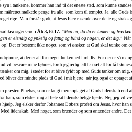
e syn i tankerne, kommer han ind til det eneste sted, som kunne stan
 målrettet malkede penge fra alle, som kom til templet. Ja, alle Guds lov
get rige. Man forstår godt, at Jesus blev rasende over dette og straks g
Laodikea siger Gud i
Åb 3,16-17
:
“
Men nu, da du er lunken og hverken v
nogen er elendig og ynkelig og fattig og blind og nøgen, er det dig.”
Når 
te op! Det er bestemt ikke noget, som vi ønsker, at Gud skal tænke om o
 indrømme, at der er alt for meget lunkenhed i mit liv. For der er så man
d vil besvare mine bønner, fordi jeg ærlig talt har set alt for få bønne
tænker om mig, i stedet for at blive fyldt op med Guds tanker om mig, 
ved bliver der mindre plads til Gud i mit hjerte, når jeg også er optaget
om præsten Pinehas, som er langt mere optaget af Guds lidenskab end af 
or ham, som elsker mig af hele sit lidenskabelige hjerte. Nej, jeg vil 
s hjælp. Jeg elsker derfor Johannes Døbers profeti om Jesus, hvor han si
. Med lidenskab. Med noget, som brænder og som antænder andre. Det er